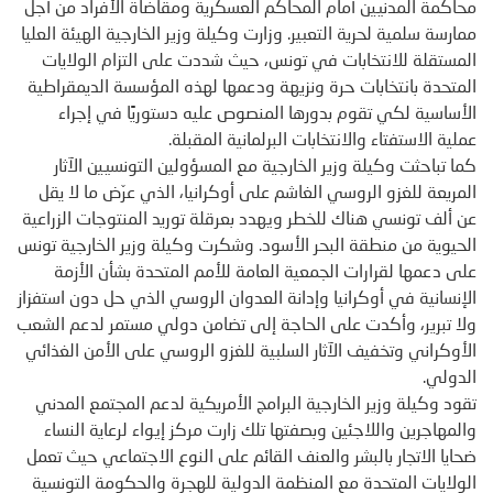
محاكمة المدنيين أمام المحاكم العسكرية ومقاضاة الأفراد من أجل
ممارسة سلمية لحرية التعبير. وزارت وكيلة وزير الخارجية الهيئة العليا
المستقلة للانتخابات في تونس، حيث شددت على التزام الولايات
المتحدة بانتخابات حرة ونزيهة ودعمها لهذه المؤسسة الديمقراطية
الأساسية لكي تقوم بدورها المنصوص عليه دستوريًا في إجراء
عملية الاستفتاء والانتخابات البرلمانية المقبلة.
كما تباحثت وكيلة وزير الخارجية مع المسؤولين التونسيين الآثار
المريعة للغزو الروسي الغاشم على أوكرانيا، الذي عرّض ما لا يقل
عن ألف تونسي هناك للخطر ويهدد بعرقلة توريد المنتوجات الزراعية
الحيوية من منطقة البحر الأسود. وشكرت وكيلة وزير الخارجية تونس
على دعمها لقرارات الجمعية العامة للأمم المتحدة بشأن الأزمة
الإنسانية في أوكرانيا وإدانة العدوان الروسي الذي حل دون استفزاز
ولا تبرير، وأكدت على الحاجة إلى تضامن دولي مستمر لدعم الشعب
الأوكراني وتخفيف الآثار السلبية للغزو الروسي على الأمن الغذائي
الدولي.
تقود وكيلة وزير الخارجية البرامج الأمريكية لدعم المجتمع المدني
والمهاجرين واللاجئين وبصفتها تلك زارت مركز إيواء لرعاية النساء
ضحايا الاتجار بالبشر والعنف القائم على النوع الاجتماعي حيث تعمل
الولايات المتحدة مع المنظمة الدولية للهجرة والحكومة التونسية