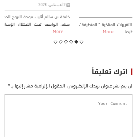
مقاربة سوسيولوجية )
23 يوليو، 2026
كتب: منذر بالضيافي بدأت قصتي مع التغييرات المناخية ” المتطرفة”،
منذ نهاية ثمانينات القرن الماضي، حين أطردنا ...
More
اترك تعليقاً
لن يتم نشر عنوان بريدك الإلكتروني.
الحقول الإلزامية مشار إليها بـ
*