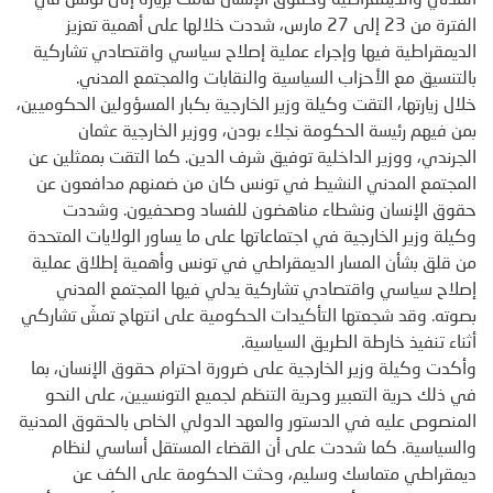
المدني والديمقراطية وحقوق الإنسان قامت بزيارة إلى تونس في
الفترة من 23 إلى 27 مارس، شددت خلالها على أهمية تعزيز
الديمقراطية فيها وإجراء عملية إصلاح سياسي واقتصادي تشاركية
بالتنسيق مع الأحزاب السياسية والنقابات والمجتمع المدني.
خلال زيارتها، التقت وكيلة وزير الخارجية بكبار المسؤولين الحكوميين،
بمن فيهم رئيسة الحكومة نجلاء بودن، ووزير الخارجية عثمان
الجرندي، ووزير الداخلية توفيق شرف الدين. كما التقت بممثلين عن
المجتمع المدني النشيط في تونس كان من ضمنهم مدافعون عن
حقوق الإنسان ونشطاء مناهضون للفساد وصحفيون. وشددت
وكيلة وزير الخارجية في اجتماعاتها على ما يساور الولايات المتحدة
من قلق بشأن المسار الديمقراطي في تونس وأهمية إطلاق عملية
إصلاح سياسي واقتصادي تشاركية يدلي فيها المجتمع المدني
بصوته. وقد شجعتها التأكيدات الحكومية على انتهاج تمشّ تشاركي
أثناء تنفيذ خارطة الطريق السياسية.
وأكدت وكيلة وزير الخارجية على ضرورة احترام حقوق الإنسان، بما
في ذلك حرية التعبير وحرية التنظم لجميع التونسيين، على النحو
المنصوص عليه في الدستور والعهد الدولي الخاص بالحقوق المدنية
والسياسية. كما شددت على أن القضاء المستقل أساسي لنظام
ديمقراطي متماسك وسليم، وحثت الحكومة على الكف عن