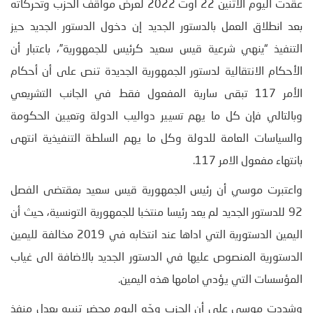
عقدت اليوم الاثنين 22 أوت 2022 لعرض مواقف الحزب وتحركاته
بعد انطلاق العمل بالدستور الجديد إن دخول الدستور الجديد حيز
التنفيذ “ينهي شرعية قيس سعيد كرئيس للجمهورية”، باعتبار أن
الأحكام الانتقالية لدستور الجمهورية الجديدة تنص على أن أحكام
الأمر 117 تبقى سارية المفعول فقط في الجانب التشريعي
وبالتالي فإن كل ما يهم تسيير دواليب الدولة وتعيين الحكومة
والسياسات العامة للدولة وكل ما يهم السلطة التنفيذية انتهى
بانتهاء مفعول الامر 117.
واعتبرت موسي أن رئيس الجمهورية قيس سعيد بمقتضى الفصل
92 للدستور الجديد لم يعد رئيسا منتخبا للجمهورية التونسية، حيث أن
اليمين الدستورية التي اداها عند انتخابه في 2019 مخالفة لليمين
الدستورية المنصوص عليها في الدستور الجديد بالاضافة الى غياب
المؤسسات التي يؤدي امامها هذه اليمين.
وشددت موسي على أن الحزب وجّه اليوم محضر تنبيه بعدل منفذ