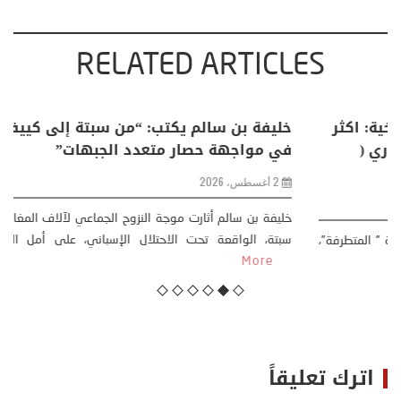
RELATED ARTICLES
منذر بالضيافي يكتب حول: التغيرات المناخية: اكثر
من ظاهرة طبيعية .. تحول اجتماعي وحضاري (
مقاربة سوسيولوجية )
23 يوليو، 2026
كتب: منذر بالضيافي بدأت قصتي مع التغييرات المناخية ” المتطرفة”،
منذ نهاية ثمانينات القرن الماضي، حين أطردنا ...
More
اترك تعليقاً