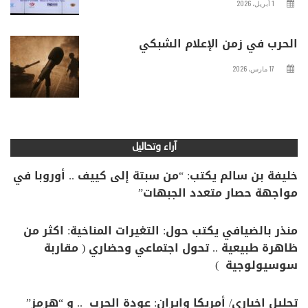
1 أبريل، 2026
الحرب في زمن الإعلام الشبكي
17 مارس، 2026
آراء وتحاليل
خليفة بن سالم يكتب: “من سبتة إلى كييف .. أوروبا في
مواجهة حصار متعدد الجبهات”
منذر بالضيافي يكتب حول: التغيرات المناخية: اكثر من
ظاهرة طبيعية .. تحول اجتماعي وحضاري ( مقاربة
سوسيولوجية )
تحليل اخباري/ أمريكا وايران: عودة الحرب .. و “هرمز”