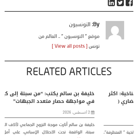
By:
التونسيون
موقع " التونسيون " .. العالم من
تونس
[ View all posts ]
RELATED ARTICLES
منذر بالضيافي يكتب حول: التغيرات المناخية: اكثر
من ظاهرة طبيعية .. تحول اجتماعي وحضاري (
مقاربة سوسيولوجية )
23 يوليو، 2026
كتب: منذر بالضيافي بدأت قصتي مع التغييرات المناخية ” المتطرفة”،