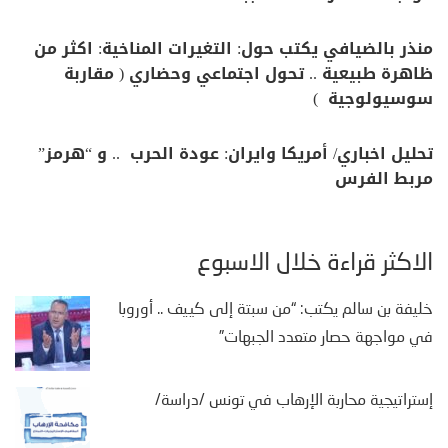
منذر بالضيافي يكتب حول: التغيرات المناخية: اكثر من
ظاهرة طبيعية .. تحول اجتماعي وحضاري ( مقاربة
سوسيولوجية )
تحليل اخباري/ أمريكا وايران: عودة الحرب .. و “هرمز”
مربط الفرس
الأكثر قراءة خلال الأسبوع
خليفة بن سالم يكتب: “من سبتة إلى كييف .. أوروبا
في مواجهة حصار متعدد الجبهات”
إستراتيجية محاربة الإرهاب في تونس /دراسة/