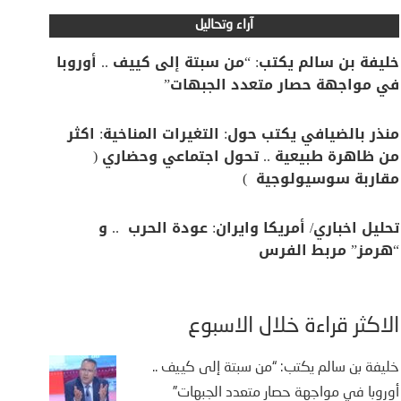
آراء وتحاليل
خليفة بن سالم يكتب: “من سبتة إلى كييف .. أوروبا
في مواجهة حصار متعدد الجبهات”
منذر بالضيافي يكتب حول: التغيرات المناخية: اكثر
من ظاهرة طبيعية .. تحول اجتماعي وحضاري (
مقاربة سوسيولوجية )
تحليل اخباري/ أمريكا وايران: عودة الحرب .. و
“هرمز” مربط الفرس
الأكثر قراءة خلال الأسبوع
خليفة بن سالم يكتب: “من سبتة إلى كييف ..
أوروبا في مواجهة حصار متعدد الجبهات”