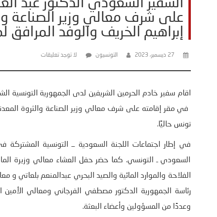
السفير السعودي الدكتور عبد العز
على شرف معالي وزير الصناعة والث
إبراهيم الخريف والوفد المرافق لم
27 ديسمبر، 2023
التونسيون
لا توجد تعليقات
اقام سفير خادم الحرمين الشريفين لدى الجمهورية التونسية الشق
في مقر إقامته على شرف معالي وزير الصناعة والثروة المعدنية ا
تونس حاليًا.
في إطار اجتماعات اللجنة السعودية ــ التونسية المشتركة ف
السعودي ـ التونسي. كما حضر حفل العشاء معالي وزيرة المالي
الفلاحة والموارد المائية والصيد البحري عبدالمنعم بلعاتي و مع
رئاسة الجمهورية الدكتور مصطفي الفرجاني ومعالي الأمين ال
وعددًا من المسؤولين وأعضاء البعثة.