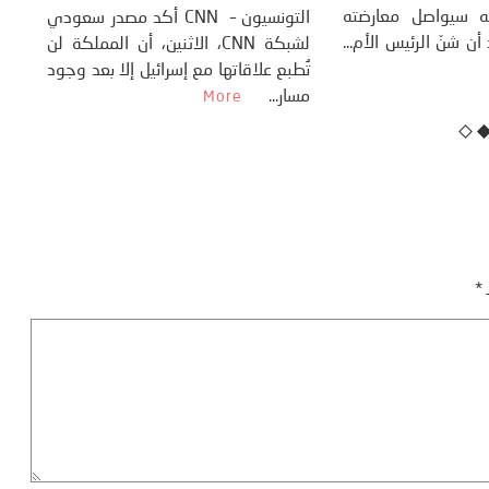
مية الصادرات، سمير
إدارة ترامب، وإنه سيواصل معارضته
 عن انطلاق تونس في
للحرب، وذلك بعد أن شنّ الرئيس الأم...
More
More
تُط
مسا
ـ
*