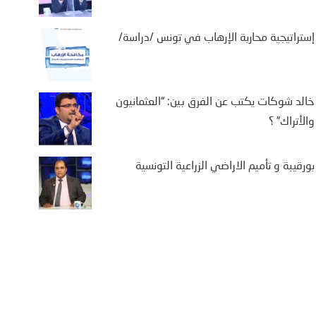
إستراتيجية محاربة الإرهاب في تونس /دراسة/
خالد شوكات يكتب عن الفرق بين: “العثمانيون
والأتراك” ؟
بورقيبة و تأميم الاراضي الزراعية التونسية
مصدر سعودي لـCNN: التطبيع
 إسرائيل مرهون بمسار لا
عة فيه نحو إقامة دولة
سطينية
25 مايو، 2026