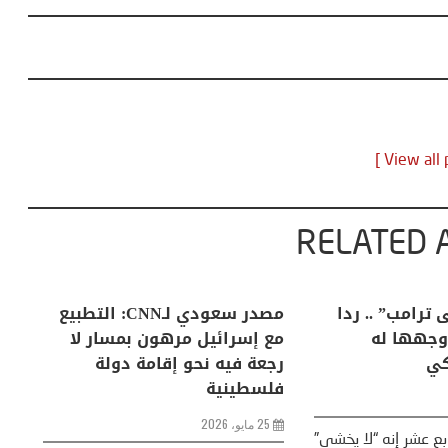
RELATED 
روع المعبر
البابا: “لا أخشى ترامب” .. ردا
لربط رأس جدير
على انتقادات وجهها له
مع
حراء
الرئيس الأمريكي
رج
فل
13 أبريل، 2026
تونس 01 افريل 2026 (وات) – أعلن
قال البابا لاون الرابع عشر إنه “لا يخشى”