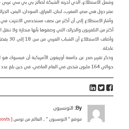
عشر دول هي مصر، المغرب، لبنان، العراق، السودان، اليمن، الجزائر،
وأشار الاستطلاع إلى أن أكثر من نصف مستخدمي الانترنت في تل
أكثر من التلفزيون والجرائد، التي وصفوها بأنها منحازة ولا تنقل 
وأضاف ال
عاجلة.
وذكر تقرير صدر عن جامعة أوريغون الأمريكية أن فيسبوك هو ال
حوالي 164 مليون شخص في العام الماضي، في حين بلغ عدد المستخدمين 56 مليون في العام 2013.
By:
التونسيون
موقع " التونسيون " .. العالم من تونس
[ View all posts ]