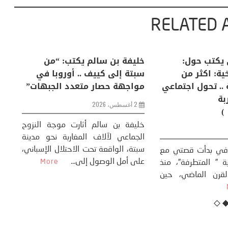
RELATED 
منذر بالضيافي يكتب حول:
خليفة بن سالم
م؟
التغيرات المناخية: اكثر من
سبتة إلى كييف 
ظاهرة طبيعية .. تحول اجتماعي
مواجهة حصار م
وحضاري ( مقاربة
2 أغسطس، 2026
سوسيولوجية )
نعطف
لوجي،
خليفة بن سالم أ
23 يوليو، 2026
ا، **
الجماعي لآلاف ا
M
سبتة، الواقعة تحت
كتب: منذر بالضيافي بدأت قصتي مع
على أمل الوصول إ
التغييرات المناخية ” المتطرفة”، منذ
نهاية ثمانينات القرن الماضي، حين
أطردنا ...
More