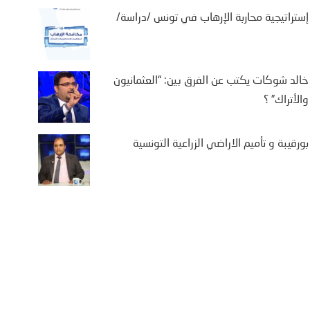
إستراتيجية محاربة الإرهاب في تونس /دراسة/
 يكتب: “من
خالد شوكات يكتب عن الفرق بين: “العثمانيون
.. أوروبا في
والأتراك” ؟
تعدد الجبهات”
بورقيبة و تأميم الاراضي الزراعية التونسية
ثارت موجة النزوح
لمغاربة نحو مدينة
 الاحتلال الإسباني،
لى...
More