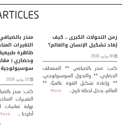
ARTICLES
ل اخباري/ أمريكا وايران:
زمن التحولات الكبرى .. كيف
 الحرب .. و “هرمز” مربط
يُعاد تشكيل الإنسان والعال
رس
10 يوليو، 2026
كتب: منذر بالضيافي ** الم
الحضاري، ** والتحول السوسيو
ل – منذر بالضيافي عاد الرئيس
** وإعادة تشكيل القوة عالميً
ريكي دونالد ترامب إلى قصف
العالم، يدخل لحظة تاريخ...
ن، وذلك ردا على ما اعتبره الرئيس
ore
د ترامب، ...
More