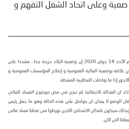
ة صعبة وعلى اتحاد الشغل التفهم و
أكد رئيس الحكومة الياس الفخفاخ في حوار تلفزي مساء اليوم الأحد 14 جوان 2020 إن وضعية البلاد حرجة جدا ، مشددا على
 علاقة بوضعية المالية العمومية و إصلاح المؤسسات العمومية و
اجور إذا ما تواصلت المطلبية المشطة.
د ان العدالة الانتقالية لم تنجح فى فض موضوع الفساد المالى
ر فان الوضع لا يمكن ان يتواصل على هذه الحالة وهو ما جعل رئيس
وبذلك سيكون بامكان الاشخاص اللذين تورطوا فى قضايا فساد مالى
قا الى الان.