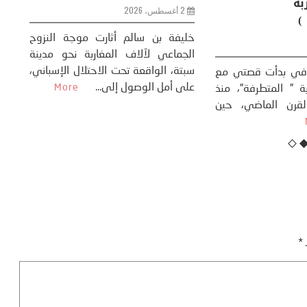
وحضاري ( مقاربة
سوسيولوجية )
ضيافي ** المنعطف
تحول السوسيولوجي،
خل
23 يوليو، 2026
 القوة عالميًا، **
ال
تاريخ...
More
سب
كتب: منذر بالضيافي بدأت قصتي مع
عل
التغييرات المناخية ” المتطرفة”، منذ
نهاية ثمانينات القرن الماضي، حين
أطردنا ...
More
ـ
*