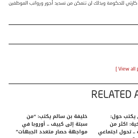
الي كارثي للحكومة وبذلك لن تتمكن من تسديد أجور ورواتب الموظفين
RELATED 
لكبرى .. كيف
منذر بالضيافي يكتب حول:
خل
إنسان والعالم؟
التغيرات المناخية: اكثر من
سب
ظاهرة طبيعية .. تحول اجتماعي
مو