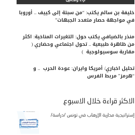
آراء وتحاليل
خليفة بن سالم يكتب: “من سبتة إلى كييف .. أوروبا
في مواجهة حصار متعدد الجبهات”
منذر بالضيافي يكتب حول: التغيرات المناخية: اكثر
من ظاهرة طبيعية .. تحول اجتماعي وحضاري (
مقاربة سوسيولوجية )
تحليل اخباري/ أمريكا وايران: عودة الحرب .. و
“هرمز” مربط الفرس
الأكثر قراءة خلال الأسبوع
إستراتيجية محاربة الإرهاب في تونس /دراسة/