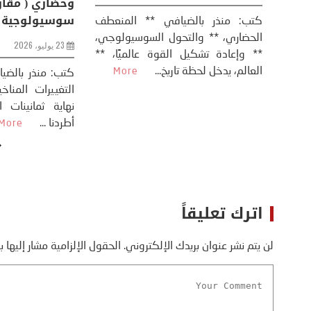
8 يوليو، 2026
كتب: منذر بال
الحضاري، ** وال
عيد،
تحليل – منذر بالضيافي عاد الرئيس
** وإعادة تشكيل
طلسي
الأمريكي دونالد ترامب إلى قصف
العالم، يدخل لحظة 
أسره،
ايران، وذلك ردا على ما اعتبره الرئيس
دونالد ترامب، ...
More
اترك تعليقاً
لن يتم نشر عنوان بريدك الإلكتروني.
الحقول الإلزامية مشار إليها ب