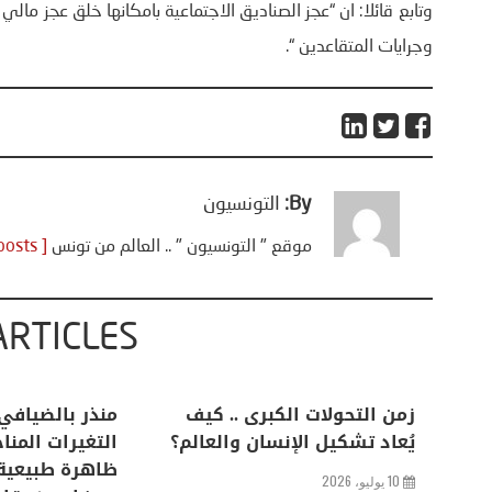
وتابع قائلا: ان “عجز الصناديق الاجتماعية بامكانها خلق عجز م
وجرايات المتقاعدين “.
By:
التونسيون
موقع " التونسيون " .. العالم من تونس
[ View all posts ]
ARTICLES
اعات
تحليل اخباري/ أمريكا وايران:
زمن التحولات ا
من
عودة الحرب .. و “هرمز” مربط
يُعاد تشكيل ال
الفرس
10 يوليو، 2026