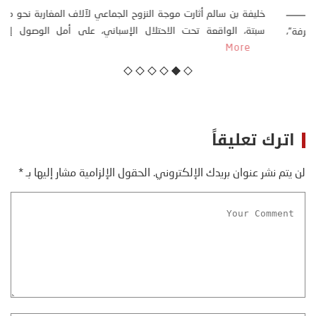
23 يوليو، 2026
كتب: منذر بالضيافي بدأت قصتي مع التغييرات المناخية ” المتطرفة”،
منذ نهاية ثمانينات القرن الماضي، حين أطردنا ...
More
اترك تعليقاً
لن يتم نشر عنوان بريدك الإلكتروني.
الحقول الإلزامية مشار إليها بـ
*