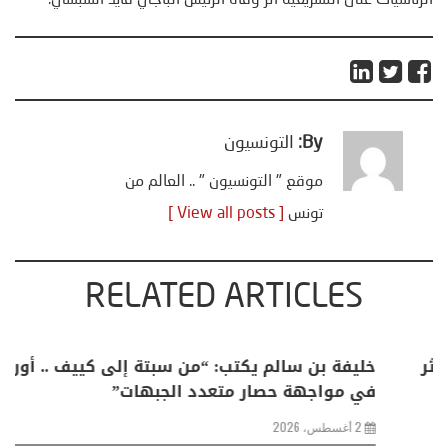
By:
التونسيون
موقع " التونسيون " .. العالم من
تونس
[ View all posts ]
RELATED ARTICLES
منذر بالضيافي يكتب حول: التغيرات المناخية: اكثر
من ظاهرة طبيعية .. تحول اجتماعي وحضاري (
مقاربة سوسيولوجية )