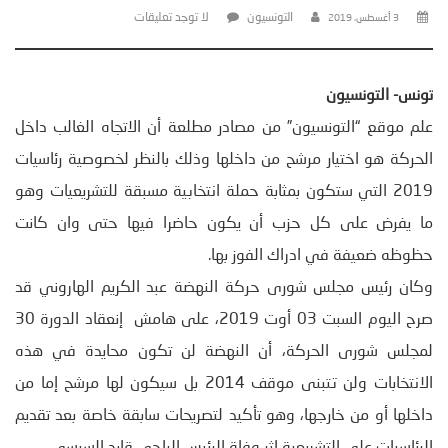
التونسيون
لا توجد تعليقات
3 أغسطس، 2019
تونس- التونسيون
علم موقع “التونسيون” من مصادر مطلعة أن الاتجاه الغالب داخل
الحركة هو اختيار مرشح من داخلها وذلك بالنظر لخصوصية رئاسيات
2019 التي ستكون بمثابة حملة انتخابية مسبقة للتشريعيات وهو
ما يفرض على كل حزب أن يكون حاضرا فيها حتى وان كانت
حظوظه ضعيفة في ادراك الفوز بها.
وكان رئيس مجلس شورى حركة النهضة عبد الكريم الهاروني قد
صرح اليوم السبت 03 أوت 2019، على هامش إنعقاد الدورة 30
لمجلس شورى الحركة، أن النهضة لن تكون محايدة في هذه
الانتخابات ولن تتبنى موقف 2014 بل سيكون لها مرشح إما من
داخلها أو من خارجها، وهو تأكيد لتصريحات سابقة خاصة بعد تقديم
الرئاسيات على التشريعية اثر وفاة الرئيس الباجي قايد السبسي.