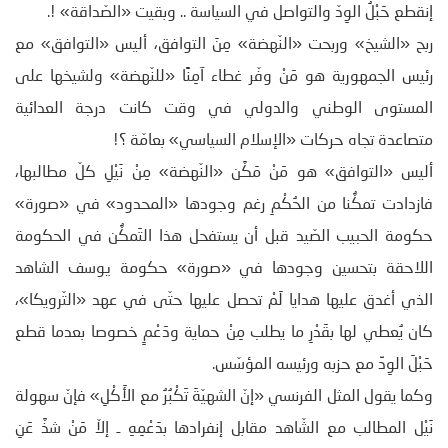
إنقطع حَبْلُ الوِدّ والتواصل في السياسة .. وبقيت «الصّداقة» !.
ربح «الشيخ» وربحت «النّهضة» مِنَ التوافق، أليس «التوافق» مع
رئيس الجمهورية هو مَنْ وفّر غطاء آمِنًا «للنّهضة» ولشيخها على
المستوى الوطني والدولي في وقت كانت درجة العدائية
متصاعدة تجاه حركات «الإسلام السياسي» بعامّة ؟!
أليس «التوافق» هو مَنْ مَكَّن «النّهضة» مِنْ نَيْلِ كلّ مطالبها،
فازدادت تمكُّنا من الحُكْمِ رغم وجودها «المحدود» في «صورة»
حكومة الحبيب الصّيد قبل أن يستفحل هذا التَمكُّن في الحكومة
اللاحقة بتحسين وجودها في «صورة» حكومة يوسف الشاهد
الذي أغدق عليها هدايا لَمْ تحصل عليها حتّى في عهد «التّرويكا»،
كان يُعطي لها بقَدْرِ ما يطلب مِنْ حماية ودَعْمٍ خصوصا بعدما قطع
حَبْلَ الوِدِّ مع حزبه ورئيسه المؤسّس.
وكما يقول المثل الفرنسي «إنّ الشهيّةَ تَكْبُرُ مع الأَكْلِ» فإنّ سهولة
نَيْل المطالب مع الشّاهد مقابل إنفرادها بدَعْمِهِ ـ إلاّ مَنْ شذَّ عَنِ