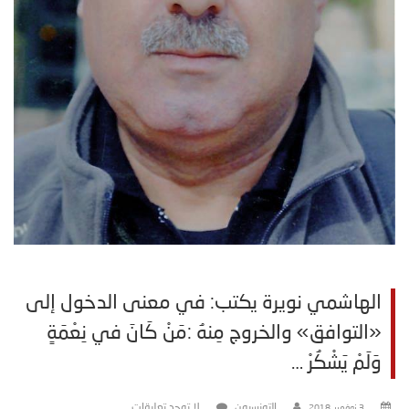
الهاشمي نويرة يكتب: في معنى الدخول إلى
«التوافق» والخروج مِنهُ :مَنْ كَانَ في نِعْمَةٍ
وَلَمْ يَشْكُرْ …
التونسيون
لا توجد تعليقات
3 نوفمبر، 2018