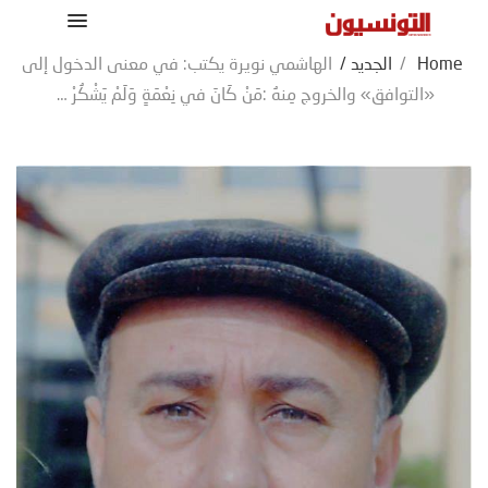
Home
/
الجديد
/
الهاشمي نويرة يكتب: في معنى الدخول إلى
«التوافق» والخروج مِنهُ :مَنْ كَانَ في نِعْمَةٍ وَلَمْ يَشْكُرْ …