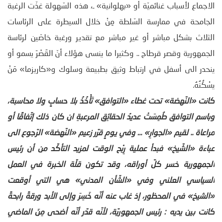
الاجماع لأسباب غنائميّة أو «بهلوانية» ـ، هذه السّهولة غذّت الرغبة
الجامحة في ممارسة السّلطة مِنْ خلال السيطرة على الرئاسات
الثلاث بشكل مباشر أو غير مباشر مع تقدير ورغبة خاصّين لرئاسة
الجمهورية وقصر قرطاج .. وكثيرا ما ينسى هؤلاء أنّ القَصْرَ يسمو أو
ينحدر الى أسفل في ارتباط وثيق بطبيعة وسلوك و«كاريزما» مَنْ
يسْكُنُهُ.
كانت «النّهضة» تحت غطاء «التوافق» تَأْخُذُ بلا حسابٍ ولا محاسبة،
وباسم التوافق طُمِسَتْ عديدُ الحقائِق المرعبةِ ان كان ذلك إتّفاقًا أو
مراعاة .. لقيم «الجوارِ» … وفي يومٍ قرّر زعيم «النّهضة» الرّجوع الى
عباءة «الشّيخ» فبدأ عملية رِبْح الوقت لمزيد التأكّد من أن رئيس
الجمهورية خسر كلّ أوراقه، وقد تكون قلّة الخبرة في العمل
السياسي العلني وفي «الشّأن المدني» هي التي أوقعت
«الشيخ» في المحظور، إذ غاب عنه أنّه خَسِرَ وإلى الأبد ورقةً رابحةً
كانت بين يديه : رئيس الجمهوريّة، لأنّه قدّر أنّه أضحى مِنَ الماضي