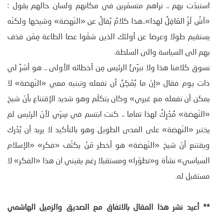
استبدّت بهم .. نراهم متسمّرين في مكانهم ولسان حالهم يقول :
«آشْ لَزْ العَاقِلُ لهذا»..هذا كلامٌ يُقالُ عن «النّهضة» وشيخها ولكنّه
يستقيم طولا وعرضا عن أولئك الذين شقّوا عصا الطاعة مِمّن قذف
بهم الى السياسة والى السلطة.
نسوق كلامنا هذا ولا نبرِّئُ الرئيس مِن أخطائه الأولى .. هو أسَرَّ لي
ذات يوم فقال «إنّ ما يُمْكِنُ أن تفعله وتبنيه معي «النّهضة» لا
يمكن أن تفعله مع غيري» وكان يتكلّم وهو شديد الإقتناع بأنّ شيخ
«النّهضة» مُدْرِكٌ لهذا تماما .. كنت ابتسم في سِرّي لأنّ الرئيس لم
يختبر «النّهضة» على المدى الطويل وهو بالتأكيد لا يريد أن يُدْرك
ويقتنع أنّ شيخ «النّهضة» هو أخطر مَنْ يكثّف «فكر» «الإسلام
السياسي» نشأة و«تطوّرا» ومستقبلا رغم يقيني ان هذا «الفكر» لا
مستقبل له.
** أعيد نشر هذا المقال بالاتفاق مع الصديق والزميل الهاشمي