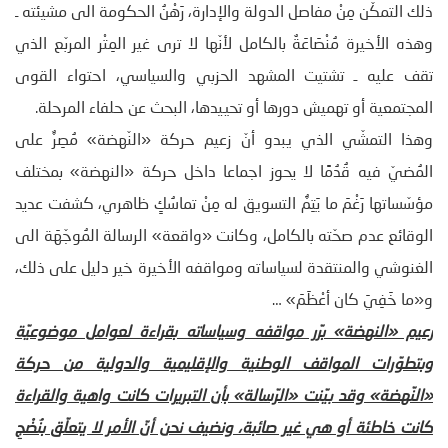
ذلك التمكّن مِنْ مفاصل الدولة والإدارة، رَهْنُ الحكومة الى مشيئته ـ
وهذه الأخيرة مُنْصَاعَةٌ بالكامل لأنّها لا ترى غير المِتْر المربّع الذي
تقف عليه ـ تشتيت المشهد الحزبي والسياسي، احتواء القوى
المجتمعية أو تهميش دورها أو تحييدها، البحث عن حلفاء المرحلة.
وهذا التمشّي الذي يبدو أنّ زعيم حركة «النّهضة» مُصِرٌّ على
المُضيّ فيه قُدُمًا لا يحوز اجماعا داخل حركة «النهضة» بمختلف
مؤسّساتها رَغْمَ ما يَتِمُّ التسويق له مِنْ تماسُكٍ ظاهري، كشفت عديد
الوقائع عدم صحّته بالكامل، وكانت «واقعة» الرسالة المُوجّهَة الى
الغنوشي والمنتقدة لسياساته ومواقفه الأخيرة خير دليل على ذلك،
و«ما خَفِيَ كان أعْظَمَ» …
زعيم «النهضة» برّر مواقفه وسياساته بقراءة لعوامل موضوعيّة
وبتطوّرات المواقف الوطنية والإقليمية والدولية من حركة
«النّهضة» وقد بيّنت «الرّسالة» بأن التبريرات كانت واهية والقراءة
كانت خاطئة أو هي غير صائبة، ونضيف نحن أنّ الأمر لا يتعلّق بنُضْجِ