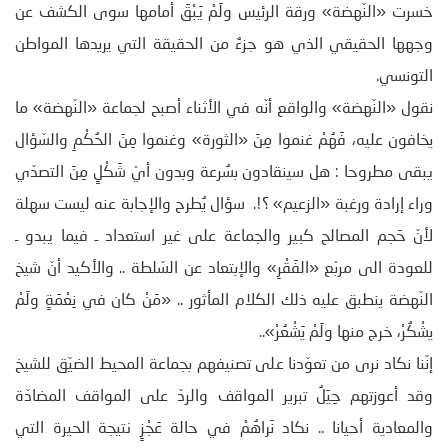
خسرت «النّهضة» ورقة الرئيس ولَمْ يَبْقَ أمامها سوى الكشف عن
وجهها الحقيقي الذي هو جزءٌ من الحقيقة التي يريدها المواطن
التونسي.
نقول «النّهضة» والواقع أنّه في الأثناء أصبح لجماعة «النّهضة» ما
يخافون عليه، فَهُمْ غنموا مِنَ «الثورة» وغنموا مِنَ الحُكْمِ والسّؤال
يبقى مطروحا : هل سينقادون بسُرعة وبدون أيّ شَكْلٍ مِنَ التصدّي
وراء إرادة ورغبة «الزعيم» ؟!. سؤال يُطرح والإجابة عنه ليست سهلة
لأنّ حَجم المصالح كبير والجماعة على غير استعداد ـ فيما يبدو ـ
للعودة الى مربّع «الفَقْرِ» والإبتعاد عن السّلطة .. والأكيد أنّ شيخ
النّهضة ينطبق عليه ذلك الكلام المأثور .. «مَنْ كان في نِعْمَةٍ ولَمْ
يشْكُرْ، خرج منها ولَمْ يَشْعُرْ»..
إنّنا نكاد نرى من تعوّدنا على تصنيفهم بجماعة المحيط الضيّق للشيخ
وقد أعوزتهم حِيَلُ تبرير المواقف والردّ على المواقف المضادّة
والمعادية أحيانا .. نكاد نَراهُمْ في حالة عَجْزٍ نتيجة الحيرة التي