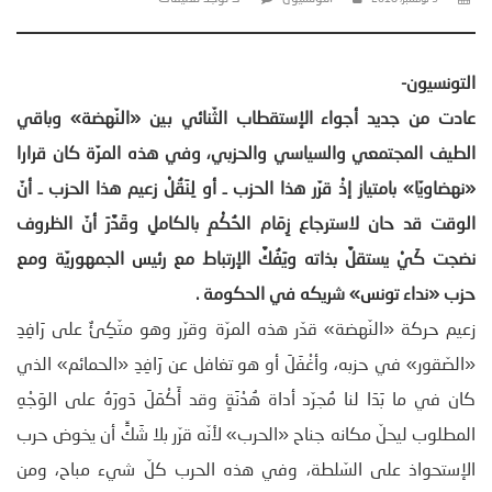
التونسيون-
عادت من جديد أجواء الإستقطاب الثّنائي بين «النّهضة» وباقي
الطيف المجتمعي والسياسي والحزبي، وفي هذه المرّة كان قرارا
«نهضاويّا» بامتياز إذْ قرّر هذا الحزب ـ أو لِنَقُلْ زعيم هذا الحزب ـ أنّ
الوقت قد حان لاسترجاع زِمَام الحُكْمِ بالكاملِ وقَدَّرَ أنّ الظروف
نضجت كَيْ يستقلَّ بذاته ويَفُكَّ الإرتباط مع رئيس الجمهوريّة ومع
حزب «نداء تونس» شريكه في الحكومة
.
زعيم حركة «النّهضة» قدّر هذه المرّة وقرّر وهو متّكِئٌ على رَافِدِ
«الصّقور» في حزبه، وأغْفَلَ أو هو تغافل عن رَافِدِ «الحمائم» الذي
كان في ما بَدَا لنا مُجرّد أداة هُدْنَةٍ وقد أَكْمَلَ دَورَهُ على الوَجْهِ
المطلوب ليحلّ مكانه جناح «الحرب» لأنّه قرّر بلا شَكٍّ أن يخوض حرب
الإستحواذ على السّلطة، وفي هذه الحرب كلّ شيء مباح، ومن