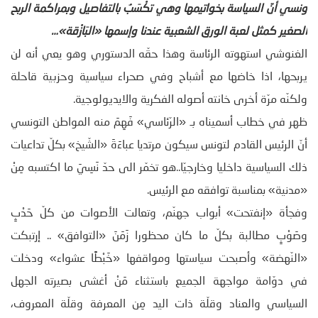
ونسي أنّ السياسة بخواتيمها وهي تكْسَبُ بالتفاصيل وبمراكمة الربح
الصغير كمثل لعبة الورق الشعبية عندنا وإسمها «البَازْقة»…
الغنوشي استهوته الرئاسة وهذا حقّه الدستوري وهو يعي أنه لن
يربحها، اذا خاضها مع أشباح وفي صحراء سياسية وحزبية قاحلة
ولكنّه مرّة أخرى خانته أصوله الفكرية والايديولوجية.
ظهر في خطاب أسميناه بـ «الرّئاسي» فَهِمَ منه المواطن التونسي
أنّ الرئيس القادم لتونس سيكون مرتديا عباءَةَ «الشّيخ» بكلّ تداعيات
ذلك السياسية داخليا وخارجيّا..هو تخمّر الى حدّ نَسِيَ ما اكتسبه مِنْ
«مدنية» بمناسبة توافقه مع الرئيس.
وفجأة «إنفتحت» أبواب جهنّم، وتعالت الأصوات من كلّ حَدْبٍ
وصَوْبٍ مطالبة بكلّ ما كان محظورا زَمَنَ «التوافق» .. إرتبكت
«النّهضة» وأصبحت سياستها ومواقفها «خَبْطًا عشواء» ودخلت
في دوّامة مواجهة الجميع باستثناء مَنْ أغشى بصيرته الجهل
السياسي والعناد وقلّة ذات اليد مِن المعرفة وقلّة المعروف،