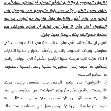
الظروف الموضوعية والذاتية للحُكْمِ المتفرّد أو المتفرّد «المُحَلَّى»
بحلفاء حسب الطلب وإنّما هي رغبة «الزعيم» في الوصول الى
قرطاج هي التي أَمْلَتِ القطيعة وفكّ الارتباط مع الرئيس ولا نريد
الإستطراد أكثر حتّى لا نَصِلَ الى فكرة أن مُحرّك الموقف هو
مصلحة «اخوانية» بحتة .. وهذا حديث يطول
.
المُهمّ أنّ «النّهضة» التّي تفاجأت بالسّلطة في 2011 وفشلت في
ممارستها وتركت الحكومة بالتدريج وبأخفّ الأضرار وأعطتها انتخابات
2014 مرتبة ثانية فرضت عليها التّراجع «خُطوةً الى الوراء»، ولكنّ
إِسْعَافَهَا مِنْ طرف رئيس الجمهورية مكّنها ومكّن زعيمها بالخصوص
مِنْ مخاطر العاصفة
إنّ «التّوافق» بين الرئيس الباجي قايد السّبسي ورئيس حركة
«النهضة» ـ والذي مكّن مِنْ تركيز «شراكة» في الحكومة ـ رَبِحَ منه
«الشيخ» وخَسِرَ الرّئيس وكان يُفْترض فيه أن يتخلّى زعيم «النهضة»
تدريجيا عن عباءة الشّيخ ولكنّ الرئيس فشل في مسعاه، ونتيجة لذلك