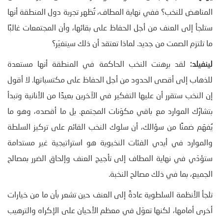
المناهض للنخب؟ ففي نهاية المطاف، تُظهر تجربة دول المنطقة أنها
ستلجأ إلى العنف من أجل الحفاظ على بقائها، وأن المجتمعات غالبًا
ما تلتزم الصمت من جديد. لماذا تعتقد أن ذلك سيتغيّر؟
لينفيلد:
لقد برهنت النخب الحاكمة في المنطقة أنها مستعدة
للذهاب إلى أقصى الحدود من أجل الحفاظ على مكتسباتها. لا أقول
إن النخب ستقرر أن عليها التفكير في الآخرين بعيدًا من الأنانية وتبدأ
بتشارُك الموارد مع باقي مكوّنات المجتمع. بل ما أقصده، وهو ما
يُفهَم ضمنًا من سؤالك، أن سلوك النخب القائم على تركيز السلطة
والموارد في أيدي الفئات النخبوية هو استراتيجية غير مستدامة
ستؤدّي في نهاية المطاف إلى تأجيج العنف وإلحاق الضرر بمصالح
الجميع، بما في ذلك مصالح النخبة.
تلجأ الأنظمة السلطوية عادةً إلى العنف حين تشعر بأن ما من خيارات
أخرى أمامها، لكنها تعوّل في معظم الأحيان على الإكراه والترهيب