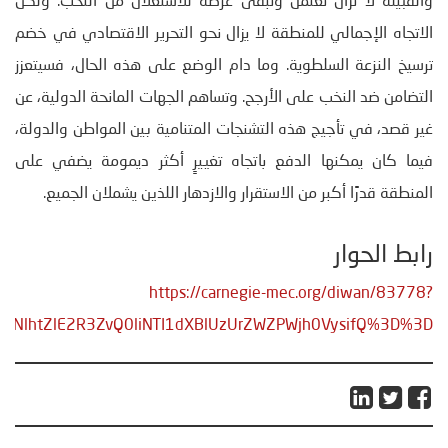
والقبيلة لا تزال تعتمل وتبقى عرضة للاستغلال من النخب. ولكن
الاتجاه الإجمالي للمنطقة لا يزال نحو التحرير الاقتصادي في خضم
ترسيخ النزعة السلطوية. وما دام الوضع على هذه الحال، فسيتعزز
التضامن ضد النخب على الأرجح. وتساهم الجهات المانحة الدولية، عن
غير قصد، في تأجيج هذه التشنجات المتنامية بين المواطن والدولة،
فيما كان يمكنها الدفع باتجاه تغييرٍ أكثر ديمومة يضفي على
المنطقة قدرًا أكبر من الاستقرار والازدهار اللذين يشملان الجميع.
رابط الحوار
https://carnegie-mec.org/diwan/83778?
NZNlhtZlE2R3ZvQ0liNTI1dXBlUzUrZWZPWjh0VysifQ%3D%3D