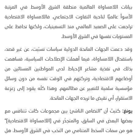
بيانات اللامساواة العالمية منطقة الشرق الأوسط في المرتبة
الأسوأ عالميًا لناحية التفاوت الاجتماعي. فاللامساواة الاقتصادية
تراجعت على الصعيد العالمي منذ التسعينيات، ولكنها تحافظ على
المستويات نفسها في الشرق الأوسط.
وقد دعمت الجهات المانحة الدولية سياسات تسبّبت، عن غير قصد،
باستفحال اللامساواة، فيما أهملت الإصلاحات السياسية، فساهمت
بذلك في تغذية مشاعر الإحباط لدى المواطنين المستائين من
أوضاعهم الاقتصادية، وتركتهم في الوقت نفسه من دون وسائل
مؤسسية سلمية للتعبير عن مظالمهم. وهذا كلّه يقود إلى زعزعة
الاستقرار، أي نقيض ما تريده الجهات المانحة.
يونغ:
كتبتَ أن “التضامن الناشئ بين مجموعات كانت تتنافس مع
بعضها البعض في السابق، والمتجذّر في [اللامساواة الاقتصادية]”
هو من سمات السخط المتنامي من النخب في الشرق الأوسط. هل