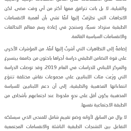
والقبلية، لا بل باتت تترافق معها أكثر من أي وقت مضى. لكن
الاتجاهات التي تطرّقتُ إليها آنفًا تشي بأن أهمية الانقسامات
الطبقية ستزداد نسبيًا، وستنجح في إعادة رسم معالم التحالفات
والانقسامات السياسية القائمة.
إضافةً إلى التظاهرات التي أشرتُ إليها آنفًا، من المؤشرات الأخرى
على قوة التضامن الطبقي دراسة أجراها باحثون من جامعة بيتسبرغ
والمركز اللبناني للدراسات في العام 2019. وقد توصلت الدراسة
التي وزّعت مئات اللبنانيين على مجموعات نقاش مختلفة تتنوّع
انتماءاتها المذهبية والطبقية، إلى أن دعم اللبنانيين للسياسة
المذهبية يكون أقل على نحوٍ ملحوظ عند اجتماعهم بأشخاص من
الطبقة الاجتماعية نفسها.
لا يزال من السابق لأوانه وضع تقييمٍ شامل للمنحى الذي سيسلكه
التفاعل بين التشنجات الطبقية الناشئة والانقسامات المجتمعية