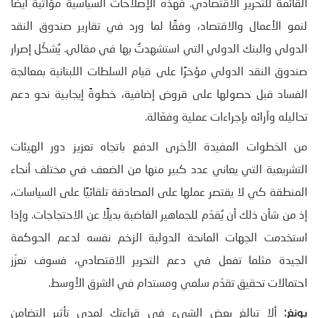
القائمة للتحرير الاقتصادي. فهذه الإصلاحات السياسية مؤاتية أيضًا
لنمو الأعمال والاقتصاد، وفقًا لما ورد في تقارير صندوق النقد
الدولي والبنك الدولي التي استشهدتُ بها في مقالي. يُشكّل إصرار
صندوق النقد الدولي مؤخرًا على قيام السلطات اللبنانية بمعالجة
الفساد قبل حصولها على قروض إضافية، خطوةً إيجابية نحو دعم
تحاليله وآرائه بإجراءات عملية وفعّالة.
من الخطوات المفيدة الأخرى الدفع باتجاه تعزيز دور الهيئات
التشريعية التي يعاني عدد كبير منها من الضعف في مختلف أنحاء
المنطقة كي لا يقتصر عملها على المصادقة تلقائيًا على السياسات،
إذ من شأن ذلك أن يُقدّم للجماهير الغاضبة بديلًا عن الاحتجاجات. وإذا
استخدمت الجهات المانحة الدولية الزخم نفسه لدعم الحوكمة
الجيدة مثلما تفعل في دعم التحرير الاقتصادي، فسوف تعزّز
احتمالات تحقيق تقدّم سلمي ومستدام في الشرق الأوسط.
يونغ:
ألا تبالغ بعض الشيء في قراءتك لمدى تأثير التضامن