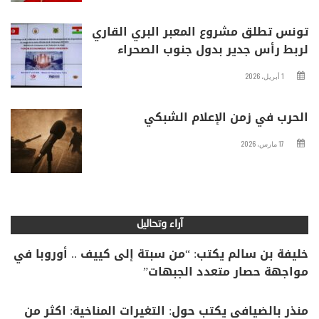
تونس تطلق مشروع المعبر البري القاري
لربط رأس جدير بدول جنوب الصحراء
1 أبريل، 2026
الحرب في زمن الإعلام الشبكي
17 مارس، 2026
آراء وتحاليل
خليفة بن سالم يكتب: “من سبتة إلى كييف .. أوروبا في
مواجهة حصار متعدد الجبهات”
منذر بالضيافي يكتب حول: التغيرات المناخية: اكثر من