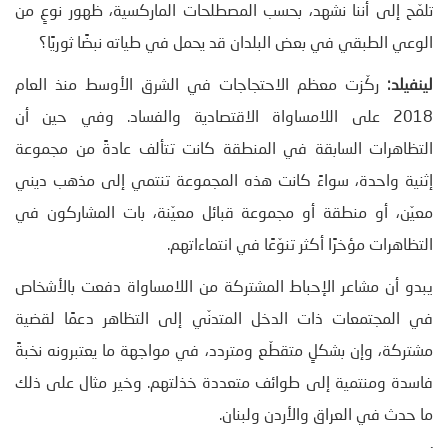
تلمّح إلى أننا نشهد، بحسب المصطلحات الماركسية، ظهور نوعٍ من
الوعي الطبقي في بعض البلدان قد يحمل في طياته نبضًا ثوريًا؟
لينفيلد:
ركّزت معظم الاحتجاجات في الشرق الأوسط منذ العام
2018 على اللامساواة الاقتصادية والفساد. وفي حين أن
التظاهرات السابقة في المنطقة كانت تتألف عادةً من مجموعة
إثنية واحدة، سواءً كانت هذه المجموعة تنتمي إلى مذهب ديني
معيّن، أو منطقة أو مجموعة قبائل معيّنة، بات المشاركون في
التظاهرات مؤخرًا أكثر تنوّعًا في انتماءاتهم.
يبدو أن مشاعر الإحباط المشتركة من اللامساواة دفعت بالأشخاص
في المجتمعات ذات الدخل المتدنّي إلى التظاهر دعمًا لقضية
مشتركة، وإن بشكلٍ متقطّع ومتردد، في مواجهة ما يعتبرونه نخبةً
فاسدة ومنتمية إلى طوائف متعددة خذلتهم. وخير مثال على ذلك
ما حدث في العراق والأردن ولبنان.