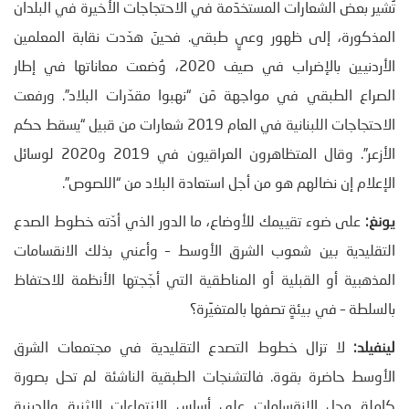
تُشير بعض الشعارات المستخدَمة في الاحتجاجات الأخيرة في البلدان
المذكورة، إلى ظهور وعيٍ طبقي. فحينَ هدّدت نقابة المعلمين
الأردنيين بالإضراب في صيف 2020، وُضعت معاناتها في إطار
الصراع الطبقي في مواجهة مَن “نهبوا مقدّرات البلاد”. ورفعت
الاحتجاجات اللبنانية في العام 2019 شعارات من قبيل “يسقط حكم
الأزعر”. وقال المتظاهرون العراقيون في 2019 و2020 لوسائل
الإعلام إن نضالهم هو من أجل استعادة البلاد من “اللصوص”.
يونغ:
على ضوء تقييمك للأوضاع، ما الدور الذي أدّته خطوط الصدع
التقليدية بين شعوب الشرق الأوسط – وأعني بذلك الانقسامات
المذهبية أو القبلية أو المناطقية التي أجّجتها الأنظمة للاحتفاظ
بالسلطة – في بيئةٍ تصفها بالمتغيِّرة؟
لينفيلد:
لا تزال خطوط التصدع التقليدية في مجتمعات الشرق
الأوسط حاضرة بقوة. فالتشنجات الطبقية الناشئة لم تحل بصورة
كاملة محل الانقسامات على أساس الانتماءات الإثنية والدينية