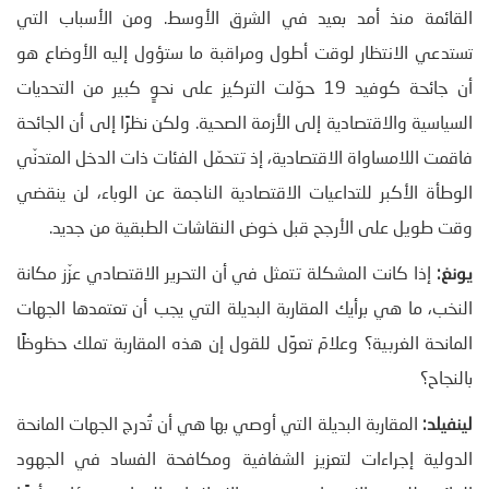
القائمة منذ أمد بعيد في الشرق الأوسط. ومن الأسباب التي
تستدعي الانتظار لوقت أطول ومراقبة ما ستؤول إليه الأوضاع هو
أن جائحة كوفيد 19 حوّلت التركيز على نحوٍ كبير من التحديات
السياسية والاقتصادية إلى الأزمة الصحية. ولكن نظرًا إلى أن الجائحة
فاقمت اللامساواة الاقتصادية، إذ تتحمّل الفئات ذات الدخل المتدنّي
الوطأة الأكبر للتداعيات الاقتصادية الناجمة عن الوباء، لن ينقضي
وقت طويل على الأرجح قبل خوض النقاشات الطبقية من جديد.
يونغ:
إذا كانت المشكلة تتمثل في أن التحرير الاقتصادي عزّز مكانة
النخب، ما هي برأيك المقاربة البديلة التي يجب أن تعتمدها الجهات
المانحة الغربية؟ وعلامَ تعوِّل للقول إن هذه المقاربة تملك حظوظًا
بالنجاح؟
لينفيلد:
المقاربة البديلة التي أوصي بها هي أن تُدرج الجهات المانحة
الدولية إجراءات لتعزيز الشفافية ومكافحة الفساد في الجهود