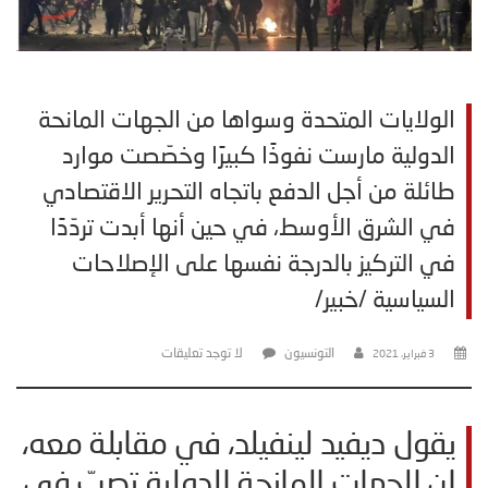
الولايات المتحدة وسواها من الجهات المانحة
الدولية مارست نفوذًا كبيرًا وخصّصت موارد
طائلة من أجل الدفع باتجاه التحرير الاقتصادي
في الشرق الأوسط، في حين أنها أبدت تردّدًا
في التركيز بالدرجة نفسها على الإصلاحات
السياسية /خبير/
التونسيون
لا توجد تعليقات
3 فبراير، 2021
يقول ديفيد لينفيلد، في مقابلة معه،
إن الجهات المانحة الدولية تصبّ في