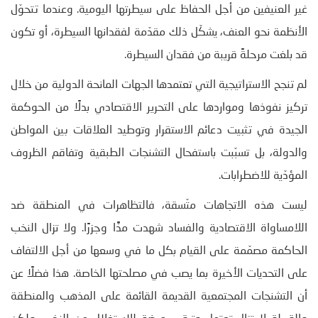
غير العنيفين من أجل الحفاظ على سيطرتها اليومية. وعندما تتحوّل
الأنظمة نحو العنف، يشكّل ذلك مقدّمة لفقدانها السيطرة، أو تكون
قد بلغت مرحلةً قريبة من فقدان السيطرة.
لم تنجح الاستراتيجية التي تعتمدها الجهات المانحة الدولية من خلال
تركيز نفوذها ومواردها على التحرير الاقتصادي بدلًا من الحوكمة
الجيدة في تثبيت دعائم الاستقرار وتوطيد العلاقات بين المواطن
والدولة، بل تسبّبت باستفحال التشنجات الطبقية وتفاقم الظروف
المؤدّية للاضطرابات.
ليست هذه الاتجاهات متّسقة، فالتظاهرات في المنطقة ضد
اللامساواة الاقتصادية والفساد شهدت مدًّا وجزرًا. ولا تزال النخب
الحاكمة مصمّمة على القيام بكل ما في وسعها من أجل الالتفاف
على التحديات الأخيرة بما يصب في مصلحتها الخاصة. هذا فضلًا عن
أن التشنجات المجتمعية القديمة القائمة على المذهب والمنطقة