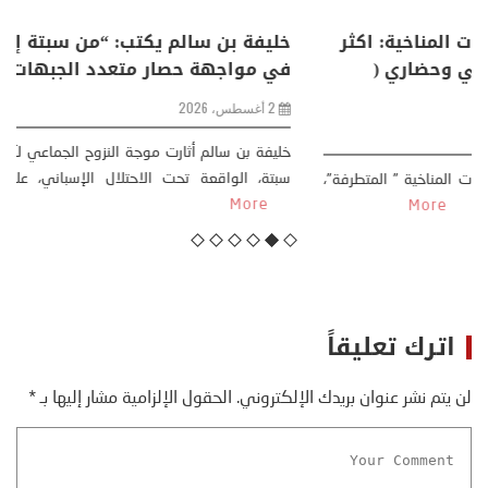
منذر بالضيافي يكتب حول: التغيرات المناخية: اكثر
من ظاهرة طبيعية .. تحول اجتماعي وحضاري (
مقاربة سوسيولوجية )
23 يوليو، 2026
كتب: منذر بالضيافي بدأت قصتي مع التغييرات المناخية ” المتطرفة”،
منذ نهاية ثمانينات القرن الماضي، حين أطردنا ...
More
اترك تعليقاً
لن يتم نشر عنوان بريدك الإلكتروني.
الحقول الإلزامية مشار إليها بـ
*