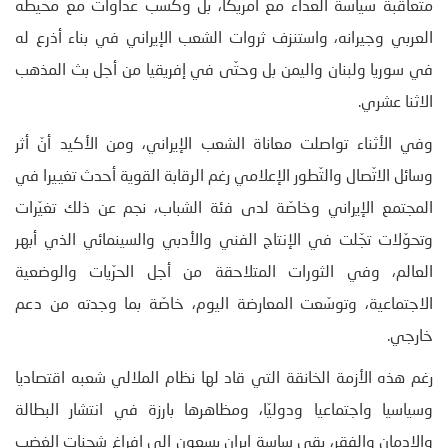
متعاقبة سياسة العداء مع أمريكا، بل وكسب عداوات مع محيطه
العربي وجيرانه، واستنزف ثروات الشعب الإيراني في بناء أذرع له
في سوريا ولبنان واليمن بل وحتّى في إفريقيا من أجل بث المذهب
الاثنا عشري.
وفي الأثناء تواصلت معاناة الشعب الإيراني، ومن الأكيد أنّ أثر
وسائل الاتّصال والتّطور الإعلامي رغم الرقابة القوية أحدث تغييرا في
المجتمع الإيراني وخاصّة لدى فئة الشباب، نجم عن ذلك تغيّرات
وتحوّلات تجّلت في الإنتاج الفني والأدبي والسينمائي الذي أبهر
العالم، وفي الثورات المتلاحقة من أجل الحرّيات والوضعية
الاجتماعية، وتوسّعت المعارضة اليوم، خاصّة بما وجدته من دعم
خارجي.
رغم هذه الأزمة الخانقة التي قاد لها نظام الملالي شعبه اقتصاديا
وسياسيا واجتماعيا ودوليّا، ومظاهرها بارزة في انتشار البطالة
والإدمان والفقر، بقي ساسة إيران يسعون إلى إفراغ شحنات الغضب