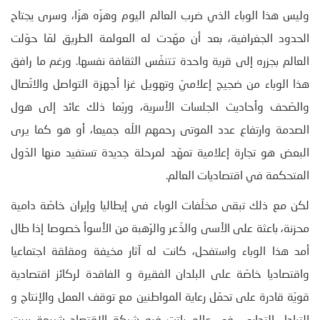
وليس هذا الوباء الذي ضرب العالم اليوم وهزّه هزّا، وسرى يجتاح
الحدود الجغرافية، بعد أن مهّدت له العولمة الطريق لمّا حوّلت
العالم بجزره إلى قرية واحدة تتنفّس الثقافة نفسها. ورغم ما رافق
هذا الوباء من ضجيج إعلاميّ وتهويل غزا أجهزة التواصل والاتّصال
والصّحف وأحاديث الجلسات الأسرية، وربّما ذلك عائد إلى هول
الصدمة وارتفاع عدد الموتى رحمهم اللّه جميعا، أو هو كما يرى
البعض هو تجارة إعلامية تمهّد لمرحلة جديدة تستفيد منها الدّول
المتحكمة في اقتصاديات العالم.
لكن مع ذلك تبقى مخلّفات الوباء في إيطاليا وإيران خاصّة دامية
محزنة، باعثة على الأسى والذّعر والرّهبة من الأسوأ خصوصا إذا طال
أمد هذا الوباء واستفحل، كانت له آثار مخيفة ومقلقة اجتماعيا
واقتصاديا خاصّة على البلدان الفقيرة و الفاقدة لركائز اقتصادية
قويّة قادرة على تحمّل رعاية المواطنين مع توقف العمل والإنتاج و