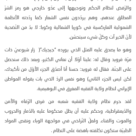
والرّفض لنظام الحكم وتوجيهها إلى عدّو خارجي هو رمز الشرّ
المطلق عندهم، وهم يردّدون نفس الشعار كما ردّدته الأنظمة
الشمولية الماركسية في كوريا الشمالية وكوبا: لا بدّ من التّضحية
لأنّ الخير آت وكلّ شيء سيتحسّن.
وهو ما يصدق عليه المثل الذي يورده “جيجيك”( زار شيوعيّ ذات
مرّة فرويد وقال له: علينا أوّلا أن نعاني الكثير، وبعد ذلك سنحصل
على الجنّة. فقال له فرويد: حسنا أنا أصدّق الجزء الأوّل من تأكيدك،
لكن ليس الجزء الثاني) وهو نفس الردّ الذي بات يقوله المواطن
الإيراني لنظام ولاية الفقيه المغرق في البوهيمية.
لقد حرم نظام ولاية الفقيه شعبه من فرص الرّفاه والأمن
والدّيمقراطية، وحكم عليه أن يظل محكوما عليه بالدّمار والحروب
والموت والفناء. ولعلّ التّراخي في مواجهة الوباء ونقص المواد
الطبيّة ستكون تكلفته باهضة على النظام .