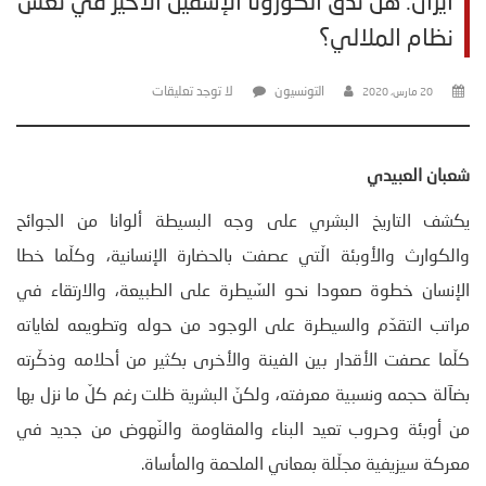
ايران: هل تدقّ الكورونا الإسفين الأخير في نعش
نظام الملالي؟
التونسيون
لا توجد تعليقات
20 مارس، 2020
شعبان العبيدي
يكشف التاريخ البشري على وجه البسيطة ألوانا من الجوائح
والكوارث والأوبئة الّتي عصفت بالحضارة الإنسانية، وكلّما خطا
الإنسان خطوة صعودا نحو السّيطرة على الطبيعة، والارتقاء في
مراتب التقدّم والسيطرة على الوجود من حوله وتطويعه لغاياته
كلّما عصفت الأقدار بين الفينة والأخرى بكثير من أحلامه وذكّرته
بضآلة حجمه ونسبية معرفته، ولكنّ البشرية ظلت رغم كلّ ما نزل بها
من أوبئة وحروب تعيد البناء والمقاومة والنّهوض من جديد في
معركة سيزيفية مجلّلة بمعاني الملحمة والمأساة.