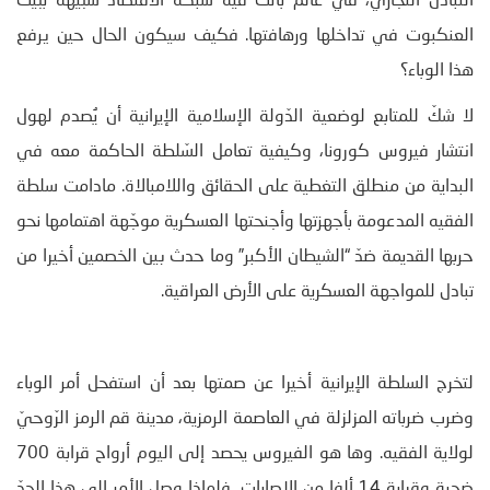
التبادل التجاري، في عالم باتت فيه شبكة الاقتصاد شبيهة ببيت
العنكبوت في تداخلها ورهافتها. فكيف سيكون الحال حين يرفع
هذا الوباء؟
لا شكّ للمتابع لوضعية الدّولة الإسلامية الإيرانية أن يُصدم لهول
انتشار فيروس كورونا، وكيفية تعامل السّلطة الحاكمة معه في
البداية من منطلق التغطية على الحقائق واللامبالاة. مادامت سلطة
الفقيه المدعومة بأجهزتها وأجنحتها العسكرية موجّهة اهتمامها نحو
حربها القديمة ضدّ “الشيطان الأكبر” وما حدث بين الخصمين أخيرا من
تبادل للمواجهة العسكرية على الأرض العراقية.
لتخرج السلطة الإيرانية أخيرا عن صمتها بعد أن استفحل أمر الوباء
وضرب ضرباته المزلزلة في العاصمة الرمزية، مدينة قم الرمز الرّوحيّ
لولاية الفقيه. وها هو الفيروس يحصد إلى اليوم أرواح قرابة 700
ضحية وقرابة 14 ألفا من الإصابات. فلماذا وصل الأمر إلى هذا الحدّ