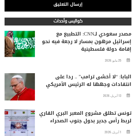
كواليس وأحداث
مصدر سعودي لـCNN: التطبيع مع
إسرائيل مرهون بمسار لا رجعة فيه نحو
إقامة دولة فلسطينية
25 مايو، 2026
البابا: “لا أخشى ترامب” .. ردا على
انتقادات وجهها له الرئيس الأمريكي
13 أبريل، 2026
تونس تطلق مشروع المعبر البري القاري
لربط رأس جدير بدول جنوب الصحراء
1 أبريل، 2026