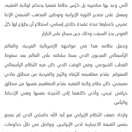
الّتي وعد بها مناصريه بل كرّس نظاما قمعيا يحتكم لولاية الفقيه،
ويعمل على تصدير الثورة الإيرانية وتوطين المذهب الشيعيّ الإثنا
عشري. باعتبارها عنده عقيدة خلاص إنساني، استطاع أن يطوّع لها كلّ
القوى بحدّ السيف، وذلك حين سيطر على البازار.
وجعل نظامه هذا في مواجهة الإمبريالية الغربية، والعالم
الرّأسمالي المجنون الذي بسط سلطته على العالم بعد سقوط
القطب الشيوعي. وفي الوقت الذي كان فيه النّظام الرأسمالي
المعولم يقدّم مفاهيمه للرّفاه والرّبح والفردية من منطلق مادّي
معيشيّ، كان نظام ولاية الفقيه يقدّم المفاهيم نفسها من منطلق
خرافي غيبي، وأدّى كلاهما إلى النّتيجة نفسها وهي الإحباط
واليأس.
وازداد ضعف النّظام الإيراني مع آية اللّه خامنئي الذي لم يتمتع
بنفس القيمة الاعتبارية لدى الإيرانيين. وواصل في ظلّ حكومات