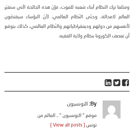
ومثلما ترك النظام أبناء شعبه للموت، فإنّ هذه الجائحة الّتي ستغيّر
العالم لامحالة، وحتّى النّظام العالمي، لأنّ البؤساء سيقتصّون
لأنفسهم من دولهم وديمقراطياتهم والنّظام العالمي، كذلك بتوقع
أن تعصف الكورونا بنظام ولاية الفقيه.
By:
التونسيون
موقع " التونسيون " .. العالم من
تونس
[ View all posts ]