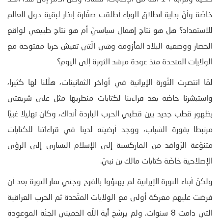
خاصّة وأنّ بداية انطلاق الوباء أطلقت صفّارة إنذار لبقية دول العالم
للاستعداد؟ هل هو نتاج إهمال سياسيّ أم هو نتاج طبيعي لواقع
الحصار ووضعية البلاد المأزومة وهي الّتي تعيش حربا مفتوحة مع
الولايات المتحدة منذ عودة مرشد الثورة إلى اليوم؟
لمّا انتصرت الثّورة الإيرانية في أواخر الثمانينات، هلّلنا لها كثيرا،
واستبشرنا خاصّة بعد قراءتنا لكتابات منظريها مثل على شريعتي
بظهور قطب جديد بين قطبي الحرب الباردة أنداك، وكان تهليلا غبيّا
مرتبطا بفورة الشباب، ووجد أرضيته لدينا في قراءاتنا للكتابات
متنوّعة الرّوافد من الماركسية إلى الإسلام اليساري إلى الرؤى
الإصلاحية خاصّة كتابات مالك بن نبيّ.
ولكنّ أبناء الثورة الإيرانية لم يهنؤوا بالفرح وجني ثمار الثورة بعد أن
فرضت عليهم معركة أولى مع الولايات المتّحدة ثم الحرب العراقية
التي دامت 8 سنوات. ولم يرسّخ أية اللّه الخميني الجنّة الموعودة