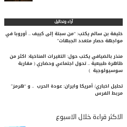
آراء وتحاليل
خليفة بن سالم يكتب: “من سبتة إلى كييف .. أوروبا في
مواجهة حصار متعدد الجبهات”
منذر بالضيافي يكتب حول: التغيرات المناخية: اكثر من
ظاهرة طبيعية .. تحول اجتماعي وحضاري ( مقاربة
سوسيولوجية )
تحليل اخباري/ أمريكا وايران: عودة الحرب .. و “هرمز”
مربط الفرس
الأكثر قراءة خلال الأسبوع