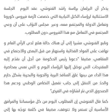
يذكر أن البرلمان برئاسة راشد الغنوشي، عقد اليوم الجلسة
الاستثنائية لرؤساء الكتل النيابية التي خصصت لأزمة فيروس كورونا
وتعامل الدولة والمجتمع معه، وعبر مجلس النوّاب على أن وعي
المجتمع في التعامل مع هذا الفيروس دون المطلوب.
وتابع الغنوشي، مشيرا إلى أن هناك حالة هلع لدى الرأي العام و
تهافت على المواد الغذائية واستهتار من قبل البعض والاجتماع في
المقاهي، مضيفا “دعونا رئيس الحكومة من أجل أن نقدّم إليه
المقترحات التي توصّل إليها الرؤساء اليوم و التي تعنى بمحاصرة
هذا الداء من بينها غلق المنافذ البرية والجوية والبحرية بشكل حازم
والحدّ من التنقل إلى جانب تفعيل التضامن الوطني ودعم هذا
الصندوق الذي تمّ انشاؤه في الغرض”
كما قال الغنوشي إن المطلوب اليوم من كل مؤسساتنا والمرافق
الأساسية أن تستمر ولا تتوقف، مضيفا في كلمة توجّه بها إلى