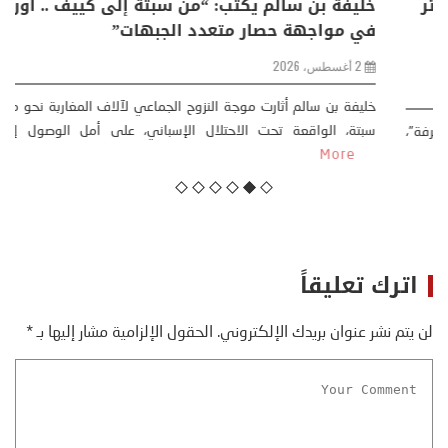
منذر بالضيافي يكتب حول: التغيرات المناخية: اكثر
من ظاهرة طبيعية .. تحول اجتماعي وحضاري (
مقاربة سوسيولوجية )
23 يوليو، 2026
كتب: منذر بالضيافي بدأت قصتي مع التغييرات المناخية ” المتطرفة”،
منذ نهاية ثمانينات القرن الماضي، حين أطردنا ...
More
اترك تعليقاً
لن يتم نشر عنوان بريدك الإلكتروني.
الحقول الإلزامية مشار إليها بـ
*