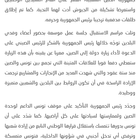
جمهورية الصين الشعبية، العلم على أنغام النشيدين الوطنيين
واستعرضا تشكيلة من الجيوش أدت لهما التحية. كما تم إطلاق
طلقات مدفعية ترحيبا برئيس الجمهورية وحرمه.
وتلت مراسم الاستقبال جلسة عمل موسعة بحضور أعضاء وفدي
البلدين توجّه خلالها رئيس الجمهورية بالشكر للرئيس
الصيني على
الدعوة لأداء زيارة دولة إلى الصين، معربا عن يقينه بأن هذه الزيارة
ستعطي دفعا قويا للعلاقات المتينة التي تجمع بين تونس والصين
منذ ستة عقود والتي شهدت العديد من الإنجازات والمشاريع ترجمت
الإرادة الراسخة في أن تكون الروابط بين البلدين والشعبين متميزة
ووطيدة.
وجدّد رئيس الجمهورية التأكيد على موقف تونس الداعم لوحدة
الصين ولممارستها لسيادتها على كل أراضيها. كما شدّد على أن
تونس بدورها تتمسك باستقلال قرارها الوطني النابع من إرادة شعبها
وترفض أي تدخل أجنبي في شؤونها الداخلية، فتونس متمسكة