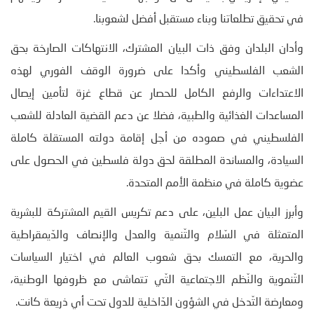
في تحقيق تطلعاتنا وبناء مستقبل أفضل لشعوبنا.
وأدان البلدان وفق ذات البيان المشترك، الانتهاكات الصارخة بحق
الشعب الفلسطيني وأكدا على ضرورة الوقف الفوري لهذه
الاعتداءات والرفع الكامل للحصار عن قطاع غزة لتأمين إيصال
المساعدات الغذائية والطبية، فضلا عن دعم القضية العادلة للشعب
الفلسطيني في صموده من أجل إقامة دولته المستقلة كاملة
السيادة، والمساندة المطلقة لحق دولة فلسطين في الحصول على
عضوية كاملة في منظمة الأمم المتحدة.
وأبرز البيان عمل البلين، على دعم تكريس القيم المشتركة للبشرية
المتمثلة في السّلام والتّنمية والعدل والإنصاف والدّيمقراطية
والحرية، مع التمسك بحق شعوب العالم في اختيار السياسات
التّنموية والنّظم الاجتماعية التّي تتماشى مع ظروفها الوطنية،
ومعارضة التّدخل في الشؤون الدّاخلية للدول تحت أي ذريعة كانت.