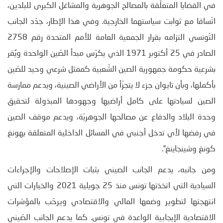
في القضايا المتعلّقة بالمصالح الجوهرية والمشاغل الكبرى للبلدين،
اتّساقا مع ثوابت سياستهما الخارجية. وفي هذا الإطار، جدّد الجانب
التّونسي التزامه بقرار الجمعية العامة للأمم المتحدة رقم 2758
الصادر في 25 أكتوبر 1971 الذي يكرّس مبدأ الصّين الواحدة ويُقر
بشرعية حكومة جمهورية الصين الشّعبية كممثل شرعي وحيد للصّين
بأكملها، وبأن تايوان جزء لا يتجزّأ من الأراضي الصينية، ويدعم ممارسة
الصين لسيادتها على كامل أراضيها وجهودها المبذولة لتحقيق
وحدة البلاد والدفاع عن مصالحها الجوهريّة، ويدعم موقف الصين
في رفضها لأي تدخل أجنبي في المسائل الداخلية المتعلقة بهونغ
كونغ وشينجاينغ”.
ومن جانبه، يدعم الجانب الصيني بثبات الإصلاحات والإجراءات
السيادية التي اتخذتها تونس منذ 25 جويلية 2021 والخيارات التي
انتهجتها لتطوير وضعها المالي والاقتصادي ويرحّب بالمؤشرات
الاقتصادية الإيجابية الواعدة في تونس. كما يدعم الجانب الصّيني