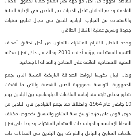
لتعاضد الجهود من أجل مواجهة تغيّر المناخ ضمانا لحقوق الأجيال
القادمة ودعم الجانبان تبادل الخبرات بين البلدين في الإدارة البيئية
والاستفادة من التجارب الريادية للصين في مجال تطوير تقنيات
جديدة وتسريع عملية الانتقال الطاقي.
وجدد البلدان الالتزام المشترك بالتعاون من أجل تحقيق أهداف
التنمية المستدامة ورؤية أجندة 2030 وذلك من خلال تعزيز مكانة
التنمية الاقتصادية القائمة على التضامن والعدالة الاجتماعية.
وجاء البيان تكريسا لروابط الصداقة التاريخية المتينة التي تجمع
الجمهورية التونسية بجمهورية الصين الشعبية والتي ما انفكت
تتطور بخطى ثابتة منذ إقامة العلاقات الدبلوماسية بين البلدين يوم
10 جانفي عام 1964، وانطلاقا مما يجمع القيادتين في البلدين من
حرص قوي على مزيد ترسيخ سنة التشاور والتنسيق بخصوص مختلف
القضايا الإقليمية والدولية ذات الاهتمام المشترك، وحرصا على تعزيز
علاقات التعاون والتبادل والشراكة بين البلدين في المجالات ذات