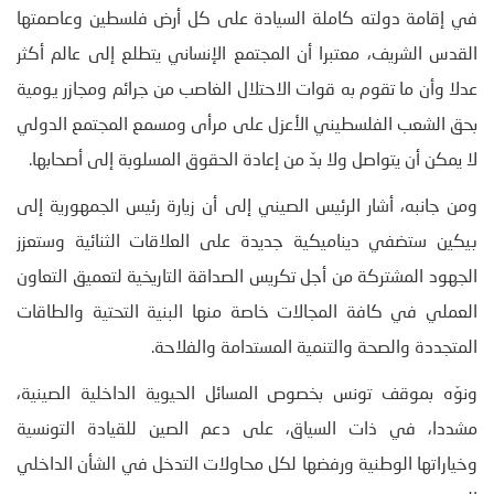
في إقامة دولته كاملة السيادة على كل أرض فلسطين وعاصمتها
القدس الشريف، معتبرا أن المجتمع الإنساني يتطلع إلى عالم أكثر
عدلا وأن ما تقوم به قوات الاحتلال الغاصب من جرائم ومجازر يومية
بحق الشعب الفلسطيني الأعزل على مرأى ومسمع المجتمع الدولي
لا يمكن أن يتواصل ولا بدّ من إعادة الحقوق المسلوبة إلى أصحابها.
ومن جانبه، أشار الرئيس الصيني إلى أن زيارة رئيس الجمهورية إلى
بيكين ستضفي ديناميكية جديدة على العلاقات الثنائية وستعزز
الجهود المشتركة من أجل تكريس الصداقة التاريخية لتعميق التعاون
العملي في كافة المجالات خاصة منها البنية التحتية والطاقات
المتجددة والصحة والتنمية المستدامة والفلاحة.
ونوّه بموقف تونس بخصوص المسائل الحيوية الداخلية الصينية،
مشددا، في ذات السياق، على دعم الصين للقيادة التونسية
وخياراتها الوطنية ورفضها لكل محاولات التدخل في الشأن الداخلي