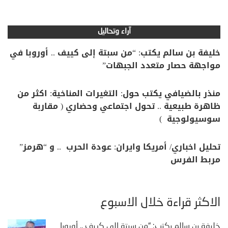
آراء وتحاليل
خليفة بن سالم يكتب: “من سبتة إلى كييف .. أوروبا في
مواجهة حصار متعدد الجبهات”
منذر بالضيافي يكتب حول: التغيرات المناخية: اكثر من
ظاهرة طبيعية .. تحول اجتماعي وحضاري ( مقاربة
سوسيولوجية )
تحليل اخباري/ أمريكا وايران: عودة الحرب .. و “هرمز”
مربط الفرس
الأكثر قراءة خلال الأسبوع
خليفة بن سالم يكتب: “من سبتة إلى كييف .. أوروبا