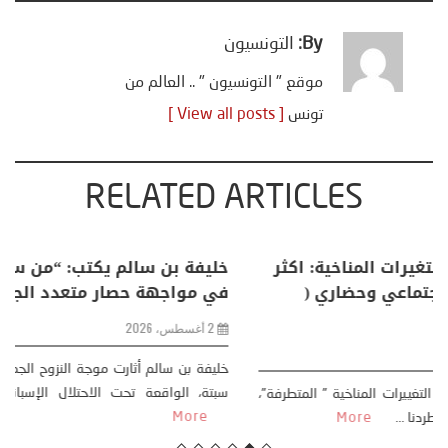
By:
التونسيون
موقع " التونسيون " .. العالم من
تونس
[ View all posts ]
RELATED ARTICLES
منذر بالضيافي يكتب حول: التغيرات المناخية: اكثر
من ظاهرة طبيعية .. تحول اجتماعي وحضاري (
مقاربة سوسيولوجية )
23 يوليو، 2026
كتب: منذر بالضيافي بدأت قصتي مع التغييرات المناخية ” المتطرفة”،
منذ نهاية ثمانينات القرن الماضي، حين أطردنا ...
More