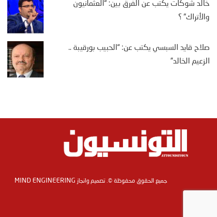
خالد شوكات يكتب عن الفرق بين: “العثمانيون
والأتراك” ؟
صلاح قايد السبسي يكتب عن: “الحبيب بورقيبة ..
الزعيم الخالد”
MIND ENGINEERING
جميع الحقوق محفوظة ©. تصميم وانجاز