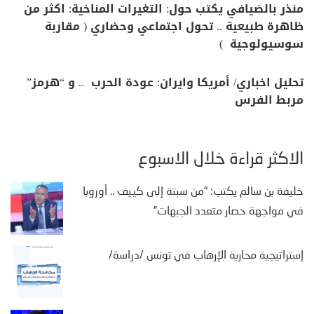
منذر بالضيافي يكتب حول: التغيرات المناخية: اكثر من
ظاهرة طبيعية .. تحول اجتماعي وحضاري ( مقاربة
سوسيولوجية )
تحليل اخباري/ أمريكا وايران: عودة الحرب .. و “هرمز”
مربط الفرس
الأكثر قراءة خلال الأسبوع
خليفة بن سالم يكتب: “من سبتة إلى كييف .. أوروبا
في مواجهة حصار متعدد الجبهات”
إستراتيجية محاربة الإرهاب في تونس /دراسة/