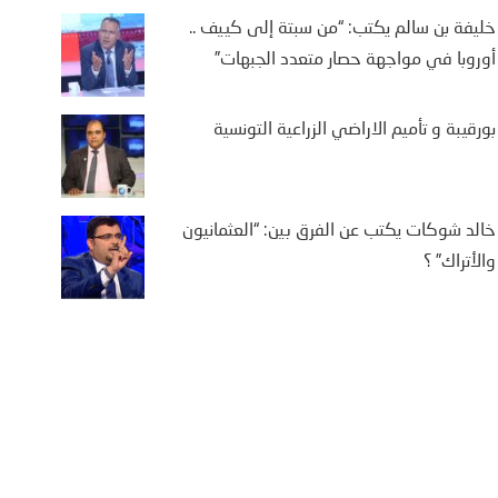
خليفة بن سالم يكتب: “من سبتة إلى كييف ..
يفة بن سالم يكتب: “من
أوروبا في مواجهة حصار متعدد الجبهات”
تة إلى كييف .. أوروبا في
اجهة حصار متعدد الجبهات”
بورقيبة و تأميم الاراضي الزراعية التونسية
2 أغسطس، 2026
يفة بن سالم أثارت موجة النزوح
جماعي لآلاف المغاربة نحو مدينة
خالد شوكات يكتب عن الفرق بين: “العثمانيون
تة، الواقعة تحت الاحتلال الإسباني،
والأتراك” ؟
ى أمل الوصول إلى...
More