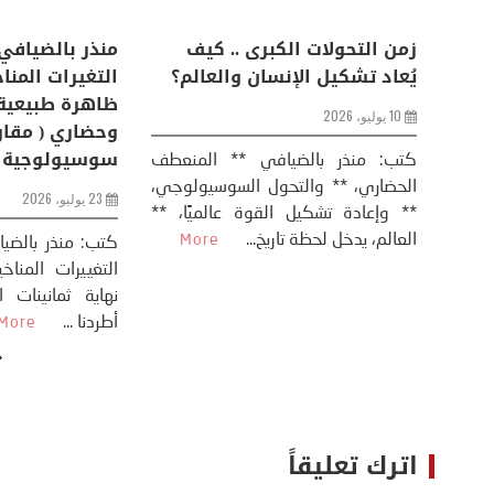
اعات
تحليل اخباري/ أمريكا وايران:
زمن التحولات ا
من
عودة الحرب .. و “هرمز” مربط
يُعاد تشكيل ال
الفرس
10 يوليو، 2026
8 يوليو، 2026
كتب: منذر بال
الحضاري، ** وال
عيد،
تحليل – منذر بالضيافي عاد الرئيس
** وإعادة تشكيل
طلسي
الأمريكي دونالد ترامب إلى قصف
العالم، يدخل لحظة 
أسره،
ايران، وذلك ردا على ما اعتبره الرئيس
دونالد ترامب، ...
More
اترك تعليقاً