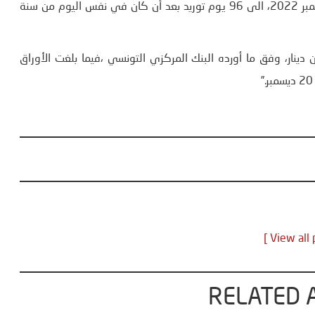
تراجع احتياطي النقد الأجنبي في تونس بتاريخ الأربعاء 21 ديسمبر 2022، الى 96 يوم توريد بعد أن كان في نفس اليوم من سنة
جودات الصافية من العملة الأجنبية، 21766 مليون دينار، وفق ما أورده البنك المركزي التونسي ،فيما بلغت الأوراق
RELATED 