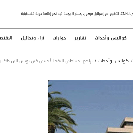
خشى ترامب” .. ردا على انتقادات وجهها له الرئيس الأمريكي
كواليس وأحداث
تقارير
حوارات
آراء وتحاليل
الاقتص
كواليس وأحداث
/
تراجع احتياطي النقد الأجنبي في تونس الى 96 يوم توريد