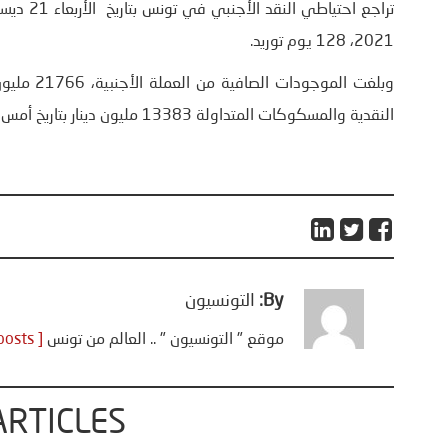
2021، 128 يوم توريد.
وبلغت المو
النقدية والمسكوكات المتداولة 13383 مليون دينار بتاريخ أمس 20 ديسمبر.”
By:
التونسيون
موقع " التونسيون " .. العالم من تونس
[ View all posts ]
ARTICLES