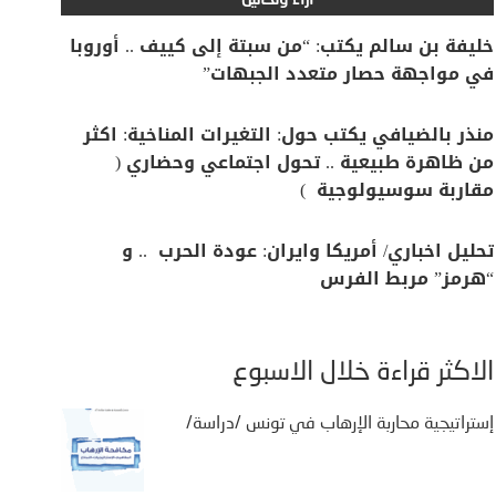
آراء وتحاليل
خليفة بن سالم يكتب: “من سبتة إلى كييف .. أوروبا
في مواجهة حصار متعدد الجبهات”
منذر بالضيافي يكتب حول: التغيرات المناخية: اكثر
من ظاهرة طبيعية .. تحول اجتماعي وحضاري (
مقاربة سوسيولوجية )
تحليل اخباري/ أمريكا وايران: عودة الحرب .. و
“هرمز” مربط الفرس
الأكثر قراءة خلال الأسبوع
إستراتيجية محاربة الإرهاب في تونس /دراسة/