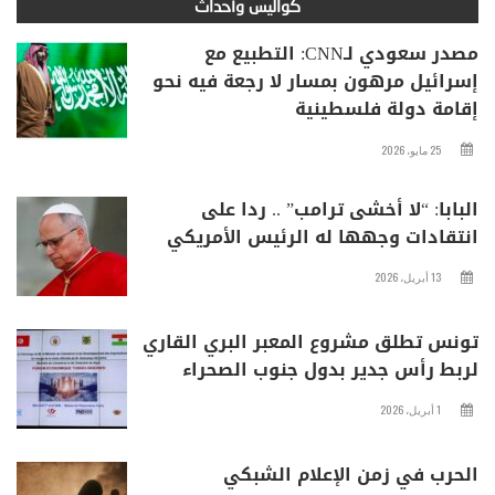
كواليس وأحداث
مصدر سعودي لـCNN: التطبيع مع
إسرائيل مرهون بمسار لا رجعة فيه نحو
إقامة دولة فلسطينية
25 مايو، 2026
البابا: “لا أخشى ترامب” .. ردا على
انتقادات وجهها له الرئيس الأمريكي
13 أبريل، 2026
تونس تطلق مشروع المعبر البري القاري
لربط رأس جدير بدول جنوب الصحراء
1 أبريل، 2026
الحرب في زمن الإعلام الشبكي