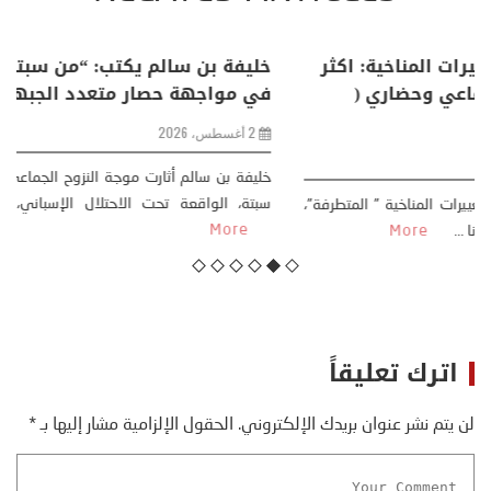
منذر بالضيافي يكتب حول: التغيرات المناخية: اكثر
من ظاهرة طبيعية .. تحول اجتماعي وحضاري (
مقاربة سوسيولوجية )
23 يوليو، 2026
كتب: منذر بالضيافي بدأت قصتي مع التغييرات المناخية ” المتطرفة”،
منذ نهاية ثمانينات القرن الماضي، حين أطردنا ...
More
اترك تعليقاً
لن يتم نشر عنوان بريدك الإلكتروني.
الحقول الإلزامية مشار إليها بـ
*