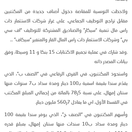
ولاحظت التونسية للمقاصة دخول أصناف جديدة من المكتتبين
مقابل تراجع التوظيف الجماعي، على غرار شركات الاستثمار ذات
راس مال تنمية “سيكار” والصناديق المشتركة للتوظيف “اف سي
بي” وشركات الاستثمار ذات راس المال القار والمتغير “سيكاف” …
.وقد شارك في عملية تجميع الاكتتابات 15 بنكا و 11 وسيطا، وفق
بيانات المصدر ذاته
واستحوذ المكتتبون، في القرض الرقاعي في “الصنف ب”، الذي
يقدّم سندا بقيمة اسمية بـ100 دينار ومدة سداد ب7 سنوات منها
سنتان إمهال، على نسبة 5ر78 بالمائة من إجمالي المبلغ المكتتب
في القسط الأول، اي ما يعادل 7ر560 مليون دينار.
وأسهم المكتتبون في “الصنف ج”، الذي يوفر سندا بقيمة 100
دينار ومدة سداد ب10 سندات منها سنتان إمهال، بمبلغ قدره