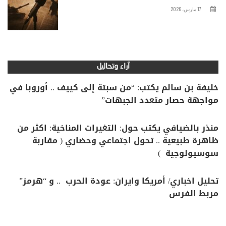
17 مارس، 2026
آراء وتحاليل
خليفة بن سالم يكتب: “من سبتة إلى كييف .. أوروبا في
مواجهة حصار متعدد الجبهات”
منذر بالضيافي يكتب حول: التغيرات المناخية: اكثر من
ظاهرة طبيعية .. تحول اجتماعي وحضاري ( مقاربة
سوسيولوجية )
تحليل اخباري/ أمريكا وايران: عودة الحرب .. و “هرمز”
مربط الفرس