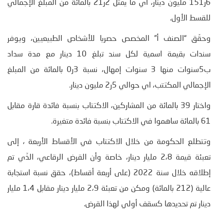
6ر151 مليون دينار، اي ما يمثل 2ر21 بالمائة من المبلغ الإجمالي
للقسط الأول.
وحقّق “الصنف أ” المخصص حصريا للأشخاص الطبيعيين، ويوفر
سندات بقيمة اسمية لكل سند تبلغ 10 دينار مع مدة سداد
ب5سنوات منها 3 سنوات إمهال، نسبة 3ر0 بالمائة من المبلغ
الإجمالي المكتتب، اي حوالي 5ر2 مليون دينار.
واختار 39 بالمائة من المشاركين، الاكتتاب بنسبة فائدة قارة مقابل
61 بالمائة ساهموا في الاكتتاب بنسبة فائدة متغيرة.
وتتطلع الحكومة من خلال الاكتتاب في الأقساط الأربعة ، إلى
تعبئة قيمة 2،8 مليار دينار، خاصة وأن القرض الرقاعي، الذّي تم
إطلاقه خلال سنة 2022 (على أربعة أقساط)، حقق نسبة استجابة
عالية (212 بالمائة) ومكن من تعبئة 2،9 مليار دينار مقابل 1،4 مليار
دينار تم تحديدها كسقف أولي لهذا القرض.