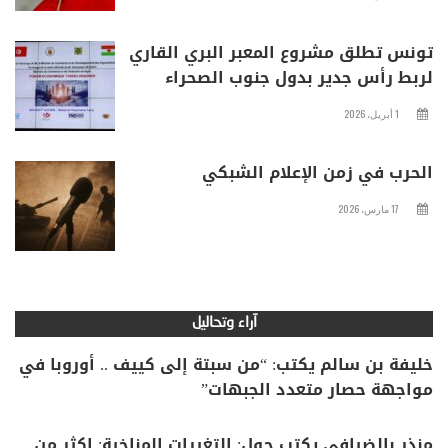
تونس تطلق مشروع المعبر البري القاري
لربط رأس جدير بدول جنوب الصحراء
1 أبريل، 2026
الحرب في زمن الإعلام الشبكي
17 مارس، 2026
آراء وتحاليل
خليفة بن سالم يكتب: “من سبتة إلى كييف .. أوروبا في
مواجهة حصار متعدد الجبهات”
منذر بالضيافي يكتب حول: التغيرات المناخية: اكثر من