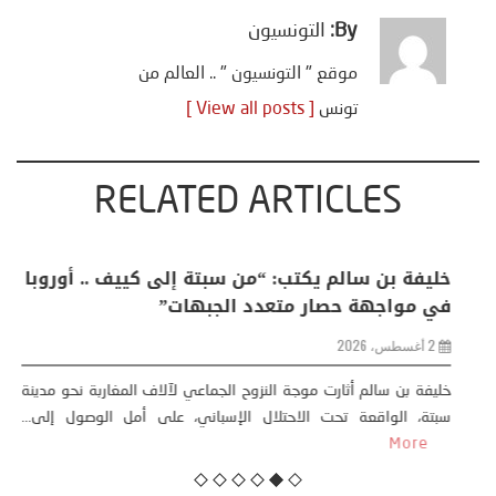
By:
التونسيون
موقع " التونسيون " .. العالم من
تونس
[ View all posts ]
RELATED ARTICLES
منذر بالضيافي يكتب حول: التغيرات المناخية: اكثر
من ظاهرة طبيعية .. تحول اجتماعي وحضاري (
مقاربة سوسيولوجية )
23 يوليو، 2026
كتب: منذر بالضيافي بدأت قصتي مع التغييرات المناخية ” المتطرفة”،
منذ نهاية ثمانينات القرن الماضي، حين أطردنا ...
More