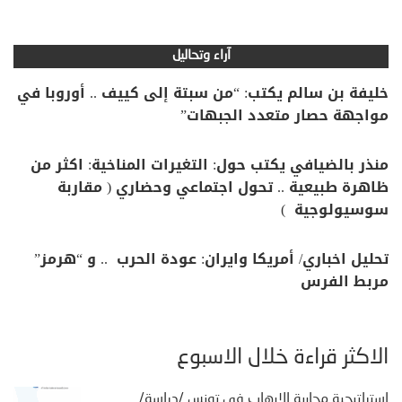
آراء وتحاليل
خليفة بن سالم يكتب: “من سبتة إلى كييف .. أوروبا في
مواجهة حصار متعدد الجبهات”
منذر بالضيافي يكتب حول: التغيرات المناخية: اكثر من
ظاهرة طبيعية .. تحول اجتماعي وحضاري ( مقاربة
سوسيولوجية )
تحليل اخباري/ أمريكا وايران: عودة الحرب .. و “هرمز”
مربط الفرس
الأكثر قراءة خلال الأسبوع
إستراتيجية محاربة الإرهاب في تونس /دراسة/