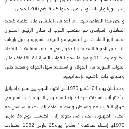
العربية السعودية بمبلغ 200 مليون دولار و ارسلت 20000 جندي
إلى سوريا و أرسلت تونس من ناحيتها كتيبة تضم 1200 جندي.
و لكن هذا التضامن سرعان ما أخذ في التلاشي على خلفية كيفية
التعاطي السياسي مع مكسب الحرب إذ تخلى الرئيس المصري
محمد أنور السادات عن التنسيق مع القيادة السورية و قبل بايقاف
النار على الجبهة المصرية و الدخول في ما عرف بمفاوضات النقطة
الكيلومترية 101 و هو ما سمح للقوات الإسرائيلية بالالتفاف على
القوات السورية في الجولان و استعادة سهل الحولة و هضبة طبريا
و بحيرتها ذات الأهمية الإستراتيجية.
و قد أعلن يوم 24 أكتوبر 1973 عن انتهاء الحرب بين مصر و إسرائيل
و أختار أنور السادات طرد الخبراء العسكريين السوفيات و السير في
طريق التقارب مع واشنطن و هو ما قاده إلى تطبيع سياسي مع
الكيان الصهيوني تجلى في تحوله إلى الكنيست يوم 26 مارس
1979و إمضاء معاهدة ” سلام” يوم25 مارس 1982 استعادت