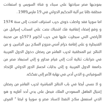
بموجبها مصر سيادتها على سيناء و قناة السويس و استعادت
منطقة طابا عبر آلية التحكيم الدولي في 19 مارس1989 .
اما سوريا فقد واصلت خوض حرب استنزاف امتدت إلى سنة 1974
و وقع إمضاء إتفاقية فك اشتباك نصت على انسحاب إسرائيل من
الأراضي التي سيطرت عليها في حرب أكتوبر 1973و من مدينة
القنيطرة و على إقامة حزام أمني منزوع السلاح بين الجانبين. و من
النتائج غير المنطقية لحرب العاشر من رمضان دخول الدول العربية
في صراعات ثنائية أدت إلى قيام محاور و إلى استبعاد مصر من
جامعة الدول العربية و إلى بدايات انحسار الدور الدولي للإتحاد
السوفياتي و الذي أدى في نهاية الأمر إلى تفككه.
و لا ننسى أيضا في باب النتائج المباشرة لحرب العاشر من رمضان
إغتيال العاهل السعودي الملك فيصل على يدي أحد أقاربه و هو
الذي استعمل سلاح النفط لاسناد مصر و سوريا و ايضا ” المرض