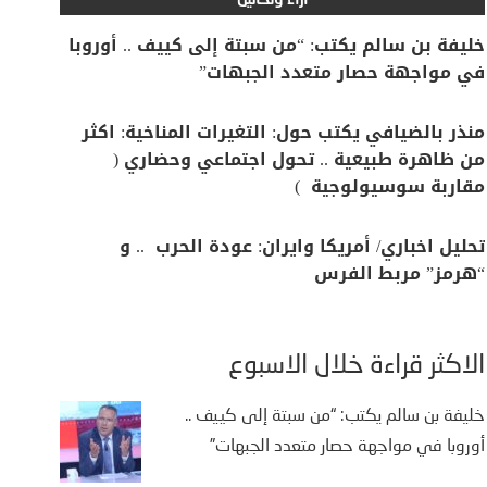
آراء وتحاليل
خليفة بن سالم يكتب: “من سبتة إلى كييف .. أوروبا
في مواجهة حصار متعدد الجبهات”
منذر بالضيافي يكتب حول: التغيرات المناخية: اكثر
من ظاهرة طبيعية .. تحول اجتماعي وحضاري (
مقاربة سوسيولوجية )
تحليل اخباري/ أمريكا وايران: عودة الحرب .. و
“هرمز” مربط الفرس
الأكثر قراءة خلال الأسبوع
خليفة بن سالم يكتب: “من سبتة إلى كييف ..
أوروبا في مواجهة حصار متعدد الجبهات”