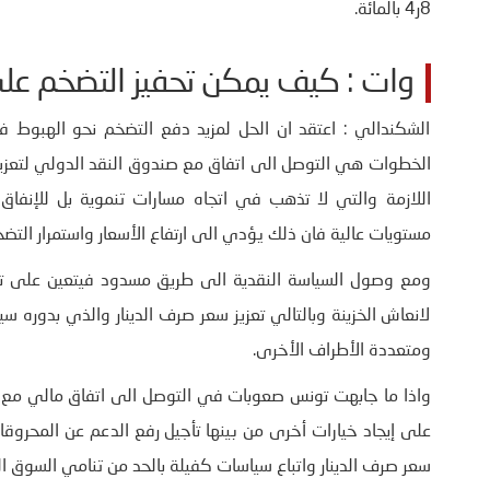
8ر4 بالمائة.
وات : كيف يمكن تحفيز التضخم على 
الشكندالي : اعتقد ان الحل لمزيد دفع التضخم نحو الهبوط 
الخطوات هي التوصل الى اتفاق مع صندوق النقد الدولي لتعزيز 
اللازمة والتي لا تذهب في اتجاه مسارات تنموية بل للإنفاق ا
مستويات عالية فان ذلك يؤدي الى ارتفاع الأسعار واستمرار الت
ومع وصول السياسة النقدية الى طريق مسدود فيتعين على تو
لانعاش الخزينة وبالتالي تعزيز سعر صرف الدينار والذي بدوره س
ومتعددة الأطراف الأخرى.
واذا ما جابهت تونس صعوبات في التوصل الى اتفاق مالي مع ص
على إيجاد خيارات أخرى من بينها تأجيل رفع الدعم عن المحروق
سعر صرف الدينار واتباع سياسات كفيلة بالحد من تنامي السوق ال