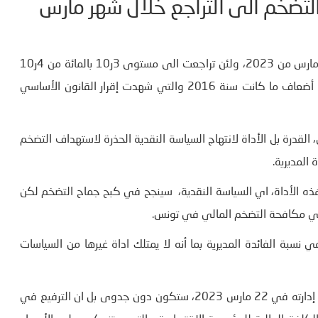
لتضخم الى التراجع خلال شهر مارس
الشكندالي: أريد ان أوضح ان نسبة التضخم المسجلة، خلال شهر مارس من 2023، ولئن تراجعت الى مستوى 3ر10 بالمائة من 4ر10
بالمائة خلال فيفري 2023 ، فإنها لا تزال عند مستوى يقارب 3 أضعاف ما كانت سنة 2016 والتي شهدت إقرار القانون الأساسي
لقدرة بل الأداة لانتهاج السياسة النقدية الحذرة لاستهداف التضخم
المديرية.
هذه الأداة، اي السياسة النقدية، سينجح في كبح جماح التضخم لكن
في مكافحة التضخم المالي في تونس.
 نسبة الفائدة المديرية بما أنه لا يمتلك اداة غيرها من السياسات
وأرى ان هذه الخطوة والتي لم يقدم عليها خلال اجتماع مجلس إدارته في 22 مارس 2023، ستكون دون جدوى بل ان الترفيع في