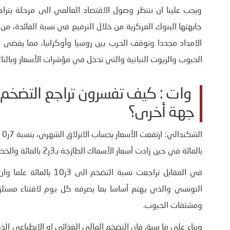
ويجب علينا ان ننتظر وصول الاقتصاد العالمي الى مرحلة يتر
جابهتها البنوك المركزية من خلال الترفيع في نسبة الفائدة، من
الامداد مجددا وتوقف الحرب بين روسيا وأوكرانيا، مما يفضى ا
الحبوب والزيوت النباتية والتي تدخل في مؤشرات الأسعار وبالت
وات : كيف تفسرون تراجع التضخم م
جهة أخرى؟
بالمائة في حين زادت أسعار الأسماك الطازجة بـ3ر2 بالمائة والخضر الطازجة بـ2ر3 بالمائة.
في المقابل تراجعت نسبة 
التونسي والذي يهتم أساسا بما يصرفه كل يوم لاقتناء مست
ومشتقات الحبوب.