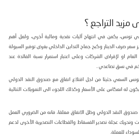
مزيد التراجع ؟
في تونس، يكمن في انتهاج آليات نقدية ومالية أخرى، ولعل أهم
سعر صرف الدينار وكبح جماح التداين الداخلي بغرض توفير السيولة
لعام او لإقراض الشركات وعلى اعتبار استمرار نسبة الفائدة عند
ضخم في نسق تصاعدي .
نس السعي حثيثا من اجل اقتلاع اتفاق مع صندوق النقد الدولي
يكون له انعكاس على الأسعار وكذلك اللجوء الى التمويلات الثنائية
ندوق النقد الدولي وظل الاتفاق معلقا، فانه من الضروري العمل
ات وتحريك عجلة تصدير الفسفاط والقطاعات التصديرية الأخرى لدعم
سوداء للعملة.