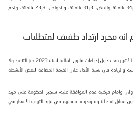
لعدة مواد غذائية. وقد وصل بالنسبة الى لحم الضأن الى 2ر34 بالمائة والبيض، 3ر31 بالمائة، والدواجن، 8ر23 بالمائة، ولحم
 انه مجرد ارتداد طفيف لمتطلبات
الشكندالي: لن يتوقف التضخم في تونس عن الارتفاع في قادم الأشهر بعد دخول إجراءات قانون المالية لسنة 2023 حيز التنفيذ ولا
ة والزيادة في نسبة الأداء على القيمة المضافة لبعض الأنشطة
ولي وأمام فرضية عدم الموافقة عليه، ستجبر الحكومة على مزيد
دون مقابل نماء للثروة وهو ما سيسهم في مزيد التهاب الأسعار في