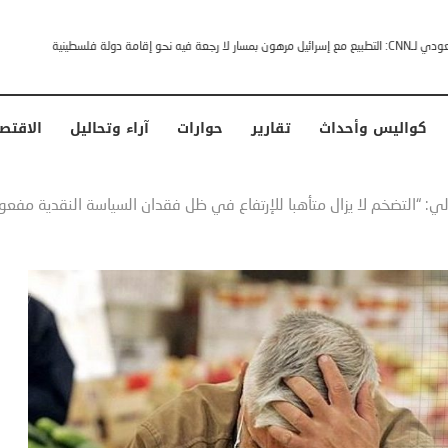
خشى ترامب” .. ردا على انتقادات وجهها له الرئيس الأمريكي
كواليس وأحداث
تقارير
حوارات
آراء وتحاليل
الاقتص
: “التضخم لا يزال متأهبا للإرتفاع في ظل فقدان السياسة النقدية مفعول