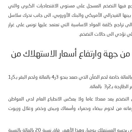
اجع فيها التضخم المسجل على مستوى الاقتصاديات الكبرى والتي
 بينها الفيدرالي الأمريكي والبنك الأوروبي، الى جانب تحرك سلاسل
لى تراجع كلفة المواد الاساسية التي تعتمد عليها تونس على غرار
الي تؤدي الى حالات التضخم.
ن جهة وارتفاع أسعار الاستهلاك من
الشكندالي: ارتفعت الأسعار بحساب الانزلاق الشهري، بنسبة 7ر0 بالمائة خاصة لحم الضأن الذي صعد بنحو 3ر4 بالمائة ولحم البقر بـ5ر1
التضخم الى 3ر10 بالمائة علما وان التضخم يعد معدلا عاما ولا يعكس الانطباع العام لدى المواطن
لزماته من لحوم بيضاء وحمراء وأسماك وبيض وخضر وغلال وزيوت
وبناء على ما سبق فإن التضخم المالي الغذائي او الانطباعي الذي يحسه المستهلك يوميا، وهذا الأهم، فاق نسبة 20 بالمائة بالنسبة