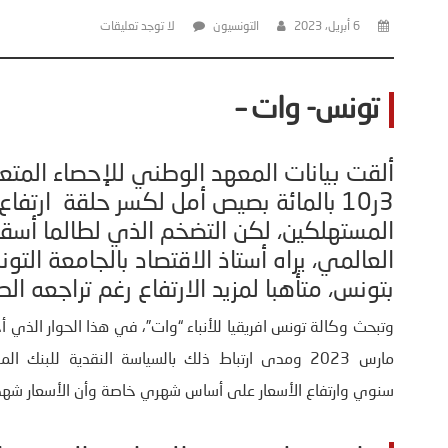
6 أبريل، 2023
التونسيون
لا توجد تعليقات
تونس- وات –
3ر10 بالمائة بصيص أمل لكسر حلقة ارت
المستهلكين، لكن التضخم الذي لطالما أسق
العالمي، يراه أستاذ الاقتصاد بالجامعة التون
بتونس، متأهبا لمزيد الارتفاع رغم تراجعه ال
وتبحث وكالة تونس افريقيا للأنباء “وات”، في هذا الحوار الذ
مارس 2023 ومدى ارتباط ذلك بالسياسة النقدية للب
سنوي وارتفاع الأسعار على أساس شهري خاصة وأن الأسعار شهدت ارت