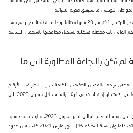
ا 8 بالمائة، سيزيد من تعميق الكلفة المالية للمؤسسة الاقتصادية والتي ستنعكس على الأسعار،
لمواطن التونسي ما سيرهق قدرته الشرائية.
ويقودني هذا الى القول عند هذه النقطة، أنّ التضخم عندما يواصل الارتفاع لأكثر من 20 شهرا متتاليا، وإذا ما انطلقنا في رسم مسار
جة مفادها ان التضخم المالي بات معضلة هيكلية يستحيل مكافحتها باستعمال السياسة
ة لم تكن بالنجاعة المطلوبة الى ما
 يعكس تراجعا بالمعني الحقيقي للكلمة بل إن النظر في الأرقام
المتصلة بالانزلاق السنوي، تحيل الى ان نسبة التضخم سجلت نوعا من الاستقرار، إذ تقلصت من 4ر10 بالمائة خلال فيفري 2023 الى
لكن المثير للاهتمام في الأرقام المتصلة بمتابعة التضخم تتمثل في نسبة التضخم المالي لشهر مارس 2023، تقارب ضعف نسبة
التضخم المسجلة خلال شهر جويلية 2021 والبالغة قرابة 5 بالمائة، علما وان نسبة التضخم خلال شهر مارس 2021 كانت في حدود