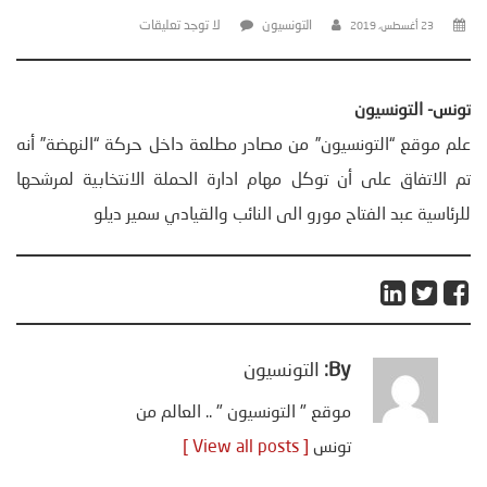
التونسيون
لا توجد تعليقات
23 أغسطس، 2019
تونس- التونسيون
علم موقع “التونسيون” من مصادر مطلعة داخل حركة “النهضة” أنه
تم الاتفاق على أن توكل مهام ادارة الحملة الانتخابية لمرشحها
للرئاسية عبد الفتاح مورو الى النائب والقيادي سمير ديلو
By:
التونسيون
موقع " التونسيون " .. العالم من
تونس
[ View all posts ]