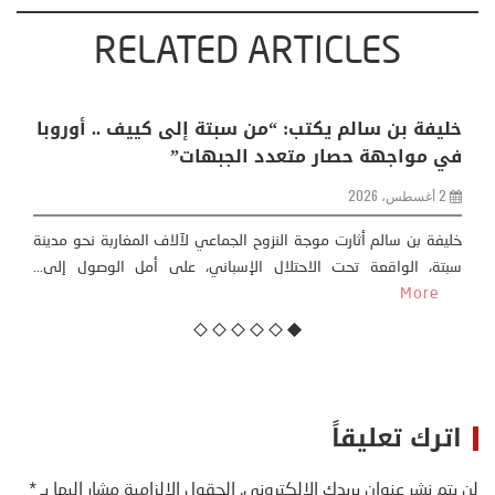
RELATED ARTICLES
ات المناخية: اكثر
خليفة بن سالم يكتب: “من سبتة إلى 
اعي وحضاري (
في مواجهة حصار متعدد الجبهات”
2 أغسطس، 2026
خليفة بن سالم أثارت موجة النزوح الجماعي لآلاف
سبتة، الواقعة تحت الاحتلال الإسباني، على
ات المناخية ” المتطرفة”،
More
...
More
اترك تعليقاً
لن يتم نشر عنوان بريدك الإلكتروني.
الحقول الإلزامية مشار إليها بـ
*