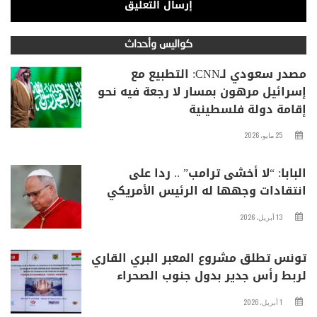
كواليس وأحداث
مصدر سعودي لـCNN: التطبيع مع
إسرائيل مرهون بمسار لا رجعة فيه نحو
إقامة دولة فلسطينية
25 مايو، 2026
البابا: “لا أخشى ترامب” .. ردا على
انتقادات وجهها له الرئيس الأمريكي
13 أبريل، 2026
تونس تطلق مشروع المعبر البري القاري
لربط رأس جدير بدول جنوب الصحراء
1 أبريل، 2026