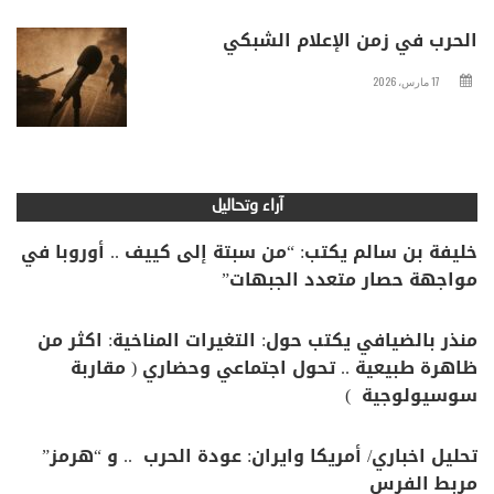
الحرب في زمن الإعلام الشبكي
17 مارس، 2026
آراء وتحاليل
خليفة بن سالم يكتب: “من سبتة إلى كييف .. أوروبا في
مواجهة حصار متعدد الجبهات”
منذر بالضيافي يكتب حول: التغيرات المناخية: اكثر من
ظاهرة طبيعية .. تحول اجتماعي وحضاري ( مقاربة
سوسيولوجية )
تحليل اخباري/ أمريكا وايران: عودة الحرب .. و “هرمز”
مربط الفرس