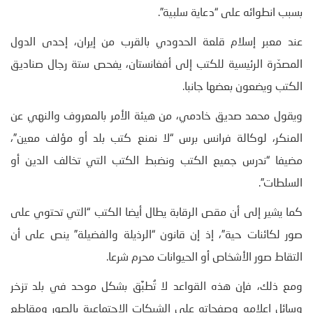
بسبب انطوائه على “دعاية سلبية”.
عند معبر إسلام قلعة الحدودي بالقرب من إيران، إحدى الدول
المصدّرة الرئيسية للكتب إلى أفغانستان، يفحص ستة رجال صناديق
الكتب ويضعون بعضها جانبا.
ويقول محمد صديق خادمي، من هيئة الأمر بالمعروف والنهي عن
المنكر، لوكالة فرانس برس “لا نمنع كتب بلد أو مؤلف معين”،
مضيفا “ندرس جميع الكتب ونضبط الكتب التي تخالف الدين أو
السلطات”.
كما يشير إلى أن مقص الرقابة يطال أيضا الكتب “التي تحتوي على
صور لكائنات حية”، إذ إن قانون “الرذيلة والفضيلة” ينص على أن
التقاط صور الأشخاص أو الحيوانات محرم شرعا.
ومع ذلك، فإن هذه القواعد لا تُطبَّق بشكل موحد في بلد تزخر
وسائل إعلامه وصفحاته على الشبكات الاجتماعية بالصور ومقاطع