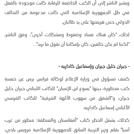
ويشير الناشر إلى أن الكتب الخاضعة للرقابة كانت موجودة بالفعل
في ظل الجمهورية الإسلامية التي كانت مدعومة من التحالف
الدولي حتى هزيمتها على يد طالبان.
لذلك، “كان هناك فساد وضغوط ومشكلات أخرى”، وفق الناشر،
“لكننا لم نكن خائفين، كان بإمكاننا أن نقول ما نريد”. .
–
جبران خليل جبران وإسماعيل كاداريه
–
كشف مسؤول في وزارة الإعلام لوكالة فرانس برس عن خمسة
كتب محظورة، بينها “يسوع ابن الإنسان” للكاتب اللبناني جبران خليل
جبران، و”الشفق من سهوب الآلهة الشرقية” للكاتب الفرنسي
الألباني إسماعيل كاداريه.
كذلك، يشمل الحظر كتاب “أفغانستان والمنطقة: منظور من غرب
آسيا” بقلم وزير التربية السابق للجمهورية الإسلامية مرويس بلخي،