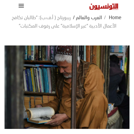
Home
/
العرب والعالم
/
ريبورتاج ( أ.ف.ب): “طالبان تكافح
الأعمال الأدبية “غير الإسلامية” على رفوف المكتبات”