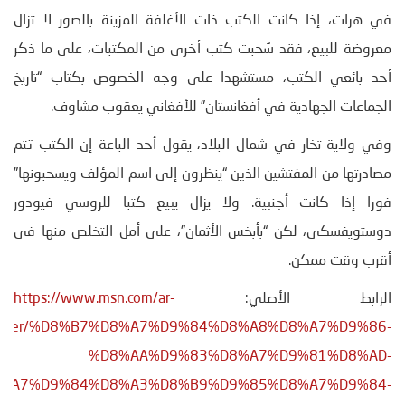
في هرات، إذا كانت الكتب ذات الأغلفة المزينة بالصور لا تزال
معروضة للبيع، فقد سُحبت كتب أخرى من المكتبات، على ما ذكر
أحد بائعي الكتب، مستشهدا على وجه الخصوص بكتاب “تاريخ
الجماعات الجهادية في أفغانستان” للأفغاني يعقوب مشاوف.
وفي ولاية تخار في شمال البلاد، يقول أحد الباعة إن الكتب تتم
مصادرتها من المفتشين الذين “ينظرون إلى اسم المؤلف ويسحبونها”
فورا إذا كانت أجنبية. ولا يزال يبيع كتبا للروسي فيودور
دوستويفسكي، لكن “بأبخس الأثمان”، على أمل التخلص منها في
أقرب وقت ممكن.
الرابط الأصلي:
https://www.msn.com/ar-
le/other/%D8%B7%D8%A7%D9%84%D8%A8%D8%A7%D9%86-
%D8%AA%D9%83%D8%A7%D9%81%D8%AD-
%A7%D9%84%D8%A3%D8%B9%D9%85%D8%A7%D9%84-