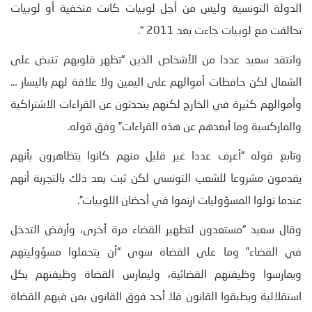
الدولة التونسية وليس من أجل لوبيات كانت متخفية أو لوبيات
تحالفت مع لوبيات جاءت بعد 2011 “.
وانتقد سعيد عددا من الأشخاص الذين “تظهر قلوبهم تنبض على
الشمال لكن حافظات أموالهم على اليمين ولا علاقة لهم باليسار …
وأموالهم كثيرة في الخارج لكنهم يتحدثون عن القراءات الاشتراكية
والماركسية وما أبعدهم عن هذه القراءات” وفق قوله.
وتابع قوله “أعرف عددا غير قليل منهم كانوا يتظاهرون بأنهم
يقدمون مشروعا للشعب التونسي لكن ثبت بعد ذلك بالتجربة أنهم
عندما تولوا المسؤوليات ارتموا في أحضان اللوبيات”.
وقال سعيد “مستعدون لتطهير القضاء مرة أخرى، وأرفض التدخل
في القضاء” وما على القضاة سوى “أن يتحملوا مسؤوليتهم
ويمارسوا وظيفتهم القضائية، وليمارس القضاة وظيفتهم بكل
استقلالية ويطبقوا القانون فلا أحد فوق القانون بمن فيهم القضاة