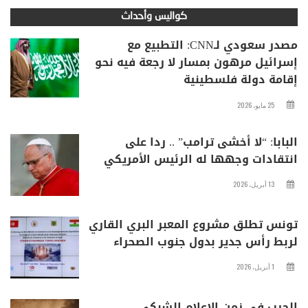
كواليس وأحداث
مصدر سعودي لـCNN: التطبيع مع
إسرائيل مرهون بمسار لا رجعة فيه نحو
إقامة دولة فلسطينية
25 مايو، 2026
البابا: “لا أخشى ترامب” .. ردا على
انتقادات وجهها له الرئيس الأمريكي
13 أبريل، 2026
تونس تطلق مشروع المعبر البري القاري
لربط رأس جدير بدول جنوب الصحراء
1 أبريل، 2026
الحرب في زمن الإعلام الشبكي