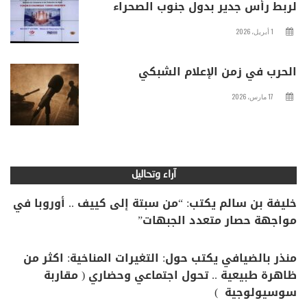
لربط رأس جدير بدول جنوب الصحراء
1 أبريل، 2026
الحرب في زمن الإعلام الشبكي
17 مارس، 2026
آراء وتحاليل
خليفة بن سالم يكتب: “من سبتة إلى كييف .. أوروبا في
مواجهة حصار متعدد الجبهات”
منذر بالضيافي يكتب حول: التغيرات المناخية: اكثر من
ظاهرة طبيعية .. تحول اجتماعي وحضاري ( مقاربة
سوسيولوجية )