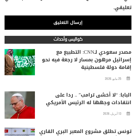
تعليقي.
كواليس وأحداث
مصدر سعودي لـCNN: التطبيع مع
إسرائيل مرهون بمسار لا رجعة فيه نحو
إقامة دولة فلسطينية
25 مايو، 2026
البابا: “لا أخشى ترامب” .. ردا على
انتقادات وجهها له الرئيس الأمريكي
13 أبريل، 2026
تونس تطلق مشروع المعبر البري القاري