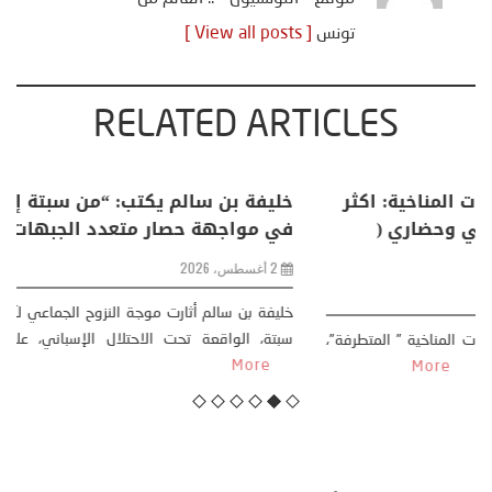
تونس
[ View all posts ]
RELATED ARTICLES
 بالضيافي يكتب حول: التغيرات المناخية: اكثر
خليفة بن
اهرة طبيعية .. تحول اجتماعي وحضاري (
في مواج
بة سوسيولوجية )
2 أغسطس، 2026
خليفة بن س
سبتة، الو
منذر بالضيافي بدأت قصتي مع التغييرات المناخية ” المتطرفة”،
More
اية ثمانينات القرن الماضي، حين أطردنا ...
More