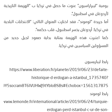
يومية “ليبراراسيون” عنوت ما حصل في تركيا ب “الهزيمة التاريخية
لأردوغان في اسطنبول”.
أما جريدة “لوموند”، فقد اختارت العنوان التالي: “الانتخابات البلدية
في تركيا: أردوغان يخسر اسطنبول، قلب حكمه”.
كما اعتبرت هذه الهزيمة بمثابة بداية صعود لجيل جديد من
المسؤولين السياسيين في تركيا.
رابط ليباريسيون
https://www.liberation.fr/planete/2019/06/23/defaite-
historique-d-erdogan-a-istanbul_1735740?
oX9Y5socram8T6lVUHWJ9tYbIoBSBs#Echobox=1561317875
رابط لوموند
://www.lemonde.fr/international/article/2019/06/24/turquie-
erdogan-perd-istanbul-c-ur-de-son-