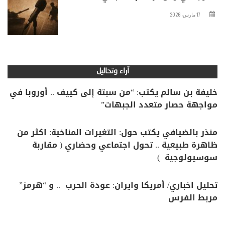
17 مارس، 2026
آراء وتحاليل
خليفة بن سالم يكتب: “من سبتة إلى كييف .. أوروبا في
مواجهة حصار متعدد الجبهات”
منذر بالضيافي يكتب حول: التغيرات المناخية: اكثر من
ظاهرة طبيعية .. تحول اجتماعي وحضاري ( مقاربة
سوسيولوجية )
تحليل اخباري/ أمريكا وايران: عودة الحرب .. و “هرمز”
مربط الفرس