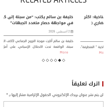
RELATED ARTICLES
منذر بالضيافي يكتب حول: التغيرات المناخية: اكثر
من ظاهرة طبيعية .. تحول اجتماعي وحضاري (
مقاربة سوسيولوجية )
23 يوليو، 2026
كتب: منذر بالضيافي بدأت قصتي مع التغييرات المناخية ” المتطرفة”،
منذ نهاية ثمانينات القرن الماضي، حين أطردنا ...
More
اترك تعليقاً
لن يتم نشر عنوان بريدك الإلكتروني.
الحقول الإلزامية مشار إليها بـ
*