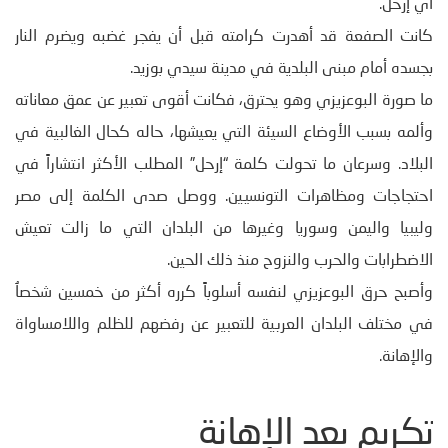
أي إرحل.
كانت الصفعة قد أهدرت كرامته قبل أن يفجر غضبه ويضرم النار
بجسده أمام مبنى البلدية في مدينة سيدي بوزيد.
ما صورة البوعزيزي وهو يحترق، فكانت أقوى تعبير عن عمق معاناته
وألمه بسبب الأوضاع السيئة التي يعيشها، حاله كحال الغالبية في
البلاد. وسرعان ما تحولت كلمة “إرحل” المطلب الأكثر انتشاراً في
احتجاجات ومظاهرات التونسيين. ووصل صدى الكلمة إلى مصر
وليبيا واليمن وسوريا وغيرها من البلدان التي ما زالت تعيش
الاضطرابات والحرب والنزوح منذ ذلك الحين.
وأصبح حرق البوعزيزي لنفسه أسلوباً كرره أكثر من خمسين شخصاُ
في مختلف البلدان العربية للتعبير عن رفضهم للظلم واللامساواة
والإهانة.
تكريم بعد الإهانة