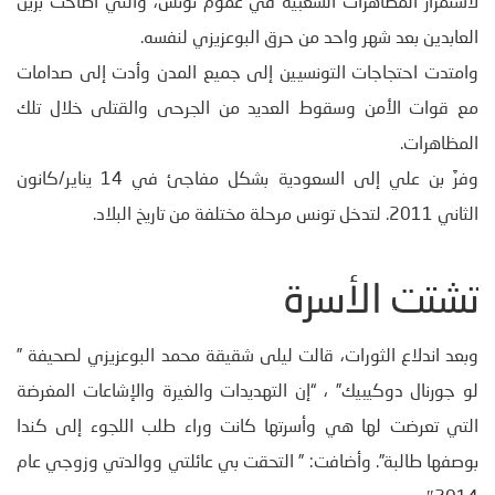
لاستمرار المظاهرات الشعبية في عموم تونس، والتي أطاحت بزين
العابدين بعد شهر واحد من حرق البوعزيزي لنفسه.
وامتدت احتجاجات التونسيين إلى جميع المدن وأدت إلى صدامات
مع قوات الأمن وسقوط العديد من الجرحى والقتلى خلال تلك
المظاهرات.
وفرَّ بن علي إلى السعودية بشكل مفاجئ في 14 يناير/كانون
الثاني 2011. لتدخل تونس مرحلة مختلفة من تاريخ البلاد.
تشتت الأسرة
وبعد اندلاع الثورات، قالت ليلى شقيقة محمد البوعزيزي لصحيفة ”
لو جورنال دوكيبيك” ، “إن التهديدات والغيرة والإشاعات المغرضة
التي تعرضت لها هي وأسرتها كانت وراء طلب اللجوء إلى كندا
بوصفها طالبة”. وأضافت: ” التحقت بي عائلتي ووالدتي وزوجي عام