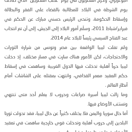
البوعزيزي. وخرج المصريون في يوم “غضب المصريين” الذي صادف
يوم الشرطة في البلاد للمطالبة بالقضاء على الفقر والبطالة
وإسقاط الحكومة. وتنحى الرئيس حسني مبارك عن الحكم في
فبراير/شباط 2011، وسلّم أمور البلاد إلى الجيش، إلى أن تم انتخاب
عبد الفتاح السيسي رئيساً للبلاد عام 2014.
ولم تفلت ليبيا الواقعة بين مصر وتونس من شرارة الثورات
والاحتجاجات، لكن الأمور هناك سارت في مسار مختلف. إذ دخلت
ليبيا حرباً أهلية تدخلت فيها الدول الغربية وساهمت في إسقاط
حكم العقيد معمر القذافي، وانتهت بمقتله على الشاشات أمام
أنظار العالم .
وما زالت ليبيا أسيرة صراعات وحروب لا يعلم أحد متى تنتهي
وتستتب الأوضاع فيها.
أما حال سوريا واليمن فلا يختلف كثيراً عن حال ليبيا، فقد تحولت ثورتا
البلدين إلى حروب أهلية وتدخلت قوى خارجية ساهمت في تعقيد