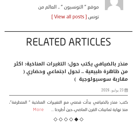
موقع " التونسيون " .. العالم من
تونس
[ View all posts ]
RELATED ARTICLES
منذر بالضيافي يكتب حول: التغيرات المناخية: اكثر
من ظاهرة طبيعية .. تحول اجتماعي وحضاري (
مقاربة سوسيولوجية )
23 يوليو، 2026
كتب: منذر بالضيافي بدأت قصتي مع التغييرات المناخية ” المتطرفة”،
منذ نهاية ثمانينات القرن الماضي، حين أطردنا ...
More