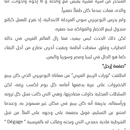
المنحدر من أسرة فقيرة يعيش مع والدته و 8 إخوة وأخوات، أما
والده، فمات عندما كان طفلاً صغيراً.
ولم يدرس البوعزيزي سوى المرحلة الابتدائية، إذ تفرغ للعمل كبائع
متجول لبيع الخضار والفواكه منذ صغره.
لكن ذلك الحدث ليس ببعيد، فما زال العالم العربي في حالة
اضطراب وقلق. سقطت أنظمة وبقيت أخرى تصارع من أجل البقاء
كما هو الحال في ليبيا ومصر وسوريا واليمن.
“
صفعة إرحل
“
انطلقت “ثورات الربيع العربي” من معاناة البوعزيزي الذي كان يبيع
الخضروات على عربة يدفعها أمامه كل يوم لكسب رزقه، لكن
السلطات المحلية حاولت مصادرتها، وهي التي كانت تمثل كل ثروته
ورأسماله، بذريعة أنه كان يبيع في مكان غير مسموح به. وعندما
امتنع عن التسليم، قوبل بصفعة على وجهه على الملأ من قبل
الشرطية فادية حمدي، التي وبخته وقالت له بالفرنسية ” Dégage ”