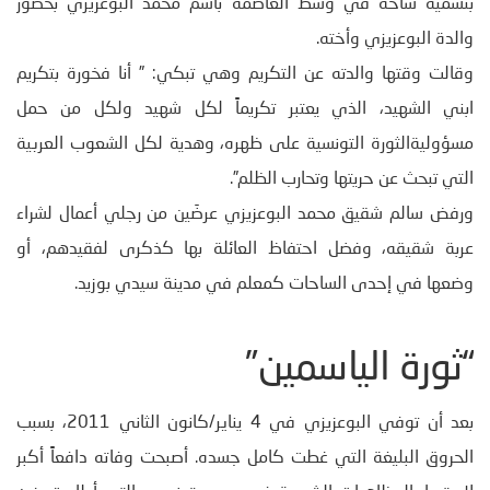
بتسمية ساحة في وسط العاصمة باسم محمد البوعزيزي بحضور
والدة البوعزيزي وأخته.
وقالت وقتها والدته عن التكريم وهي تبكي: ” أنا فخورة بتكريم
ابني الشهيد، الذي يعتبر تكريماً لكل شهيد ولكل من حمل
مسؤوليةالثورة التونسية على ظهره، وهدية لكل الشعوب العربية
التي تبحث عن حريتها وتحارب الظلم”.
ورفض سالم شقيق محمد البوعزيزي عرضَين من رجلي أعمال لشراء
عربة شقيقه، وفضل احتفاظ العائلة بها كذكرى لفقيدهم، أو
وضعها في إحدى الساحات كمعلم في مدينة سيدي بوزيد.
“ثورة الياسمين”
بعد أن توفي البوعزيزي في 4 يناير/كانون الثاني 2011، بسبب
الحروق البليغة التي غطت كامل جسده. أصبحت وفاته دافعاً أكبر