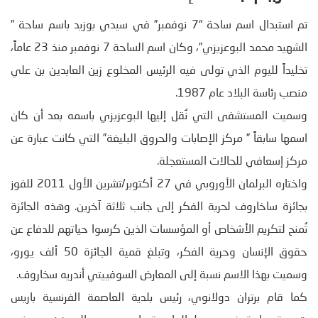
تم استبدال اسم ساحة “7 نوفمبر” في سيدي بوزيد باسم ساحة ”
الشهيد محمد البوعزيزي”، وكان اسم الساحة 7 نوفمبر منذ 23 عاماً،
تخليداً لليوم الذي تولى فيه الرئيس المخلوع زين العابدين بن علي
منصب رئاسة البلاد عام 1987.
وسميت المستشفى التي نُقل إليها البوعزيزي باسمه بعد أن كان
اسمها سابقاً ” مركز الإصابات والحروق البليغة” التي كانت عبارة عن
مركز إسعافي للحالات المستعجلة.
واختاره البرلمان الأوروبي في 27 أكتوبر/تشرين الأول 2011 للفوز
بجائزة ساخاروف لحرية الفكر إلى جانب ثلاثة آخرين. وهذه الجائزة
تُمنح لتكريم الأشخاص أو المؤسسات الذين كرسوا حياتهم للدفاع عن
حقوق الإنسان وحرية الفكر، وتبلغ قمية الجائزة 50 ألف يورو،
وسميت بهذا الاسم نسبة إلى المعارض السوفييتي أندريه سخاروف.
كما قام برتران دولانوي، رئيس بلدية العاصمة الفرنسية باريس