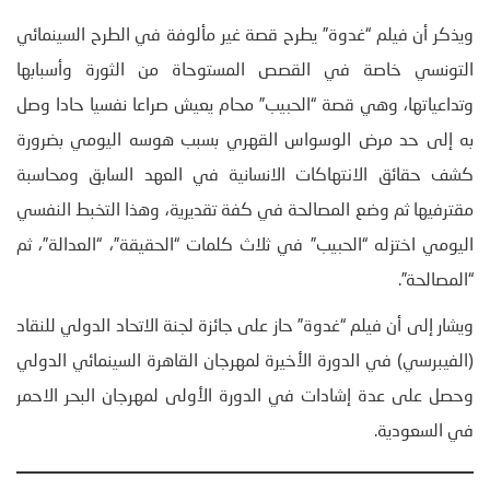
ويذكر أن فيلم “غدوة” يطرح قصة غير مألوفة في الطرح السينمائي
التونسي خاصة في القصص المستوحاة من الثورة وأسبابها
وتداعياتها، وهي قصة “الحبيب” محام يعيش صراعا نفسيا حادا وصل
به إلى حد مرض الوسواس القهري بسبب هوسه اليومي بضرورة
كشف حقائق الانتهاكات الانسانية في العهد السابق ومحاسبة
مقترفيها ثم وضع المصالحة في كفة تقديرية، وهذا التخبط النفسي
اليومي اختزله “الحبيب” في ثلاث كلمات “الحقيقة”، “العدالة”، ثم
“المصالحة”.
ويشار إلى أن فيلم “غدوة” حاز على جائزة لجنة الاتحاد الدولي للنقاد
(الفيبرسي) في الدورة الأخيرة لمهرجان القاهرة السينمائي الدولي
وحصل على عدة إشادات في الدورة الأولى لمهرجان البحر الاحمر
في السعودية.