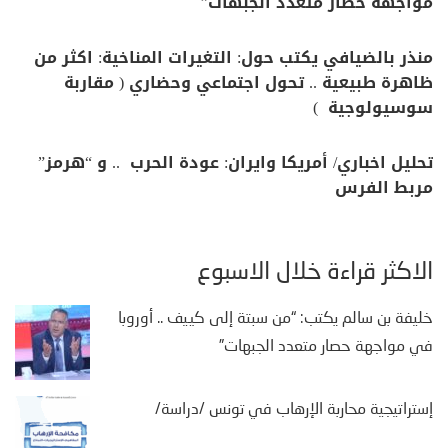
مواجهة حصار متعدد الجبهات”
منذر بالضيافي يكتب حول: التغيرات المناخية: اكثر من
ظاهرة طبيعية .. تحول اجتماعي وحضاري ( مقاربة
سوسيولوجية )
تحليل اخباري/ أمريكا وايران: عودة الحرب .. و “هرمز”
مربط الفرس
الأكثر قراءة خلال الأسبوع
خليفة بن سالم يكتب: “من سبتة إلى كييف .. أوروبا
في مواجهة حصار متعدد الجبهات”
إستراتيجية محاربة الإرهاب في تونس /دراسة/