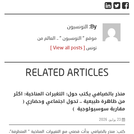
By:
التونسيون
موقع " التونسيون " .. العالم من
تونس
[ View all posts ]
RELATED ARTICLES
منذر بالضيافي يكتب حول: التغيرات المناخية: اكثر
من ظاهرة طبيعية .. تحول اجتماعي وحضاري (
مقاربة سوسيولوجية )
23 يوليو، 2026
كتب: منذر بالضيافي بدأت قصتي مع التغييرات المناخية ” المتطرفة”،