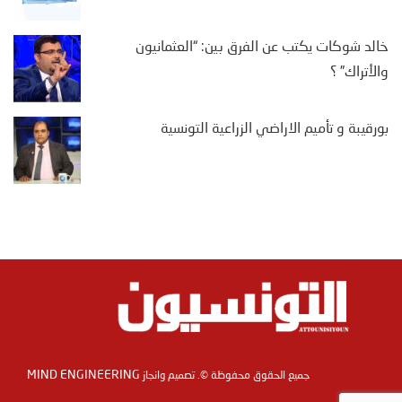
خالد شوكات يكتب عن الفرق بين: “العثمانيون
والأتراك” ؟
بورقيبة و تأميم الاراضي الزراعية التونسية
MIND ENGINEERING
جميع الحقوق محفوظة ©. تصميم وانجاز