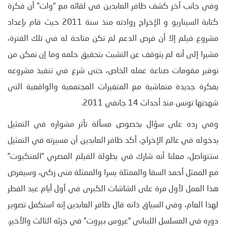
وفي جانب آخر كشف ظافر العابدين في لقائه مع “وات” أن فكرة
كتابة السيناريو و الإخراج روادته منذ سنة 2011 حيث قام بإعداد
مشروع فيلم إلا أن فرص الدعم لم تكن متاحة له في تلك الفترة،
مشيرا إلى أنه لم يتوقف عن التشبث بتحقيق حلمه وما إن تمكن من
توفير مقومات صناعة عمله الخاص، حتى شرع في تنفيذ مشروعه
بفكرة جديدة متماشية مع المتغيرات المجتمعية والواقعية التي
شهدتها تونس منذ أحداث 14 جانفي 2011.
وفي رده على سؤال بخصوص مسألة تأثر مشواره في التمثيل
بدخوله في عالم الإخراج، أكد ظافر العابدين أن مسيرته في التمثيل
ستتواصل، معلنا أنه شارك في بطولة الفيلم المصري “العنكبوت”
مع الممثل أحمد السقا والممثلة يسرا والممثلة منى زكي، وسيعرض
هذا العمل لأول مرة على الشاشات الكبرى في أول أيام عيد الفطر
لهذا العام، وفي السياق ذاته قال ظافر العابدين إنه استكمل تصوير
دوره في المسلسل اللبناني “عروس بيروت” في جزئه الثالث والأخير.