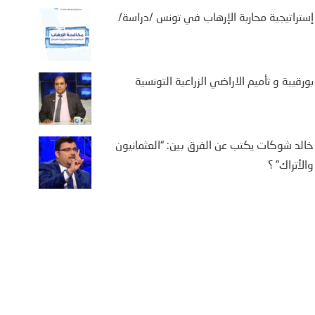
إستراتيجية محاربة الإرهاب في تونس /دراسة/
يفة بن سالم يكتب: “من
تة إلى كييف .. أوروبا في
اجهة حصار متعدد الجبهات”
بورقيبة و تأميم الاراضي الزراعية التونسية
2 أغسطس، 2026
يفة بن سالم أثارت موجة النزوح
جماعي لآلاف المغاربة نحو مدينة
خالد شوكات يكتب عن الفرق بين: “العثمانيون
تة، الواقعة تحت الاحتلال الإسباني،
والأتراك” ؟
ى أمل الوصول إلى...
More