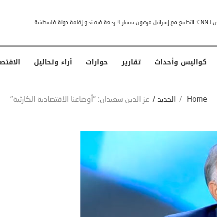
خشى ترامب” .. ردا على انتقادات وجهها له الرئيس الأمريكي
كواليس وأحداث
تقارير
حوارات
آراء وتحاليل
الاقتص
Home
/
الجديد
/
عز الدين سعيدان: "أوضاعنا الاقتصادية الكارثية"