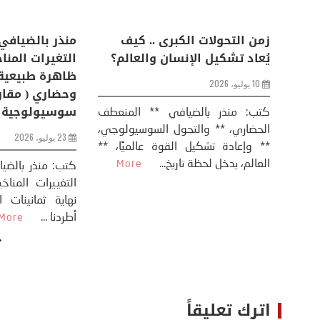
اعات
تحليل اخباري/ أمريكا وايران:
زمن التحولات ا
من
عودة الحرب .. و “هرمز” مربط
يُعاد تشكيل ال
الفرس
10 يوليو، 2026
8 يوليو، 2026
كتب: منذر بال
الحضاري، ** وال
عيد،
تحليل – منذر بالضيافي عاد الرئيس
** وإعادة تشكيل
طلسي
الأمريكي دونالد ترامب إلى قصف
العالم، يدخل لحظة 
أسره،
ايران، وذلك ردا على ما اعتبره الرئيس
دونالد ترامب، ...
More
اترك تعليقاً