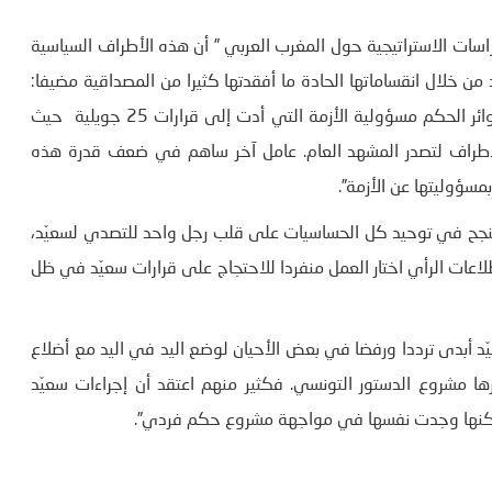
صر رئيس مركز الدراسات الاستراتيجية حول المغرب العربي ” أن هذه الأطراف السياسية
ن خلال انقساماتها الحادة ما أفقدتها كثيرا من المصداقية مضيفا:
“جزء من الرأي العام التونسي يحمّل الأحزاب التي كانت في دوائر الحكم مسؤولية الأزمة التي أدت إلى قرارات 25 جويلية حيث
أطراف لتصدر المشهد العام. عامل آخر ساهم في ضعف قدرة هذه
مسؤوليتها عن الأزمة”.
نجح في توحيد كل الحساسيات على قلب رجل واحد للتصدي لسعيّد،
اعات الرأي اختار العمل منفردا للاحتجاج على قرارات سعيّد في ظل
ّد أبدى ترددا ورفضا في بعض الأحيان لوضع اليد في اليد مع أضلاع
 وآخرها مشروع الدستور التونسي. فكثير منهم اعتقد أن إجراءات سعيّد
لكنها وجدت نفسها في مواجهة مشروع حكم فردي”.