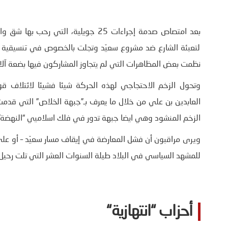
بعد امتصاص صدمة إجراءات 25 جويلية،
لتعبئة الشارع ضد مشروع سعيّد وتجلت بالخصوص في تنسيقية “
نظمت بعض المظاهرات التي لم يتجاوز المشاركون فيها بضعة آل
وتحول الزخم الاحتجاجي لهذه الحركة شيئا فشيئا لائتلاف 
العابدين بن علي من خلال ما يعرف بـ”جبهة الخلاص” التي قدمت
الزخم المنشود وهي ايضا جبهة تدور في فلك اسلاميي “النهضة”
ويرى مراقبون أن فشل المعارضة في إيقاف مسار سعيّد – أو على ا
للمشهد السياسي في البلاد طيلة السنوات العشر التي تلت رحيل
أحزاب “انتهازية
“