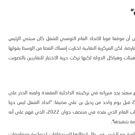
“
ون أن موقفا قويا للاتحاد العام التونسي للشغل كان سيثني الرئيس
رضة. لكن المركزية النقابية اختارت إمساك العصا من الوسط بقولها
ئات وهياكل الدولة لكنها تركت حرية الاختيار للنقابيين بالتصويت
 سعيّد يجد مبرراته في تركيبته الداخلية المقعدة ولعبه الحذر على
التوازنات تماما مثل ما كان عليه الوضع في 13 جانفي 2011 قبل يوم واحد من رحيل بن علي مضيفا: “اتحاد الشغل ليس حزبا
سياسيا وتاريخه مليء بمثل هذه المواقف الرمادية وحتى الإضراب العام الذي نفذه في منتصف جوان 2022، الذي فهم على أنه
 بتنفيذها”.
اوية مع الرئيس في ظل انتظارها لاستحقاقات اجتماعية ومفاوضات