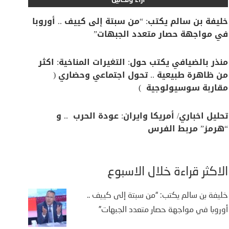
آراء وتحاليل
خليفة بن سالم يكتب: “من سبتة إلى كييف .. أوروبا
في مواجهة حصار متعدد الجبهات”
منذر بالضيافي يكتب حول: التغيرات المناخية: اكثر
من ظاهرة طبيعية .. تحول اجتماعي وحضاري (
مقاربة سوسيولوجية )
تحليل اخباري/ أمريكا وايران: عودة الحرب .. و
“هرمز” مربط الفرس
الأكثر قراءة خلال الأسبوع
خليفة بن سالم يكتب: “من سبتة إلى كييف ..
أوروبا في مواجهة حصار متعدد الجبهات”