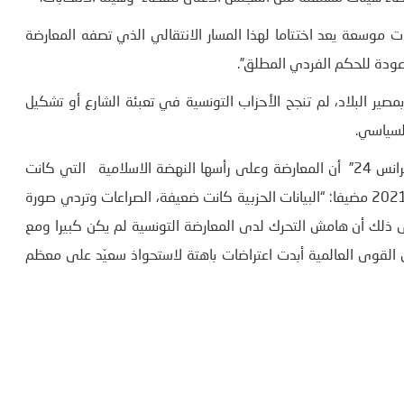
 موسعة يعد اختتاما لهذا المسار الانتقالي الذي تصفه المعارضة
صير البلاد، لم تنجح الأحزاب التونسية في تعبئة الشارع أو تشكيل
لسياسي.
لاسلامية
التي كانت
في الحكم تأخرت في الرد على قرارات سعيّد في 25 جويلية 2021 مضيفا: “البيانات الحزبية كانت ضعيفة، الصراعات وتردي صورة
لى ذلك أن هامش التحرك لدى المعارضة التونسية لم يكن كبيرا ومع
القوى العالمية أبدت اعتراضات باهتة لاستحواذ سعيّد على معظم