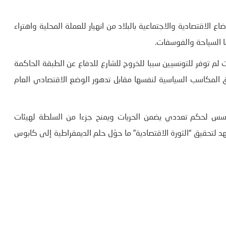
ع الاقتصادية والاجتماعية بالبلاد من انهيار للعملة المحلية واهتراء
 السياحة والفوسفات.
م توفر للتونسيين سببا للخروج للشارع للدفاع عن الطبقة الحاكمة
ق المكاسب السياسية لنفسها مقابل تدهور الوضع الاقتصادي العام
حها في التوافق على دستور 2014 الذي يؤسس لحكم تعددي يضمن الحريات ويمنح جزءا من السلطة لهيئات
د لتحقيق “الثورة الاقتصادية” ما حوّل حلم الديمقراطية إلى كابوس