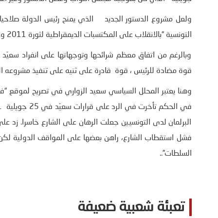
ولعل مشروع الدستور الجديد
الذي يمنح رئيس الدولة صلاحيات
التونسية “بالانقلاب على المكتسبات الديمقراطية لثورة 2011 وعودة للحكم الفردي المطلق”.
وبالرغم من اتفاق معظم شرائحها وتوجهاتها على انفراد سعيّد بم
قوة مضادة للرئيس ، قوة قادرة على ثنيه على تنفيذ مشروعه ا
وهنا يعتبر المحلل السياسي سعيد الزواري في تصريح لموقع “فرانس 24” أن المعارضة وعلى رأسها النهضة ا
البرلمان لدى التونسيين جعلت الرهان على الشارع خاسرا. زد ع
فشل استقطاب الشارع، راهن بعضها على المواقف الدولية لكن 
السلطات”..
تعبئة شعبية ضعيفة