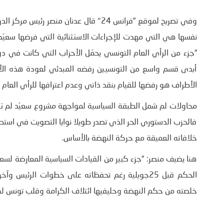
وفي تصريح لموقع “فرانس 24″ قال عدنان من
نفسها هي التي مهدت للإجراءات الاستثنائية التي فرضها سعيّد م
أبدى قسم واسع من التونسيين رفضه المبدئي لعودة هذه ال
الأطراف هو رفضها للقيام بنقد ذاتي وعدم اعترافها للرأي العام ب
محاولات لم شمل الطبقة السياسية لمواجهة مشروع سعيّد لم ت
فالحزب الدستوري الحر الذي تصدر طويلا نوايا التصويت في استطل
خلافاته العميقة مع حركة النهضة بالأساس.
هنا يضيف منصر: “جزء كبير من القيادات السياسية المعارضة لسعي
الحكم قبل 25جويلية رغم تحفظاته على خطوات الرئيس
خلصته من حكم النهضة وحليفيها ائتلاف الكرامة وقلب تونس 