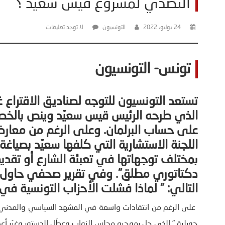
التصدي لمشروع قيس سعيّد ؟
24 يوليو، 2022
التونسيون
لا توجد تعليقات
تونس- الت
الذي طرحه الرئيس قيس سعيّد وينص بالخ
على حساب البرلمان. وعلى الرغم من معار
اللجنة الاستشارية التي كلفها سعيّد بصياغة
بمختلف توجهاتها في تعبئة الشارع أو تقديم
التالي: ”
لماذا فشلت الأحزاب التونسية في
جويلية ” الذي حل بموجبه مجلس النواب وعطّل الدستور وغيّر أع