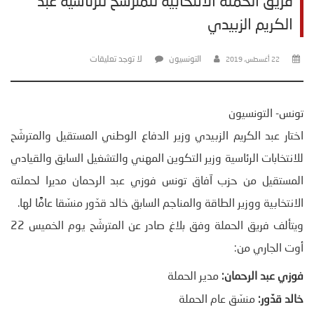
فريق الحملة الانتخابية للمترشّح للرئاسية عبد
الكريم الزبيدي
التونسيون
لا توجد تعليقات
22 أغسطس، 2019
تونس- التونسيون
اختار عبد الكريم الزبيدي وزير الدفاع الوطني المستقيل والمترشّح
للانتخابات الرئاسية وزير التكوين المهني والتشغيل السابق والقيادي
المستقيل من حزب آفاق تونس فوزي عبد الرحمان مديرا لحملته
الانتخابية ووزير الطاقة والمناجم السابق خالد قدّور منسّقا عامًّا لها.
ويتألف فريق الحملة وفق بلاغ صادر عن المترشّح يوم الخميس 22
أوت الجاري من:
فوزي عبد الرحمان:
مدير الحملة
خالد قدّور:
منسّق عام الحملة