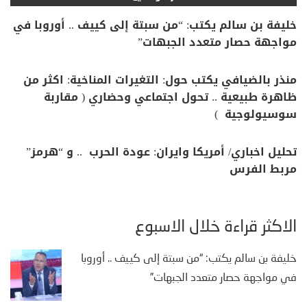
خليفة بن سالم يكتب: “من سبتة إلى كييف .. أوروبا في
مواجهة حصار متعدد الجبهات”
منذر بالضيافي يكتب حول: التغيرات المناخية: اكثر من
ظاهرة طبيعية .. تحول اجتماعي وحضاري ( مقاربة
سوسيولوجية )
تحليل اخباري/ أمريكا وايران: عودة الحرب .. و “هرمز”
مربط الفرس
الأكثر قراءة خلال الأسبوع
خليفة بن سالم يكتب: “من سبتة إلى كييف .. أوروبا
في مواجهة حصار متعدد الجبهات”