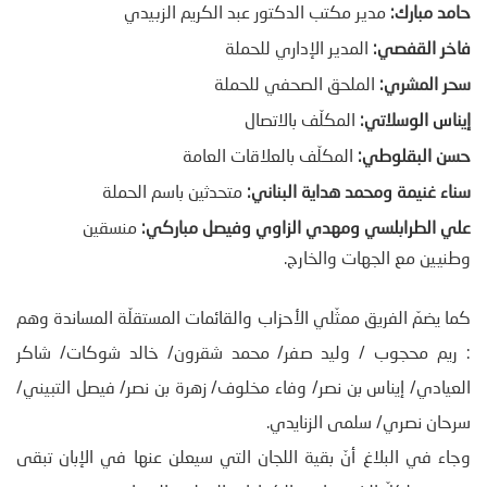
حامد مبارك:
مدير مكتب الدكتور عبد الكريم الزبيدي
فاخر القفصي:
المدير الإداري للحملة
سحر المشري:
الملحق الصحفي للحملة
إيناس الوسلاتي:
المكلّف بالاتصال
حسن البقلوطي:
المكلّف بالعلاقات العامة
سناء غنيمة ومحمد هداية البناني:
متحدثين باسم الحملة
علي الطرابلسي ومهدي الزاوي وفيصل مباركي:
منسقين
وطنيين مع الجهات والخارج.
كما يضمّ الفريق ممثّلي الأحزاب والقائمات المستقلّة المساندة وهم
: ريم محجوب / وليد صفر/ محمد شقرون/ خالد شوكات/ شاكر
العيادي/ إيناس بن نصر/ وفاء مخلوف/ زهرة بن نصر/ فيصل التبيني/
سرحان نصري/ سلمى الزنايدي.
وجاء في البلاغ أنّ بقية اللجان التي سيعلن عنها في الإبان تبقى