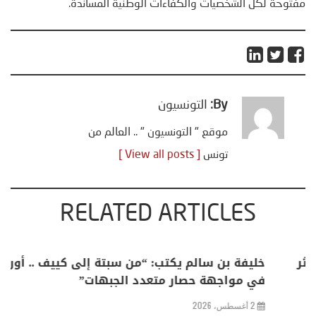
مفتوحة لكلّ الشخصيات والكفاءات الوطنية المساندة.
By:
التونسيون
موقع " التونسيون " .. العالم من
تونس
[ View all posts ]
RELATED ARTICLES
منذر بالضيافي يكتب حول: التغيرات المناخية: اكثر
من ظاهرة طبيعية .. تحول اجتماعي وحضاري (
مقاربة سوسيولوجية )