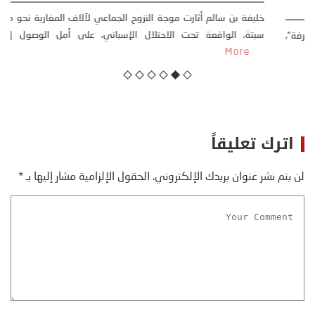
23 يوليو، 2026
كتب: منذر بالضيافي بدأت قصتي مع التغييرات المناخية ” المتطرفة”،
منذ نهاية ثمانينات القرن الماضي، حين أطردنا ...
More
اترك تعليقاً
لن يتم نشر عنوان بريدك الإلكتروني.
الحقول الإلزامية مشار إليها بـ
*