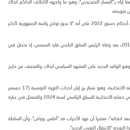
ا إياه بـ”المسار التصحيحي”، وهو ما واجهه الائتلاف الحاكم آنذاك
ى تقويضه.
وسيقود الرئيس سعيد البلاد لعهدة ثانية (2024-2029). وتنص أحكام دستور 2022 على أنه “لا يجوز توليّ رئاسة الجمهوريّة لأكثر
وكان سعيد فاز في الانتخابات الرئاسية السابقة لأوانها لسنة 2019، بعد وفاة الرئيس السابق الباجي قايد السبسي، إذ تحصل في
وهو الوافد الجديد على المشهد السياسي آنذاك، والمصنف من خارج
واختار سعيد في تلك الانتخابات عبارة “الشعب يريد” شعارا لحملته الانتخابية، وهو شعار برز إبان أحداث الثورة التونسية (17 ديسمبر
2010- 14 جانفي 2011)، وهو تقريبا ذات الشعار الذي رفعه في حملته الانتخابية للسباق الرئاسي لسنة 2024 والمتمثل في عبارة
انتخابه”، معتبرا أن عهد الأحزاب قد “أفلس وولى”، وأن السلطة
لتوجه “الانتقال الثوري الجديد”.