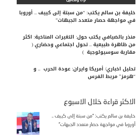
آراء وتحاليل
خليفة بن سالم يكتب: “من سبتة إلى كييف .. أوروبا
في مواجهة حصار متعدد الجبهات”
منذر بالضيافي يكتب حول: التغيرات المناخية: اكثر
من ظاهرة طبيعية .. تحول اجتماعي وحضاري (
مقاربة سوسيولوجية )
تحليل اخباري/ أمريكا وايران: عودة الحرب .. و
“هرمز” مربط الفرس
الأكثر قراءة خلال الأسبوع
خليفة بن سالم يكتب: “من سبتة إلى كييف ..
أوروبا في مواجهة حصار متعدد الجبهات”