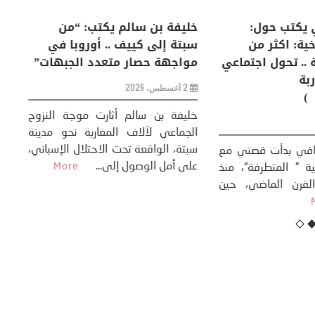
لكبرى .. كيف
منذر بالضيافي يكتب حول:
خل
إنسان والعالم؟
التغيرات المناخية: اكثر من
سب
ظاهرة طبيعية .. تحول اجتماعي
مو
وحضاري ( مقاربة
سوسيولوجية )
ضيافي ** المنعطف
تحول السوسيولوجي،
خل
23 يوليو، 2026
 القوة عالميًا، **
ال
تاريخ...
More
سب
كتب: منذر بالضيافي بدأت قصتي مع
عل
التغييرات المناخية ” المتطرفة”، منذ
نهاية ثمانينات القرن الماضي، حين
أطردنا ...
More