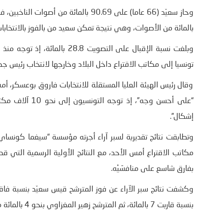
بالمائة من الأصوات، وهي نتيجة تمكن سعيد من بالفوز بالانتخابات 
تونسيا إلى مكاتب الاقتراع داخل البلاد وخارجها لانتخاب رئيس جديد لهم لل
وقال رئيس الهيئة العليا المستقلة للانتخابات فاروق بوعسكر، أم
إشكال”.
وتطابقت نتائج تقديرية لسبر آراء أجرته مؤسسة “سيغما كونساي
مكاتب الاقتراع أمس الأحد، مع النتائج الأولية الرسمية التي قدم
بفارق شاسع على منافسَيْه.
بنسبة قاربت 7 بالمائة، ثم المترشح زهير المغزاوي بنحو 4 بالمائة من الأصوات.