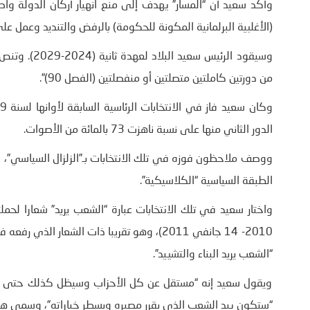
وأكد سعيد أن “المسار” يهدف إلى منع انهيار أركان الدولة واصف
(الأغلبية البرلمانية المكونة للحكومة) بالرفض والتنديد وعمل عل
من دورتين كاملتين متصلتين أو منفصلتين (الفصل 90)”.
الدور الثاني منها على نسبة ناهزت 73 بالمائة من الأصوات.
ووصف ملاحظون فوزه في تلك الانتخابات بـ”الزلزال السياسي”، 
الطبقة السياسية “الكلاسيكية”.
“الشعب يريد البناء والتشييد”.
ويقول سعيد إنه “مستقل عن كل الأحزاب وسيظل كذلك حتى بعد 
“ستكون بيد الشعب الذي يقرر مصيره ويسطر خياراته”، وسمى هذا ا