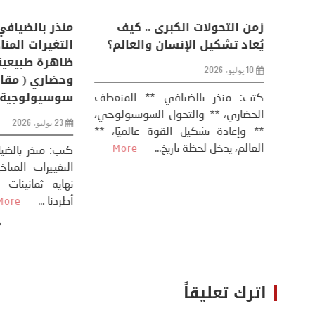
اعات
تحليل اخباري/ أمريكا وايران:
زمن التحولات ا
من
عودة الحرب .. و “هرمز” مربط
يُعاد تشكيل ال
الفرس
10 يوليو، 2026
8 يوليو، 2026
كتب: منذر بال
الحضاري، ** وال
عيد،
تحليل – منذر بالضيافي عاد الرئيس
** وإعادة تشكيل
طلسي
الأمريكي دونالد ترامب إلى قصف
العالم، يدخل لحظة 
أسره،
ايران، وذلك ردا على ما اعتبره الرئيس
دونالد ترامب، ...
More
اترك تعليقاً