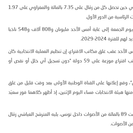
وحاز سعيّد (66 عاما) على 90.69 بالمائة من أصوات الناخبين، في حين تحصل كل من زمّال على 7.35 بالمائة والمغزاوي على 1.97
الرئاسية من الدور الأول.
وبلغت نسبة الإقبال على التصويت 28.8 بالمائة، إذ توجه منذ يوم الجمعة إلى غاية أمس الأحد مليونان و808 آلاف و548 ناخبا
فترة 2024-2029.
س الأحد عقب غلق مكاتب الاقتراع، إن تنظيم العملية الانتخابية كان
“على أحسن وجه”، إذ توجه التونسيون إلى نحو 10 آلاف مكتب اقتراع موزعة على 59 دولة “دون تسجيل أي خلل أو نقص أو
”، وقع إعلانها على القناة الوطنية الأولى بعد وقت قليل من غلق
تها هيئة الانتخابات مساء اليوم الإثنين، إذ أظهر كلاهما فوز سعيّد
وكشفت نتائج سبر الآراء عن فوز المترشح قيس سعيّد بنسبة فاقت 89 بالمائة من الأصوات داخل تونس، يليه المترشح العياشي زمّال