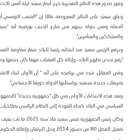
وفور صدور هذه النتائج التقديرية خرج أنصار سعيّد ليلة أمس للاح
وعلق سعيّد على النتائج المعروضة، قائلا إن “الشعب التونسي أظ
الحملة وفي جولة بينهم في شارع الحبيب بورقيبة أنه “سيع
والمشككين والمتآمرين”.
ويرفع الرئيس سعيد منذ انتخابه رئيسا للبلاد شعار مقاومة الفساد
“رفع تحدي تطهير البلاد، وإزالة كل العقبات مهما كان حجمها وم
وفي المقابل، شدد في برنامجه على أنّه ” آن الأوان لبناء الا
تشريعات جديدة تستعيد بواسطتها الدولة دورها الاجتماعي”.
السياسي في البلاد باتجاه العودة إلى النظام الرئاسي بصلاحيات و
تفعيل الفصل 80 من دستور 2014 وحل البرلمان وإقالة الحكومة ووضع دستور جديد.