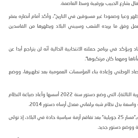
تفال بشارع الحبيب بورقيبة وسط العاصمة.
هر وعيا وصمودا غير مسبوقين في التاريخ”، وأكد أمام أنصاره بمقر
مل وفق ما يريده الشعب وسيبني البلاد ويطهرها من الفاسدين
 ويؤكد في برنامج حملته الانتخابية الحالية أنّه لن يتراجع أبدا عن
أتاها ومهما كان مرتكبوها”.
قتصاد الوطني وإعادة بناء المؤسسات العمومية بعد تطهيرها، ووضع
وتعد هذه الانتخابات الأولى في ظل “جمهورية جديدة” (الجمهورية الثالثة)، التي وضع دستور سنة 2022 أسسها وأعاد صياغة النظام
اسعة بدل نظام شبه برلماني معدل أرساه دستور 2014.
وكان رئيس الجمهورية قيس سعيد قاد سنة 2021 ما بات يعرف بـ”مسار 25 جويلية” بعد تفاقم أزمة سياسية حادة في البلاد، إذ تولى