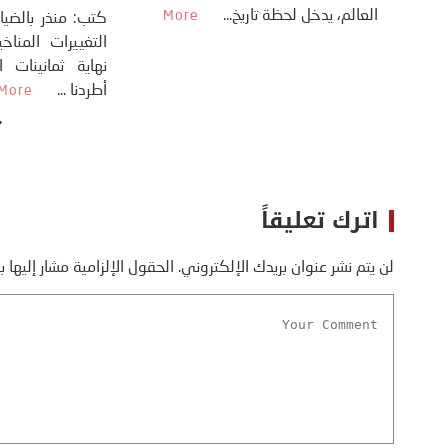
العالم، يدخل لحظة 
أسره،
ايران، وذلك ردا على ما اعتبره الرئيس
دونالد ترامب، ...
More
اترك تعليقاً
لن يتم نشر عنوان بريدك الإلكتروني.
الحقول الإلزامية مشار إليها ب