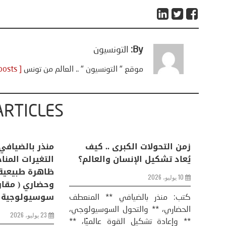
By:
التونسيون
موقع " التونسيون " .. العالم من تونس
[ View all posts ]
ARTICLES
اعات
تحليل اخباري/ أمريكا وايران:
زمن التحولات ا
من
عودة الحرب .. و “هرمز” مربط
يُعاد تشكيل ال
الفرس
10 يوليو، 2026
8 يوليو، 2026
كتب: منذر بال
الحضاري، ** وال
عيد،
تحليل – منذر بالضيافي عاد الرئيس
** وإعادة تشكيل
طلسي
الأمريكي دونالد ترامب إلى قصف