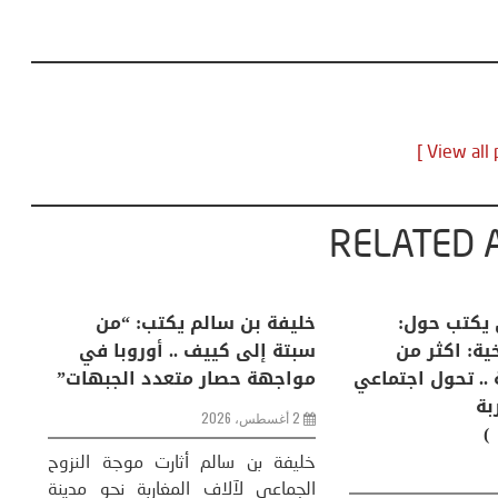
RELATED 
لكبرى .. كيف
منذر بالضيافي يكتب حول:
خل
إنسان والعالم؟
التغيرات المناخية: اكثر من
سب
ظاهرة طبيعية .. تحول اجتماعي
مو
وحضاري ( مقاربة
سوسيولوجية )
ضيافي ** المنعطف
تحول السوسيولوجي،
خل
23 يوليو، 2026
 القوة عالميًا، **
ال