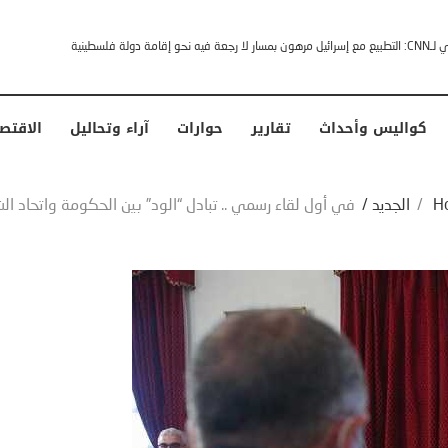
خشى ترامب” .. ردا على انتقادات وجهها له الرئيس الأمريكي
كواليس وأحداث
تقارير
حوارات
آراء وتحاليل
الاقتص
H
/
الجديد
/
في أول لقاء رسمي .. تبادل “الود” بين الحكومة واتحاد ال