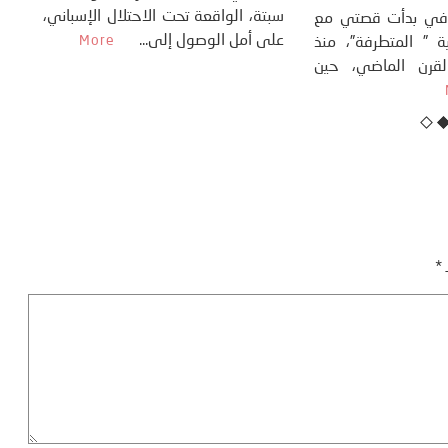
تاريخ...
More
سب
كتب: منذر بالضيافي بدأت قصتي مع
عل
التغييرات المناخية ” المتطرفة”، منذ
نهاية ثمانينات القرن الماضي، حين
أطردنا ...
More
ـ
*