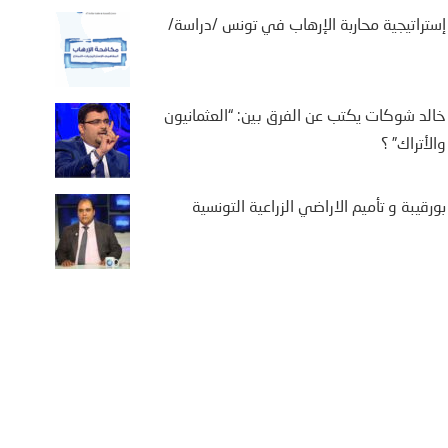
إستراتيجية محاربة الإرهاب في تونس /دراسة/
خالد شوكات يكتب عن الفرق بين: “العثمانيون
والأتراك” ؟
بورقيبة و تأميم الاراضي الزراعية التونسية
يفة بن سالم يكتب: “من
تة إلى كييف .. أوروبا في
اجهة حصار متعدد الجبهات”
2 أغسطس، 2026
يفة بن سالم أثارت موجة النزوح
جماعي لآلاف المغاربة نحو مدينة