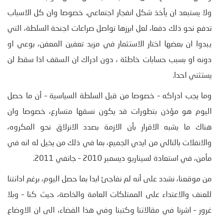
ولا يستبعد ان يأخذ شكل انفجار اجتماعي. خصوصا وان كل الاسباب
تدفع نحو ذلك دفعا، لعل ابرزها تواصل صراعات اجنحة السلطة، التي
يبدوا ان بعضها اختار الاستثمار في مزيد تعفين المعفن، بوعي او
دونه او بسبب حسابات خاطئة ، دون ادراك ان السقف اذا سقط لن
يستثني احدا.
وما يجب ادراكه – خصوصا من قبل السلطة السياسية – أن ما حصل
اليوم هو مؤذن بتطورات قد يكون نسقها متسارع، خصوصا وان
هناك ما يشبه الاقرار بأن الازمة بصدد الانزلاق نحو المكروه،
والانفلات بالتالي من ايدي الجميع، بما في ذلك من يخيل له انه في
مأمن، في استعادة لسيناريو ديسمبر 2010 – جانفي 2011.
من موقعنا، نشدد على أنه لم نفاجئ ابدا بما حصل اليوم، برغم ادانتنا
للعنف والاعتداء على الممتلكات العامة والخاصة، حيث كنا – وبلا
غرور – اشرنا في مقالاتنا وكتبنا وفي هذا الفضاء، الى ان الاوضاع