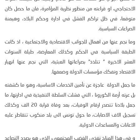
الاحتجاجي، او قراءته من منظور نظرية المؤامرة، فان ما حصل كان
متوقعا، في ظل تراكم الفشل في ادارة وحكم البلاد، وهيمنة
الصراعات السياسية.
وما نجم عنها من اهمال للجوانب الاقتصادية والاجتماعية ، اذ كانت
الطبقة السياسية في الحكم وكذلك المعارضة، طيلة السنوات
العشر الاخيرة ” تتلذذ” بصراعاتها العبثية، التي نجم عنها انهيار
الاقتصاد وتفكك مؤسسات الدولة وضعفها.
ما جعل الدولة عاجزة عن تأمين الخدمات الاساسية، وهو ما كشفته
بل عرته أزمة الكورونا ، التي فشلت السلطة التنفيذية في ادارتها، ما
جعل بلادنا تتصدر ارقام الوفيات، بعد وفاة قرابة 20 الف وكذلك
تسجيل الاف الاصابات، ما حول تونس الى بلد منكوب تتقاطر عليه
الاعانات والمساعدات الدولية.
و في هذا المناخ تغذى الغضب المجتمعي، الذي هو بصدد التصاعد