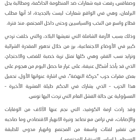
وصفاقس، رفعت فيه شعارات ضد المنظومة الحاكمة، ومطالبة بحل
البرلمان، وهي في الواقع شعارات ليست بالجديدة، اذ أنها مطلب
قطاع واسع من النخب والسياسيين وحتى داخل المجتمع، منذ فترة.
وذلك بسبب الأزمة الشاملة التي تعيشها البلاد، والتي خلفت تردي
كبير في الأوضاع الاجتماعية، برز من خلال تدهور المقدرة الشرائية
وتزايد نسب الفقر، وهي كلها تمثل تربة خصبة للغضب والاحتجاج،
الذي قد يأخذ أشكال عنيفة، على غرار ما حصل اليوم من هجوم على
بعض مقرات حزب “حركة النهضة”، في اشارة عنوانها الأول، تحميل
هذا الحزب – الذي يشارك في الحكم طيلة العشرية الأخيرة –
المسؤولية عن حالة الفشل العام التي تردت اليها تونس.
وقد زادت ازمة الكوفيد، التي نجم عنها الآلاف من الوفايات
والإصابات، في تزامن مع تصاعد وتيرة الانهيار الاقتصادي وما صاحبه
من تفقير لفئات واسعة من المجتمع وانهيار مدوى للطبقة
الوسطى ( اساس الاستقرار المجتمعي).