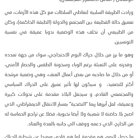
وزادت الطريقة السلبية لتعاطي السلطات مع كل هذه الأزمات، في
تعميق حالة القطيعة بين المجتمع والدولة (الطبقة الحاكمة)، وكان
من الطبيعي أن تخلف هذه الوضعية ندوبا عميقة في نفسية
التونسيين.
وهو ما برز من خلال حراك اليوم الاحتجاجي، سواء من جهة تمدده
وقدرته على التعبئة برغم الوباء وسخونة الطقس والحصار الأمني،
أو من خلال ما صاحبه من بعض أعمال العنف، وهي وضعية مرشحة
أكثر للتصعيد، و سيكون لها تأثير عميق على الحراك السياسي
والمجتمعي القادم، و سيجعل البلاد مقدمة على تحولات كبيرة
وعميقة، لعل أبرزها ربما “التضحية” بمسار الانتقال الديمقراطي، الذي
اصبح بلا حاضنة لا شعبية ولا أيضا نخبوية، فضلا عن تراجع الحماسة له
من الخارج، الذي دعمه ووقف الى جانبه بالعدة والعتاد.
ما حصل اليوم، هو مقدمة لما هو قادم، وبعيدا عن شيطنة الحراك