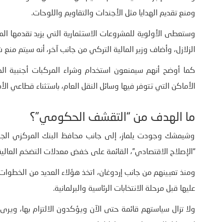
ومنع تقديم الهدايا مثل الأجندات والتقاويم واللوحات.
الزلازل، وأضاف وزير المالية التركي من جانب آخر، أنه سيتم منع شراء أ
كما أوضح أنهم سيمنعون استخدام وشراء المركبات أجنبية الص
الأماكن التي تتوفر فيها وسائل النقل العام، باستثناء قطاعي الأ
ما الهدف من “التقشف الحكومي”؟
وشيمشك وجودت يلماز، إلى جانب محافظ البنك المركزي الجدي
“الإصلاح الاقتصادي”، القائمة على خفض معدلات التضخم العالية
ومنذ تعيينهم من جانب إردوغان، اتخذ هؤلاء العديد من الخطوات
عليها قبل مرحلة الانتخابات الرئاسية والبرلمانية.
ولا تزال سياستهم قائمة حتى الآن ويؤكدون الالتزام بها، ويرى ب