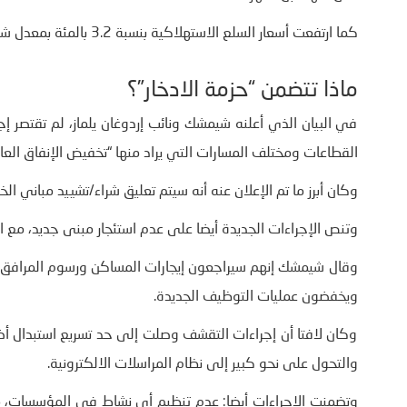
كما ارتفعت أسعار السلع الاستهلاكية بنسبة 3.2 بالمئة بمعدل شهري، على ما أظهرته بيانات “معهد الإحصاء”.
ماذا تتضمن “حزمة الادخار”؟
في البيان الذي أعلنه شيمشك ونائب إردوغان يلماز، لم تقتصر
القطاعات ومختلف المسارات التي يراد منها “تخفيض الإنفاق العام
وكان أبرز ما تم الإعلان عنه أنه سيتم تعليق شراء/تشييد مباني الخدمات الجديدة لمدة 3 سنوات، باست
وتنص الإجراءات الجديدة أيضا على عدم استئجار مبنى جديد، مع الا
وقال شيمشك إنهم سيراجعون إيجارات المساكن ورسوم المرافق الا
ويخفضون عمليات التوظيف الجديدة.
وكان لافتا أن إجراءات التقشف وصلت إلى حد تسريع استبدال أضو
والتحول على نحو كبير إلى نظام المراسلات الالكترونية.
وتضمنت الإجراءات أيضا: عدم تنظيم أي نشاط في المؤسسات، من 