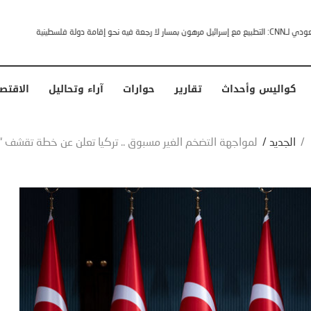
خشى ترامب” .. ردا على انتقادات وجهها له الرئيس الأمريكي
كواليس وأحداث
تقارير
حوارات
آراء وتحاليل
الاقتص
/
الجديد
/
لمواجهة التضخم الغير مسبوق .. تركيا تعلن عن خطة تقشف 