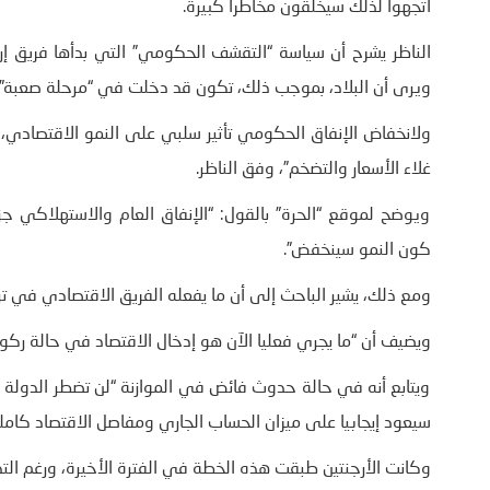
اتجهوا لذلك سيخلقون مخاطرا كبيرة.
الناظر يشرح أن سياسة “التقشف الحكومي” التي بدأها فريق إر
ويرى أن البلاد، بموجب ذلك، تكون قد دخلت في “مرحلة صعبة”.
ولانخفاض الإنفاق الحكومي تأثير سلبي على النمو الاقتصادي،
غلاء الأسعار والتضخم”، وفق الناظر.
ويوضح لموقع “الحرة” بالقول: “الإنفاق العام والاستهلاكي جز
كون النمو سينخفض”.
ومع ذلك، يشير الباحث إلى أن ما يفعله الفريق الاقتصادي في تركي
ويضيف أن “ما يجري فعليا الآن هو إدخال الاقتصاد في حالة ركو
ويتابع أنه في حالة حدوث فائض في الموازنة “لن تضطر الدولة
سيعود إيجابيا على ميزان الحساب الجاري ومفاصل الاقتصاد كاملة
وكانت الأرجنتين طبقت هذه الخطة في الفترة الأخيرة، ورغم التد