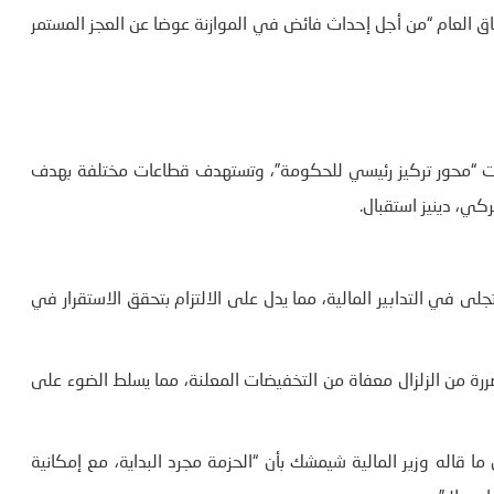
فاق العام “من أجل إحداث فائض في الموازنة عوضا عن العجز المستمر
“الادخار” الجديدة التي أعلنها شيمشك لمدة 3 سنوات “محور تركيز رئيسي للحكومة”، وتستهدف قطاعات مختلفة بهدف
ي، دينيز استقبال.
لى في التدابير المالية، مما يدل على الالتزام بتحقق الاستقرار في
ضررة من الزلزال معفاة من التخفيضات المعلنة، مما يسلط الضوء على
ى ما قاله وزير المالية شيمشك بأن “الحزمة مجرد البداية، مع إمكانية