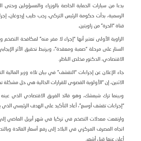
بدءا من سيارات الحماية الخاصة بالوزراء والمسؤولين وحتى الهد
الرسمية، بدأت حكومة الرئيس التركي، رجب طيب إردوغان، إجراء
قناة “الحرة” من زاويتين.
الزاوية الأولى تعتبر أنها “إجراء لا مفر منه” لمكافحة التضخم و
الستار على مرحلة “صعبة ومعقدة”، ويرتبط تحقيق الأثر الإيجابي
الاقتصادي، الدكتور مخلص الناظر.
جاء الإعلان عن إجراءات “التقشف” في بيان تلاه وزير المالية 
الاثنين، إن “الأولوية القصوى للقرارات الحالية هي حل مشكلة ت
وبينما ترك شيمشك، وهو قائد الفريق الاقتصادي الذي عينه إرد
“إجراءات تقشف أوسع”، أعاد التأكيد على الهدف الرئيسي الذي ي
أعلن عنها قبل أشهر.