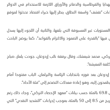
ايا والقرطاسية والدفاتر والأوراق اللازمة للاستخدام في الدوائر
ات “تقشف” واسعة النطاق، ينظر إليها خبراء اقتصاد تحدثوا لموقع
المستويات غير المسبوقة التي بلغها، والثانية أن اللجوء إليها يسدل
 فيها “بالقدرة على الصمود والالتزام بالقواعد”، كما يوضح الباحث
التركي، محمد شيمشك، وقال برفقة نائب إردوغان، جودت يلماز، صباح
كلفة المعيشة”.
وغان بعد فوزه بانتخابات الرئاسة والبرلمان، الباب مفتوحا أمام
طمحون إليه، وهو إعادة معدلات التضخم إلى “فئة الآحاد”.
وارتفعت معدلات التضخم في تركيا في شهر أبريل الماضي إلى 69.8 بالمئة حسب بيانات “معهد الإحصاء التركي”، وجاء ذلك رغم
اتجاه المصرف المركزي في البلاد إلى رفع أسعار الفائدة وبالتدريج من 8.5 إلى 50 بالمئة، بموجب إجراءات “التشديد النقدي” التي