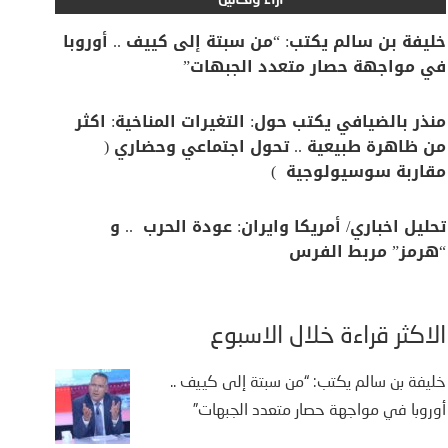
آراء وتحاليل
خليفة بن سالم يكتب: “من سبتة إلى كييف .. أوروبا
في مواجهة حصار متعدد الجبهات”
منذر بالضيافي يكتب حول: التغيرات المناخية: اكثر
من ظاهرة طبيعية .. تحول اجتماعي وحضاري (
مقاربة سوسيولوجية )
تحليل اخباري/ أمريكا وايران: عودة الحرب .. و
“هرمز” مربط الفرس
الأكثر قراءة خلال الأسبوع
خليفة بن سالم يكتب: “من سبتة إلى كييف ..
أوروبا في مواجهة حصار متعدد الجبهات”