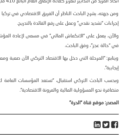
اتخاذ المزيد من التدابير لتعزيز كفاءة الإنفاق العام البالغ 410 مليار دولار”.
ومن جهته، يشرح الباحث الناظر أن الفريق الاقتصادي في تركيا ي
إجراءات “تشديد نقدي” وعمل على رفع الفائدة بالتدريج.
والآن، يعمل على “الانكماش المالي” في مسعى لإعادة المؤش
في “حالة عجز”، وفق الباحث.
ويتابع: “المرحلة التي دخل بها الاقتصاد التركي الآن صعبة 
إيجابية”.
وبحسب الباحث التركي استقبال، “تستعد المؤسسات العامة لتع
متضافرة نحو المسؤولية المالية والمرونة الاقتصادية”.
المصدر: موقع قناة “الحرة”