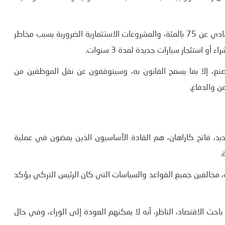
وستعطى الأولوية للمشروعات الاستثمارية التي يزيد تقدمها المادي عن 75 بالمئة، والمشروعات الاستثمارية الضرورية بسبب مخاطر
و استئجار سيارات جديدة لمدة 3 سنوات.
نع، إلا بما يسمح القانون به، وسيتوقفون عن نقل الموظفين من
من والدفاع.
د، فاتح كاراهان، هم القادة الأساسيون الذين يمضون في عملية
.
، مخالفين جميع القواعد والسياسات التي كان الرئيس التركي يؤكد
احث الاقتصاد، الناظر، أنه لا يمكنهم العودة إلى الوراء، وفي حال