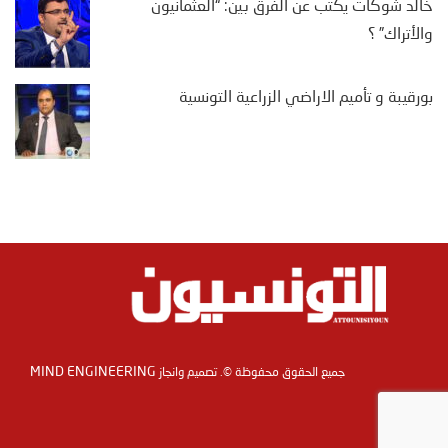
خالد شوكات يكتب عن الفرق بين: “العثمانيون
والأتراك” ؟
بورقيبة و تأميم الاراضي الزراعية التونسية
MIND ENGINEERING
جميع الحقوق محفوظة ©. تصميم وانجاز