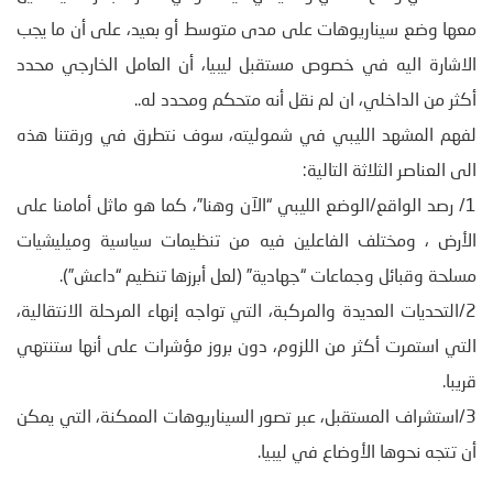
معها وضع سيناريوهات على مدى متوسط أو بعيد، على أن ما يجب
الاشارة اليه في خصوص مستقبل ليبيا، أن العامل الخارجي محدد
أكثر من الداخلي، ان لم نقل أنه متحكم ومحدد له..
لفهم المشهد الليبي في شموليته، سوف نتطرق في ورقتنا هذه
الى العناصر الثلاثة التالية:
1/ رصد الواقع/الوضع الليبي “الآن وهنا”، كما هو ماثل أمامنا على
الأرض ، ومختلف الفاعلين فيه من تنظيمات سياسية وميليشيات
مسلحة وقبائل وجماعات “جهادية” (لعل أبرزها تنظيم “داعش”).
2/التحديات العديدة والمركبة، التي تواجه إنهاء المرحلة الانتقالية،
التي استمرت أكثر من اللزوم، دون بروز مؤشرات على أنها ستنتهي
قريبا.
3/استشراف المستقبل، عبر تصور السيناريوهات الممكنة، التي يمكن
أن تتجه نحوها الأوضاع في ليبيا.