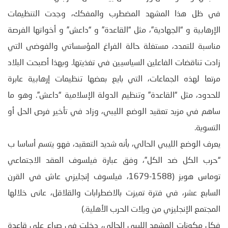
في ظل هذا المشهد المضطرب والمفكك، وجدت التنظيمات
الإرهابية و “الجهادية”، مثل “القاعدة” و “داعش” و أخواتها الفرصة
مناسبة للتمدد، مستغلة حالة الفراغ المؤسساتي والفوضى التي
زادت تناقضات الفاعلين السياسيين في تغذيتها. وبهذا أصبحت البلاد
مرتعا لهذه الجماعات، التي بايع بعضها تنظيمات إرهابية عابرة
للحدود، مثل “القاعدة” وتنظيم الدولة الإسلامية “داعش”. وهو ما
ساهم في مزيد تعقيد الوضع الليبي، وزاد في تأخير فرص الحل أو
التسوية.
يعرف الوضع الليبي الحالي، بأنه شديد التعقيد، فهو يتسم أساسا ب
“حرب الكل ضد الكل”، وفق عبارة فيلسوف العقد الاجتماعي
توماس هوبز (1588-1679، فيلسوف إنجليزي عاش في القرن
السابع عشر، في فترة تميزت بالاضطرابات والقلاقل، عانى خلالها
المجتمع الإنجليزي من ويلات الحرب الأهلية.)
فكل مكونات المشهد الليبي الحالي، دخلت في صراع على قاعدة