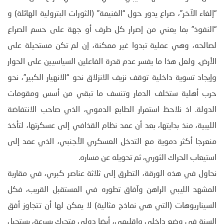
“إلغاء الآخر”، صراع يدور حول “الغنيمة” (الثورات البترولية الهائلة) و
“النفوذ” بما يعني من إصرار كل طرف أو جهة على حسم الصراع
لصالحه، وهي عملية تبدوا غير ممكنة، إن لم تكن مستحيلة على
الأرض. ولعل هذا ما يفسر عدم قدرة الفاعلين السياسيين على الحوار
وإيجاد تسوية داخلية توقف نزيف الانزلاق نحو “الانهيار الكبير”، نحو
حرب أهلية ستخلف الدمار وتنسف ما تبقي من أسس ومقومات
الدولة. اذ نلاحظ استمرار الطابع الدموي، الذي صاحب الانتفاضة
الليبية، منذ بدايتها، بعد أن عمد نظام القذافي إلى عسكرتها، لتأخذ
منعرجا أكثر دموية مع التدخل العسكري الأجنبي، الذي عمد إلى
استيعاب الحراك الثوري، ثم تحويله عن مساره.
نحاول في هذه الورقة، التطرق إلى ثلاثة عناصر كبري، في مقاربة
المشهد الليبي الراهن وآفاق تطوره في المستقبل القريب، فكل
السيناريوهات (التي هي نماذج مثالية) لا يمكن لها أن تتجاوز أفق
السنة في وضع داخلي واقليمي، أيضا دولي متحرك بسرعة، يستحيل