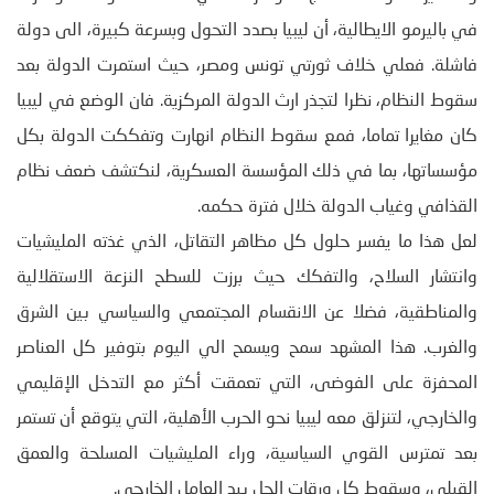
في باليرمو الايطالية، أن ليبيا بصدد التحول وبسرعة كبيرة، الى دولة
فاشلة. فعلي خلاف ثورتي تونس ومصر، حيث استمرت الدولة بعد
سقوط النظام، نظرا لتجذر ارث الدولة المركزية. فان الوضع في ليبيا
كان مغايرا تماما، فمع سقوط النظام انهارت وتفككت الدولة بكل
مؤسساتها، بما في ذلك المؤسسة العسكرية، لنكتشف ضعف نظام
القذافي وغياب الدولة خلال فترة حكمه.
لعل هذا ما يفسر حلول كل مظاهر التقاتل، الذي غذته المليشيات
وانتشار السلاح، والتفكك حيث برزت للسطح النزعة الاستقلالية
والمناطقية، فضلا عن الانقسام المجتمعي والسياسي بين الشرق
والغرب. هذا المشهد سمح ويسمح الي اليوم بتوفير كل العناصر
المحفزة على الفوضى، التي تعمقت أكثر مع التدخل الإقليمي
والخارجي، لتنزلق معه ليبيا نحو الحرب الأهلية، التي يتوقع أن تستمر
بعد تمترس القوي السياسية، وراء المليشيات المسلحة والعمق
القبلي، وسقوط كل ورقات الحل بيد العامل الخارجي.