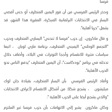
فرنسا
وحذر الرئيس الفرنسي من أن فوز اليمين المتطرف أو حتى أقصى
اليسار في الانتخابات البرلمانية المبكرة، المقررة هذا الشهر، قد
يشعل “حربا أهلية”.‌
و قال ماكرون، إن حزب “فرنسا لا تنحني” اليساري المتطرف وحزب
“التجمع الوطني” اليميني المتطرف، بزعامة ماري لوبان ، اتبعا
سياسات مثيرة للانقسام وأججا التوترات في البلاد، وأضاف خلال
تدخله في برنامج “بودكاست”، أن اليمين المتطرف “يدفع الناس نحو
الحرب الأهلية”.‌
وأفاد الرئيس الفرنسي بأن اليسار المتطرف، بقيادة جان لوك
ميليشون ، يشجع شكلا من أشكال الانقسام لأغراض الانتخابات
“والذي يشجع أيضا على الحرب الأهلية “.‌
وكان ماكرون يشير إلى الاتهامات بأن حزب فرنسا غير الملتزم