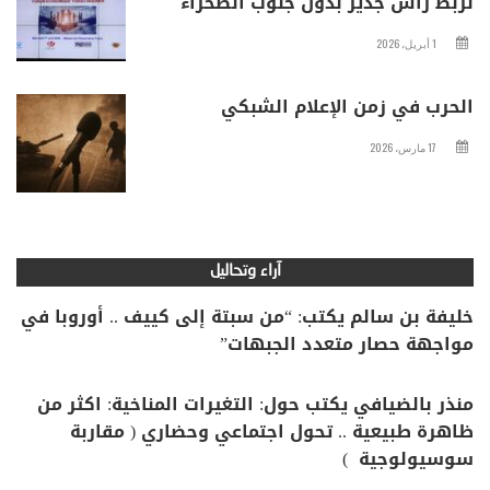
لربط رأس جدير بدول جنوب الصحراء
1 أبريل، 2026
الحرب في زمن الإعلام الشبكي
17 مارس، 2026
آراء وتحاليل
خليفة بن سالم يكتب: “من سبتة إلى كييف .. أوروبا في
مواجهة حصار متعدد الجبهات”
منذر بالضيافي يكتب حول: التغيرات المناخية: اكثر من
ظاهرة طبيعية .. تحول اجتماعي وحضاري ( مقاربة
سوسيولوجية )