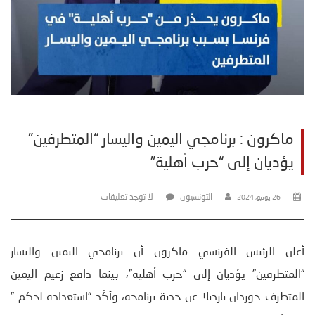
ماكرون : برنامجي اليمين واليسار “المتطرفين”
يؤديان إلى “حرب أهلية”
التونسيون
لا توجد تعليقات
26 يونيو، 2024
أعلن الرئيس الفرنسي ماكرون أن برنامجي اليمين واليسار
“المتطرفين” يؤديان إلى “حرب أهلية”، بينما دافع زعيم اليمين
المتطرف جوردان بارديلا عن جدية برنامجه، وأكّد “استعداده لحكم ”