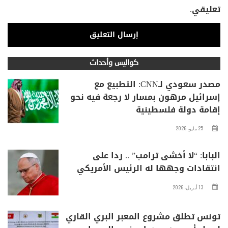
تعليقي.
كواليس وأحداث
مصدر سعودي لـCNN: التطبيع مع
إسرائيل مرهون بمسار لا رجعة فيه نحو
إقامة دولة فلسطينية
25 مايو، 2026
البابا: “لا أخشى ترامب” .. ردا على
انتقادات وجهها له الرئيس الأمريكي
13 أبريل، 2026
تونس تطلق مشروع المعبر البري القاري