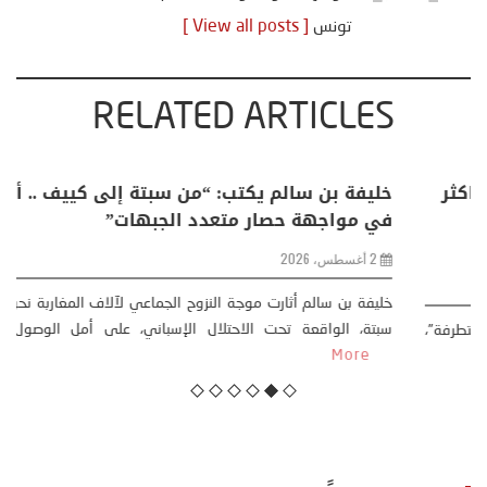
تونس
[ View all posts ]
RELATED ARTICLES
منذر بالضيافي يكتب حول: التغيرات المناخية: اكثر
من ظاهرة طبيعية .. تحول اجتماعي وحضاري (
مقاربة سوسيولوجية )
23 يوليو، 2026
كتب: منذر بالضيافي بدأت قصتي مع التغييرات المناخية ” المتطرفة”،
منذ نهاية ثمانينات القرن الماضي، حين أطردنا ...
More