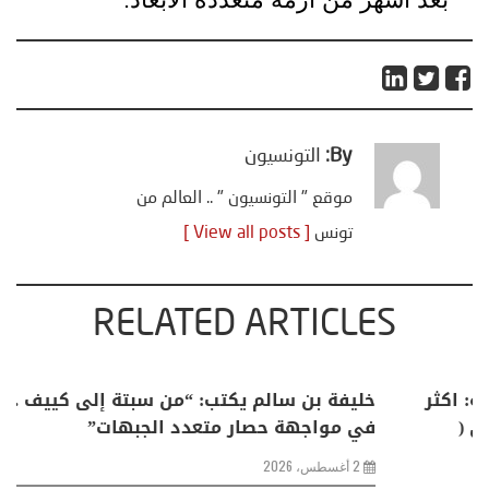
By:
التونسيون
موقع " التونسيون " .. العالم من
تونس
[ View all posts ]
RELATED ARTICLES
منذر بالضيافي يكتب حول: التغيرات المناخية: اكثر
من ظاهرة طبيعية .. تحول اجتماعي وحضاري (
مقاربة سوسيولوجية )