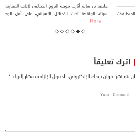
23 يوليو، 2026
كتب: منذر بالضيافي بدأت قصتي مع التغييرات المناخية ” المتطرفة”،
منذ نهاية ثمانينات القرن الماضي، حين أطردنا ...
More
اترك تعليقاً
لن يتم نشر عنوان بريدك الإلكتروني.
الحقول الإلزامية مشار إليها بـ
*