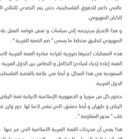
عالمي داعم للحقوق الفلسطينية، حتى يتم التصدي للثنائي الص
للكيان الصهيوني.
و ھذا الانحياز سيترجمه إلى سياسات و تمش قوامه العمل على 
الصهيوني لتطبيق مخطط ما يسمى ” ضم الضفة الغربية ” .
ھذه المعطيات اعتبرھا ضرورية لقراءة مبادرة القمة العربية الاس
القمة إعادة إحياء لمبادئ التكامل و التضامن بين الدول العربية 
السعودية في ھذا المجال، و أيضا في علاقة بالقضية الفلسطين
الدول العربية.
حضور كل من سوريا و الجمھورية الإسلامية الايرانية قمة الرياض 
الرياض و طھران و أيضا دمشق، التي تبقى لاعبا لھا دور وازن 
قلب ” محور المقاومة ” .