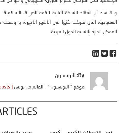
الإسلامية للحل المرحلي للصراع العربي- الصھيوني و ھو حل الدو
و لا شك أن انعقاد النسخة الثانية للقمة العربية- الاسلام
السعودية، التي تحركت كثيرا في الاشھر الاخيرة، و وسعت
الممكن انجازه بالنسبة للدول العربية.
By:
التونسيون
موقع " التونسيون " .. العالم من تونس
[ View all posts ]
ARTICLES
اعات
تحليل اخباري/ أمريكا وايران:
زمن التحولات ا