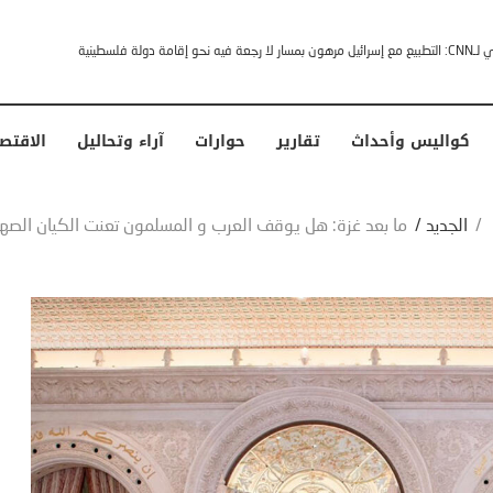
خشى ترامب” .. ردا على انتقادات وجهها له الرئيس الأمريكي
كواليس وأحداث
تقارير
حوارات
آراء وتحاليل
الاقتص
/
الجديد
/
ما بعد غزة: ھل يوقف العرب و المسلمون تعنت الكيان الصه