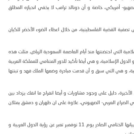
ھيو- أمريكي، خاصة و أن دونالد ترامب لا يخفي انحيازه المطلق
تصفية القضية الفلسطينية، من خلال اعطاء الضوء الأخضر للكيان
لامية التي احتضنتھا منذ أيام العاصمة السعودية الرياض. مثلت هذه
و الدول الإسلامية، و ھي أيضا تأكيد للدور المتنامي للمملكة العربية
ية، و ھي التي سبق و أن قدمت مبادرة وضعھا الملك فھد و تبنتھا
الأخيرة، دليل على وجود مشاورات و أيضا انفراج ما انفك يزداد بين
في الصراع العربي- الصھيوني، علاوة على ان طھران و دمشق يمثلان
ھذا يعني أن مخرجات القمة العربية الاسلامية التي عبر عنھا بيانھا الختامي الصادر يوم 11 نوفمبر تعبر عن رؤية الدول العربية و