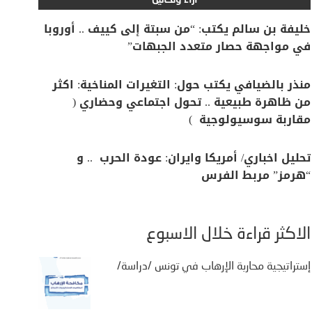
آراء وتحاليل
خليفة بن سالم يكتب: “من سبتة إلى كييف .. أوروبا
في مواجهة حصار متعدد الجبهات”
منذر بالضيافي يكتب حول: التغيرات المناخية: اكثر
من ظاهرة طبيعية .. تحول اجتماعي وحضاري (
مقاربة سوسيولوجية )
تحليل اخباري/ أمريكا وايران: عودة الحرب .. و
“هرمز” مربط الفرس
الأكثر قراءة خلال الأسبوع
إستراتيجية محاربة الإرهاب في تونس /دراسة/