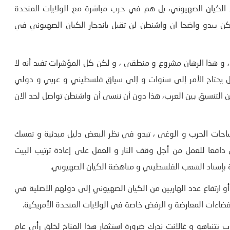
 الكيان الصهيوني، بل ھم في حرب مباشرة مع الولايات المتحدة
ن يبدو واضحا ان واشنطن لن تقبل باندحار الكيان الصهيوني في
 و ھذا الرھان مشروع و منطقي ، و لكن كل المؤشرات تفيد أنه لا
بل يحتاج الأمر إلى سنوات و إلى سياق فلسطيني و عربي و دولي
من التنسيق بين العرب، ھذا دون أن ننسى أن واشنطن تواصل لحد الان
ساحات الحرب و الوغى ، تبدو في نظر البعض دليل مبدئية و تمسك
ثل دافعا للعمل من أجل وقف النار و العمل على إعادة ترتيب البيت
ة بإسناد الشعب الفلسطيني و مناھضة الكيان الصهيوني.
تفاع عدد الھاربين من الكيان الصهيوني إلى دولھم الاصلية في
ضاءات المعارضة و الرفض خاصة في الولايات المتحدة الأمريكية.
 نتنياھو و غالانت ندرك ضرورة استثمار ھذا المناخ لخلق رأي عام