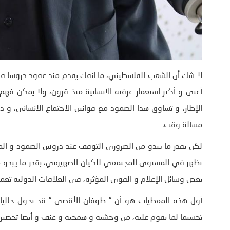
لا شك أن الشعب الفلسطيني، ما انفك يقدم منذ عقود دروسا ف
أعتى و أكثر استعمار عرفته الانسانية منذ قرون، ولا يمكن فھم
الإطار، و تساوق ھذا الصمود مع قوانين الاجتماع الانساني، و د
مسألة وقت.
لكن بقدر ما يبدو من الضروري التوقف عند دروس الصمود و الم
تظھر في المستوى المجتمعي للكيان الصهيوني، بقدر ما يبدو مف
بعض وسائل الإعلام و القوى المؤثرة، في العلاقات الدولية تعمد 
أول ھذه المعطيات ھو أن ” طوفان الأقصى ” قد تحول حاليا إ
تجسيما لما يقوم عليه، من وحشية و ھمجية و عنف و أيضا تحضيرا ل