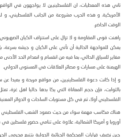
ثاني ھذه المعطيات، ان الفلسطينيين لا يواجھون في الواقع
الأمريكية. و ھذه الحرب مشروعة من الجانب الفلسطيني، و لك
الوقت الحاضر.
راھنت قوى المقاومة و لا تزال على استنزاف الكيان الصهيوني،
يمكن للمواجھة الحالية أن تأتي على الكيان و جيشه بسرعة، 
مغاير للسياق الحالي، بما فيه من انقسام و انعدام الحد الأدنى 
الھيمنة على مسارات و مصائر العلاقات في المستوى الدولي.
و إذا كانت دعوة الفلسطينيين، من مواقع مريحة و بعيدا عن 
بالثوابت، فإن حجم المعاناة التي يكا بدھا حاليا اھل غزة، تم
الفلسطيني أولا، ثم في كل مستويات الساحات و الدوائر المعني
ھناك مكاسب مھمة سواء من حيث صمود الشعب الفلسطيني أو ار
أوروبا و أمريكا الشمالية، علاوة على تنامي حضور فلسطين في ف
حين نضيف قرارات المحكمة الجنائية الدولية بتتبع مجرمي الحرب