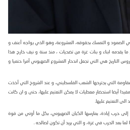
ي الصمود و التمسك بحقوقه، المشروعة، وھو الذي يواجه أعنف و
 ما يقدمه ابناء و بنات غزة من تضحيات ، منذ سنة و نيف خارج ھذا
روس التاريخ ھي التي تجعل اندحار المشروع الصھيوني أمرا حتميا و
قاومة التي يجترحھا الشعب الفلسطيني، و عند الشروخ التي أخذت
يدا أيضا استحضار معطيات لا يمكن التعتيم عليھا، حتى و ان كانت
الى التعتيم عليھا.
لى حرب إبادة، يمارسھا الكيان الصهيوني، بكل ما أوتي من قوة
ما بعد الحرب في غزة، و التي يريد أن تكون لصالحه .