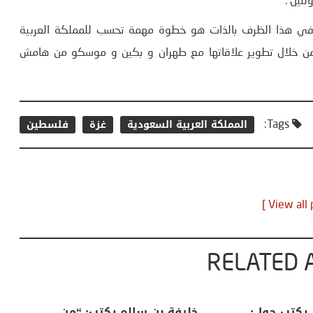
لتين .
ية، في ھذا الظرف بالذات ھو خطوة مھمة تحسب للمملكة العربية
 من خلال تطوير علاقاتھا مع طھران و بكين و موسكو من ھامش
المملكة العربية السعودية
غزة
فلسطين
Tags:
RELATED 
لكبرى .. كيف
منذر بالضيافي يكتب حول:
خل