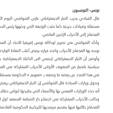
تونس- التونسيون
قال القيادي بحزب التيار الديمقراطي غازي الشواشي اليوم ا
مستقلّة وقيادات حزبيّة كما نصّت الوثيقة التي وجّهها رئيس ال
الفخفاخ إلى الأحزاب الإثنين الماضي.
وأكّد الشواشي في تصريح لوكالة تونس إفريقيا للانباء أنّ المك
توجه بها الفخفاخ للأحزاب واتخذ قراره برفض أغلب النقاط الواردة
سياسيّة بامتياز من الصفوف الأولى للأحزاب المشاركة في المش
في هذا الصدد عن رفضه ما وصفه بـ »تعويم » الحكومة بمستق
وحول وزارات السيادة قال الشواشي إنّ التيار الديمقراطي يرفض 
أنّه حدّد الوزارات المعني بها والأسماء التي يطرحها لتولي حقائب 
وكانت الأحزاب المشاركة في اجتماع دار الضيافة المنعقد اول 
الفخفاخ طالبها فيها بتقديم مرشحيها للتركيبة الحكومية القادمة