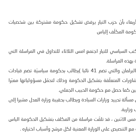
لأربعاء بأنّ حزب التيار يرفض تشكيل حكومة مشتركة بين شخصيات
حكومة المكلّف إلياس
تب السياسي للتيار اجتمع امس الثلاثاء للتداول في المراسلة التي
 بهذه المراسلة.
وأوضح أنّ التيّار الديمقراطي (ينتمي الى الكتلة الديمقراطية بالبرلمان والتي تضم 41 نائبا )يطالب بحكومة سياسيّة تضم قيادات
اورات المتعلّقة بتشكيل الحكومة وذلك لتحمّل مسؤولياتها معبّرا
لين كما حصل مع حكومة الحبيب الجملي.
مسألة تحييد وزارات السيادة ويطالب بحقيبة وزارة العدل مشيرا إلى
وزارية.
امس الاثنين ، قد تلقّت مراسلة من المكلف بتشكيل الحكومة الياس
 مع التنصيص على الوزارة المعنية لكل مرشح وأسباب اختياره .