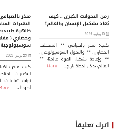
اعات
تحليل اخباري/ أمريكا وايران:
زمن التحولات ا
من
عودة الحرب .. و “هرمز” مربط
يُعاد تشكيل ال
الفرس
10 يوليو، 2026
8 يوليو، 2026
كتب: منذر بال
الحضاري، ** وال
عيد،
تحليل – منذر بالضيافي عاد الرئيس
** وإعادة تشكيل
طلسي
الأمريكي دونالد ترامب إلى قصف
العالم، يدخل لحظة 
أسره،
ايران، وذلك ردا على ما اعتبره الرئيس
دونالد ترامب، ...
More
اترك تعليقاً