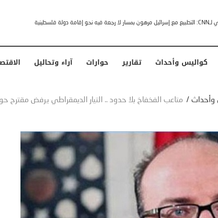
خشى ترامب” .. ردا على انتقادات وجهها له الرئيس الأمريكي
كواليس وأحداث
تقارير
حوارات
آراء وتحاليل
الاقتص
وأحداث
/
متاعب الفخفاخ بلا حدود .. التيار الديمقراطي يرفض مقترح ح