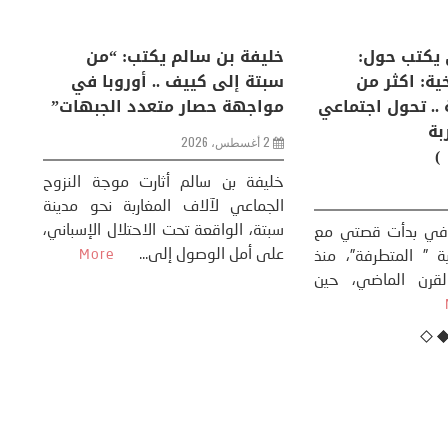
لكبرى .. كيف
منذر بالضيافي يكتب حول:
خل
إنسان والعالم؟
التغيرات المناخية: اكثر من
سب
ظاهرة طبيعية .. تحول اجتماعي
مو
وحضاري ( مقاربة
سوسيولوجية )
ضيافي ** المنعطف
تحول السوسيولوجي،
خل
23 يوليو، 2026
 القوة عالميًا، **
ال
تاريخ...
More
سب
كتب: منذر بالضيافي بدأت قصتي مع
عل
التغييرات المناخية ” المتطرفة”، منذ
نهاية ثمانينات القرن الماضي، حين
أطردنا ...
More