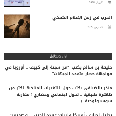
1 أبريل، 2026
الحرب في زمن الإعلام الشبكي
17 مارس، 2026
آراء وتحاليل
خليفة بن سالم يكتب: “من سبتة إلى كييف .. أوروبا في
مواجهة حصار متعدد الجبهات”
منذر بالضيافي يكتب حول: التغيرات المناخية: اكثر من
ظاهرة طبيعية .. تحول اجتماعي وحضاري ( مقاربة
سوسيولوجية )
تحليل اخباري/ أمريكا وايران: عودة الحرب .. و “هرمز”