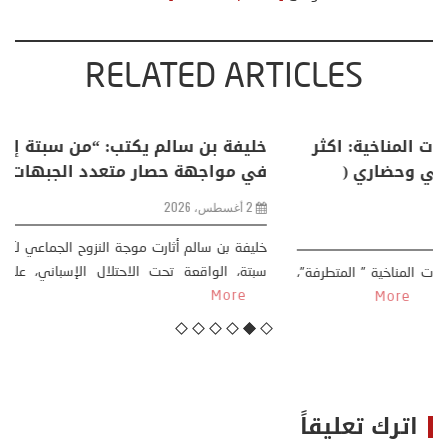
RELATED ARTICLES
منذر بالضيافي يكتب حول: التغيرات المناخية: اكثر
من ظاهرة طبيعية .. تحول اجتماعي وحضاري (
مقاربة سوسيولوجية )
23 يوليو، 2026
كتب: منذر بالضيافي بدأت قصتي مع التغييرات المناخية ” المتطرفة”،
منذ نهاية ثمانينات القرن الماضي، حين أطردنا ...
More
اترك تعليقاً