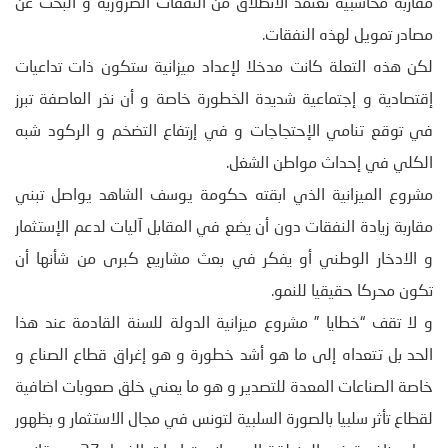
مقاربة محاسبية تعتمد الانطلاق من النفقات الضرورية و البحث عن
مصادر تمويل لهذه النفقات.
لكن هذه التعلة كانت مدخلا لإعداد ميزانية ستكون ذات تداعيات
إقتصادية و إجتماعية شديدة الخطورة خاصة و أن نذر العاصفة تبرز
في توقع تنامي الإحتجاجات و في إرتفاع التضخم و الركود شبه
الكلي في إحداث مواطن الشغل.
مشروع الميزانية الذي ابقته حكومة يوسف الشاهد يواصل تبني
مقاربة زيادة النفقات دون أن يضع في المقابل آليات لدعم الإستثمار
و الادخار الوطني أو يفكر في بعث مشاريع كبرى من شأنها أن
تكون محركا حقيقيا للنمو.
و لا تقف “خطايا ” مشروع ميزانية الدولة للسنة القادمة عند هذا
الحد بل تتعداه إلى ما هو أشد خطورة و هو إغراق قطاع الصناع و
خاصة الصناعات المعدة للتصدير و هو ما يعني خلق صعوبات اضافية
لقطاع تأثر سلبيا بالصورة السلبية لتونس في مجال الاستثمار و بظهور