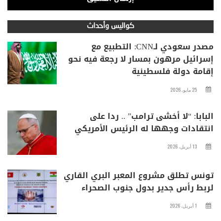
كواليس وأحداث
مصدر سعودي لـCNN: التطبيع مع
إسرائيل مرهون بمسار لا رجعة فيه نحو
إقامة دولة فلسطينية
25 مايو، 2026
البابا: “لا أخشى ترامب” .. ردا على
انتقادات وجهها له الرئيس الأمريكي
13 أبريل، 2026
تونس تطلق مشروع المعبر البري القاري
لربط رأس جدير بدول جنوب الصحراء
1 أبريل، 2026