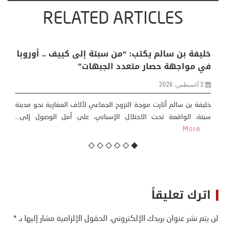
RELATED ARTICLES
المناخية: اكثر
خليفة بن سالم يكتب: “من سبتة إلى كي
 وحضاري (
في مواجهة حصار متعدد الجبهات”
2 أغسطس، 2026
خليفة بن سالم أثارت موجة النزوح الجماعي لآلاف ال
سبتة، الواقعة تحت الاحتلال الإسباني، على أم
المناخية ” المتطرفة”،
More
More
اترك تعليقاً
لن يتم نشر عنوان بريدك الإلكتروني.
الحقول الإلزامية مشار إليها بـ
*