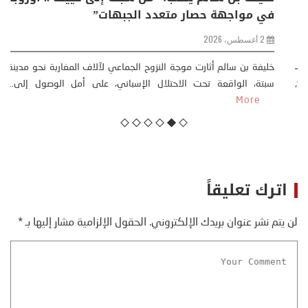
ة .. تحول اجتماعي وحضاري (
في مواجهة حصار مت
وجية )
2 أغسطس، 2026
خليفة بن سالم أثارت موجة 
سبتة، الواقعة تحت الاحت
دأت قصتي مع التغييرات المناخية ” المتطرفة”،
More
رن الماضي، حين أطردنا ...
More
اترك تعليقاً
لن يتم نشر عنوان بريدك الإلكتروني.
الحقول الإلزامية مشار إليها بـ
*