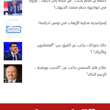
خليفة بن سالم يكتب: “من سبتة إلى كييف .. أوروبا
في مواجهة حصار متعدد الجبهات”
إستراتيجية محاربة الإرهاب في تونس /دراسة/
خالد شوكات يكتب عن الفرق بين: “العثمانيون
والأتراك” ؟
صلاح قايد السبسي يكتب عن: “الحبيب بورقيبة ..
الزعيم الخالد”