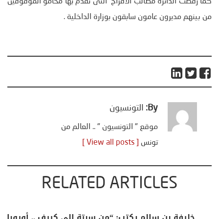
كما رفضت الدائرة مطالب الافراج التى تقدم بها محامو الموقوفين
من بينهم مديرون عامون سابقون بوزارة الداخلية .
By:
التونسيون
موقع " التونسيون " .. العالم من
تونس
[ View all posts ]
RELATED ARTICLES
كتب حول: التغيرات المناخية: اكثر
خليفة بن سالم يكتب: