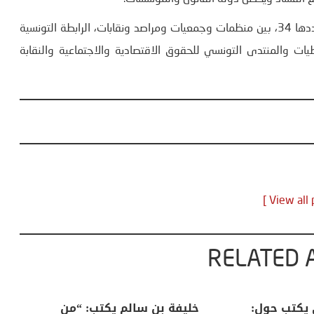
يُذكر أن من بين الأطراف الممضية على هذا البيان المشترك وعددها 34، بين منظمات وجمعيات ومراصد ونقابات، الرابطة التونسية
يات والمنتدى التونسي للحقوق الاقتصادية والاجتماعية والنقابة
RELATED 
لكبرى .. كيف
منذر بالضيافي يكتب حول:
خل