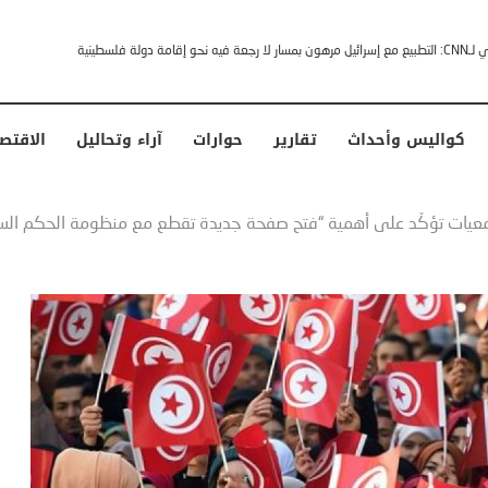
خشى ترامب” .. ردا على انتقادات وجهها له الرئيس الأمريكي
كواليس وأحداث
تقارير
حوارات
آراء وتحاليل
الاقتص
يات تؤكّد على أهمية “فتح صفحة جديدة تقطع مع منظومة الحكم الساب