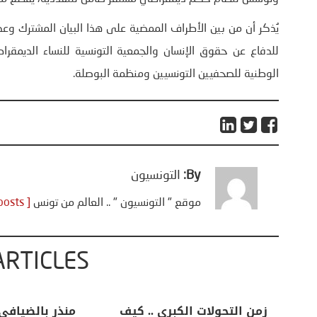
للدفاع عن حقوق الإنسان والجمعية التونسية للنساء الديمقراط
الوطنية للصحفيين التونسيين ومنظمة البوصلة.
By:
التونسيون
موقع " التونسيون " .. العالم من تونس
[ View all posts ]
ARTICLES
اعات
تحليل اخباري/ أمريكا وايران:
زمن التحولات ا