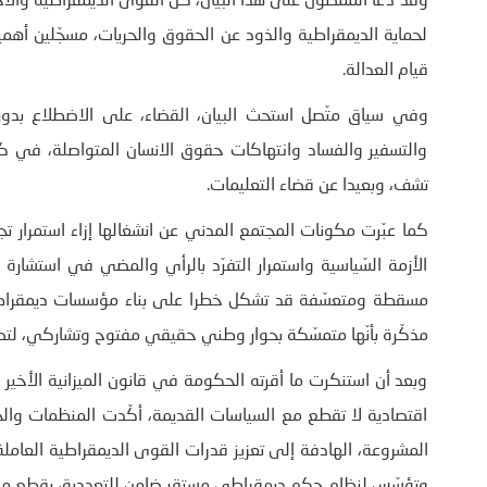
وقد دعا الممضون على هذا البيان، كلّ القوى الديمقراطية والاجت
لحماية الديمقراطية والذود عن الحقوق والحريات، مسجّلين أهم
قيام العدالة.
وفي سياق متّصل استحث البيان، القضاء، على الاضطلاع بدوره
والتسفير والفساد وانتهاكات حقوق الانسان المتواصلة، في كنف
تشف، وبعيدا عن قضاء التعليمات.
كما عبّرت مكونات المجتمع المدني عن انشغالها إزاء استمرا
الأزمة السّياسية واستمرار التفرّد بالرأي والمضي في استشارة 
مسقطة ومتعسّفة قد تشكل خطرا على بناء مؤسسات ديمقراطية 
مذكّرة بأنّها متمسّكة بحوار وطني حقيقي مفتوح وتشاركي، لتص
وبعد أن استنكرت ما أقرته الحكومة في قانون الميزانية الأخير
اقتصادية لا تقطع مع السياسات القديمة، أكّدت المنظمات والج
المشروعة، الهادفة إلى تعزيز قدرات القوى الديمقراطية العاملة
وتؤسّس لنظام حكم ديمقراطي مستقر ضامن للتعددية، يقطع مع 