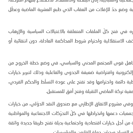
ماعية والشبابية، إلى اليقظة والاستعداد للاضطلاع بمهام المرحلة،
ية وضع حدّ للإفلات من العقاب الذي طبع العشرية الماضية وعطّل
 في فتح كلّ الملفات المتعلقة بالاغتيالات السياسية والإرهاب
 الاستقلالية واحترام شروط المحاكمة العادلة، دون انتقائية أو
ر تجاهل قوى المجتمع المدني والسياسي، في وضع خطة الخروج من
إلكترونية وافتراضية ضعيفة الجدوى والفاعلية وذلك لتبرير خيارات
دائمة واحترامها وقد تفتح على عودة التسلّط والحكم الفردي،
فية تركة الماضي الثقيلة وفتح أفق للمستقبل.
 وفي مشروع الاتفاق الإطاري مع صندوق النقد الدوّلي، من خيارات
معيات دعمها وانخراطها في كلّ التحرّكات الاجتماعية والمواطنية
 من أجل خيارات اقتصادية واجتماعية بديلة تفتح طريقا جديدة واثقة
الفساد ويحصّن دولة القانون والمؤسسات.