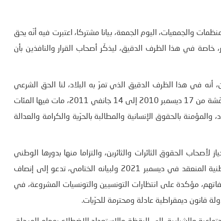
، أصدرت عديد المنظمات والجمعيات، اليوم الجمعة، بيانا مشتركا، اعتبرت فيه أنّه يحق
اصة في هذا الظرف الدقيق، ليذكّر أصحاب القرار والنافذين بأن
، أنه في هذا الظرف الدقيق الذي تمرّ به البلاد، لنا الحق الشرعي
والتاريخي لإحياء ملحمة دامت قرابة الشّهر، صنعتها الجهات المهمّشة من 17 ديسمبر 2010 إلى 14 جانفي 2011، مات فيها المئات
 والمؤمنة بالحقوق الإنسانية والمطالبة بالحرّية والكرامة والعدالة
ز لأصحاب الحقوق الثائرات والثائرين، والتزاما منها بدورها الوطني
ومتابعة لتوصيات المؤتمر الوطني للحركات الاجتماعية والمواطنية المنعقد في ديسمبر 2021 ولبيانه الختامي، تدعو إلى إنصاف
اتهم، مؤكدة على انتظارات التونسيين والتونسيات المشروعة، في
قانون ديمقراطية عادلة ومحترمة للحرّيات.