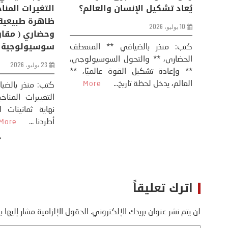
من
عودة الحرب .. و “هرمز” مربط
يُعاد تشكيل ال
الفرس
10 يوليو، 2026
8 يوليو، 2026
كتب: منذر بال
الحضاري، ** وال
عيد،
تحليل – منذر بالضيافي عاد الرئيس
** وإعادة تشكيل
طلسي
الأمريكي دونالد ترامب إلى قصف
العالم، يدخل لحظة 
أسره،
ايران، وذلك ردا على ما اعتبره الرئيس
دونالد ترامب، ...
More
اترك تعليقاً
لن يتم نشر عنوان بريدك الإلكتروني.
الحقول الإلزامية مشار إليها ب