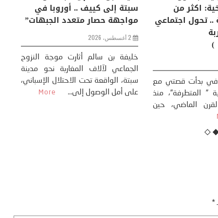
إنسان والعالم؟
التغيرات المناخية: اكثر من
سب
ظاهرة طبيعية .. تحول اجتماعي
مو
وحضاري ( مقاربة
سوسيولوجية )
ضيافي ** المنعطف
تحول السوسيولوجي،
خل
23 يوليو، 2026
 القوة عالميًا، **
ال
تاريخ...
More
سب
كتب: منذر بالضيافي بدأت قصتي مع
عل
التغييرات المناخية ” المتطرفة”، منذ
نهاية ثمانينات القرن الماضي، حين
أطردنا ...
More
ـ
*