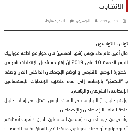
الانتخابات
التونسيون
لا توجد تعليقات
10 مايو، 2019
تونس- التونسيون
قال أمين عام نداء تونس (شق المنستير) في حوار مع اذاعة موزاييك
اليوم الجمعة 10 ماى 2019 إنّ إقتراحه تأجيل الإنتخابات نابع من
خطورة الوضع الاقليمي والوضع الإجتماعي الداخلي الذي وصفه
بـ ”المتفجّر” بالإضافة إلى عدم جاهزية الإنتخابات للإستحقاقين
الإنتخابيين التشريعي والرئاسي.
وإعتبر جلول أنّ الأولوية في الوقت الراهن تتمثّل في إيجاد حلول
عاجة للملف اللإقتصادي والإجتماعي.
وأبدى من جهة أخرى تخوّفه من المستقلين الذين لا تُعرف أفكارهم
أو توجّهاتهم أو مصادر تمويلهم، منتقدا في السياق نفسه الجمعيات