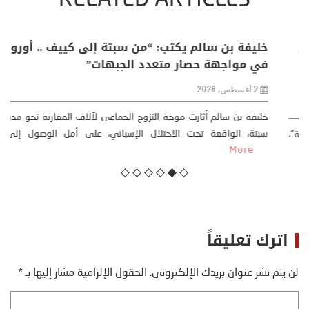
RELATED ARTICLES
منذر بالضيافي يكتب حول: التغيرات المناخية: اكثر
من ظاهرة طبيعية .. تحول اجتماعي وحضاري (
مقاربة سوسيولوجية )
23 يوليو، 2026
كتب: منذر بالضيافي بدأت قصتي مع التغييرات المناخية ” المتطرفة”،
منذ نهاية ثمانينات القرن الماضي، حين أطردنا ...
More
اترك تعليقاً
لن يتم نشر عنوان بريدك الإلكتروني.
الحقول الإلزامية مشار إليها بـ
*