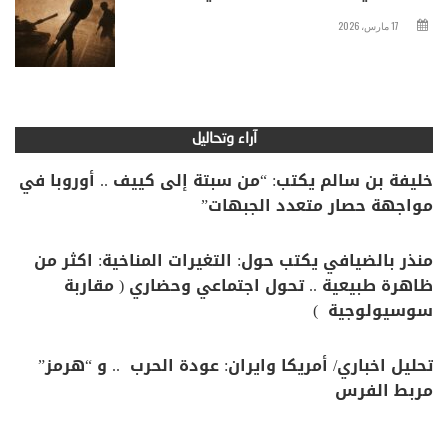
17 مارس، 2026
آراء وتحاليل
خليفة بن سالم يكتب: “من سبتة إلى كييف .. أوروبا في
مواجهة حصار متعدد الجبهات”
منذر بالضيافي يكتب حول: التغيرات المناخية: اكثر من
ظاهرة طبيعية .. تحول اجتماعي وحضاري ( مقاربة
سوسيولوجية )
تحليل اخباري/ أمريكا وايران: عودة الحرب .. و “هرمز”
مربط الفرس