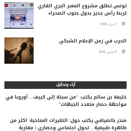
تونس تطلق مشروع المعبر البري القاري
لربط رأس جدير بدول جنوب الصحراء
1 أبريل، 2026
الحرب في زمن الإعلام الشبكي
17 مارس، 2026
آراء وتحاليل
خليفة بن سالم يكتب: “من سبتة إلى كييف .. أوروبا في
مواجهة حصار متعدد الجبهات”
منذر بالضيافي يكتب حول: التغيرات المناخية: اكثر من
ظاهرة طبيعية .. تحول اجتماعي وحضاري ( مقاربة