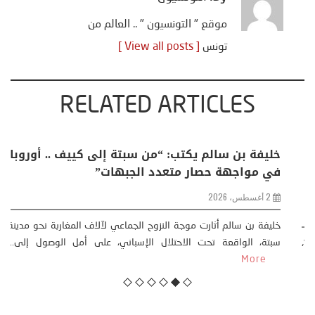
موقع " التونسيون " .. العالم من
تونس
[ View all posts ]
RELATED ARTICLES
منذر بالضيافي يكتب حول: التغيرات المناخية: اكثر
من ظاهرة طبيعية .. تحول اجتماعي وحضاري (
مقاربة سوسيولوجية )
23 يوليو، 2026
كتب: منذر بالضيافي بدأت قصتي مع التغييرات المناخية ” المتطرفة”،
منذ نهاية ثمانينات القرن الماضي، حين أطردنا ...
More