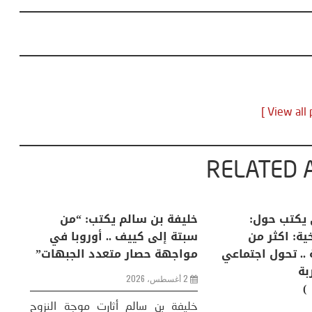
RELATED 
لكبرى .. كيف
منذر بالضيافي يكتب حول:
خل
إنسان والعالم؟
التغيرات المناخية: اكثر من
سب
ظاهرة طبيعية .. تحول اجتماعي
مو
وحضاري ( مقاربة
سوسيولوجية )
ضيافي ** المنعطف
تحول السوسيولوجي،
خل