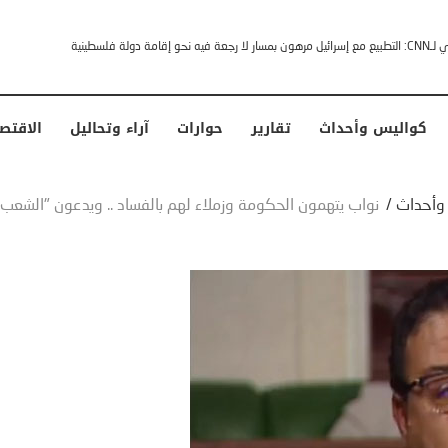
خشى ترامب” .. ردا على انتقادات وجهها له الرئيس الأمريكي
كواليس وأحداث
تقارير
حوارات
آراء وتحاليل
الاقتص
وأحداث
/
نواب يتهمون الحكومة وزملاء لهم بالفساد .. ويدعون "الشعب