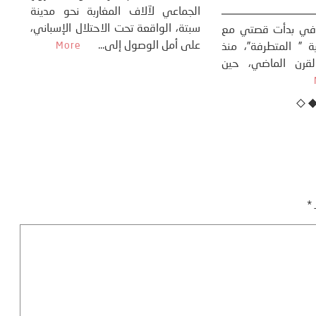
23 يوليو، 2026
 القوة عالميًا، **
ال
تاريخ...
More
سب
كتب: منذر بالضيافي بدأت قصتي مع
عل
التغييرات المناخية ” المتطرفة”، منذ
نهاية ثمانينات القرن الماضي، حين
أطردنا ...
More
ـ
*