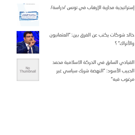
إستراتيجية محاربة الإرهاب في تونس /دراسة/
خالد شوكات يكتب عن الفرق بين: “العثمانيون
والأتراك” ؟
القيادي السابق في الحركة الاسلامية محمد
الحبيب الأسود: "النهضة شريك سياسي غير
مرغوب فيه"
يفة بن سالم يكتب: “من
تة إلى كييف .. أوروبا في
اجهة حصار متعدد الجبهات”
2 أغسطس، 2026
يفة بن سالم أثارت موجة النزوح