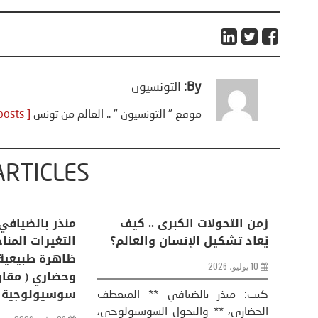
By:
التونسيون
موقع " التونسيون " .. العالم من تونس
[ View all posts ]
ARTICLES
اعات
تحليل اخباري/ أمريكا وايران:
زمن التحولات ا
من
عودة الحرب .. و “هرمز” مربط
يُعاد تشكيل ال
الفرس
10 يوليو، 2026
8 يوليو، 2026
كتب: منذر بال
الحضاري، ** وال
عيد،
تحليل – منذر بالضيافي عاد الرئيس