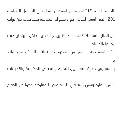
صادق مجلس نواب الشعب، مساء الاثنين، على مشروع قانون المالية لسنة 2019، بعد ان استكمل النظر في الفصول الاضافية
والمصادقة عليها بدورها، وحظي مشروع قانون المالية لسنة 2019، الذي اتسم النقاش حول فصوله الاضافية بمشاحنات بين نواب
أثارت المصادقة على مقترحات فصول حكومية صلب مشروع قانون المالية لسنة 2019، مساء الاثنين، جدلا كبيرا داخل البرلمان حيث
اتها بالفساد.
ركة الشعب زهير المغزاوي الحكومة والائتلاف الحاكم ببيع البلاد
.
نواب وجّه زهير المغزاوي دعوة للتونسيين للتحرّك والتصدّى للحكومة والاجراءات
ين لاغارد وهي تبيع في البلاد ونحن المعارضة عجزنا عن الدفاع