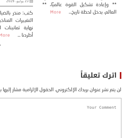
** وإعادة تشكيل
طلسي
الأمريكي دونالد ترامب إلى قصف
العالم، يدخل لحظة 
أسره،
ايران، وذلك ردا على ما اعتبره الرئيس
دونالد ترامب، ...
More
اترك تعليقاً
لن يتم نشر عنوان بريدك الإلكتروني.
الحقول الإلزامية مشار إليها ب