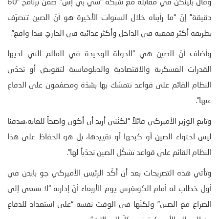
وقال بلينكن في مقابلة مع شبكة “سي بي إس” ضمن برنامج “60
دقيقة” إنّ “ما رأيناه خلال السنوات الأخيرة هو أنّ الصين تتصرّف
بطريقة أكثر قمعية في الداخل وأكثر عدائية في الخارج. هذا واقع”.
وأضاف أنّ الصين هي “الدولة الوحيدة في العالم التي لديها
القدرات العسكرية والاقتصادية والدبلوماسية لتقويض أو تحدّي
النظام القائم على قواعد نتمسّك بها بشدّة ومصمّمون على الدفاع
عنها”.
وتابع الوزير الأميركي قائلاً “لكنّني أريد أن أكون واضحاً للغاية،هدفنا
ليس احتواء الصين أو كبحها أو تقييدها، بل هو الحفاظ على هذا
النظام القائم على قواعد تشكّل الصين تحدّياً لها”.
وتأتي هذه التصريحات بعد أن أكّد الرئيس الأميركي جو بايدن في
أول خطاب له أمام الكونغرس يوم الأربعاء أنّ إدارته “لا تسعى إلى
الصراع مع الصين” ولكنّها في الوقت نفسه “على استعداد للدفاع