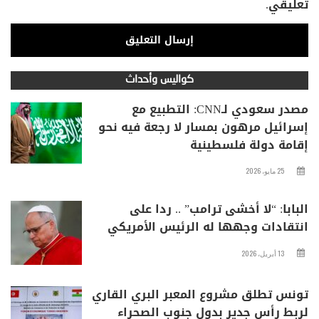
تعليقي.
كواليس وأحداث
مصدر سعودي لـCNN: التطبيع مع
إسرائيل مرهون بمسار لا رجعة فيه نحو
إقامة دولة فلسطينية
25 مايو، 2026
البابا: “لا أخشى ترامب” .. ردا على
انتقادات وجهها له الرئيس الأمريكي
13 أبريل، 2026
تونس تطلق مشروع المعبر البري القاري
لربط رأس جدير بدول جنوب الصحراء