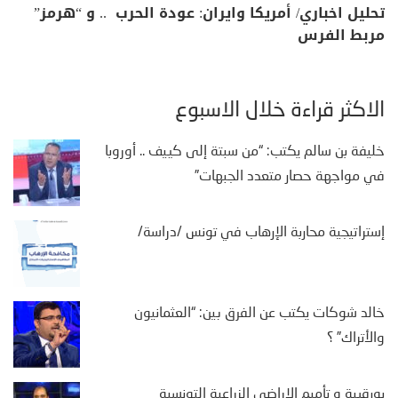
تحليل اخباري/ أمريكا وايران: عودة الحرب .. و “هرمز”
مربط الفرس
الأكثر قراءة خلال الأسبوع
خليفة بن سالم يكتب: “من سبتة إلى كييف .. أوروبا
في مواجهة حصار متعدد الجبهات”
إستراتيجية محاربة الإرهاب في تونس /دراسة/
خالد شوكات يكتب عن الفرق بين: “العثمانيون
والأتراك” ؟
بورقيبة و تأميم الاراضي الزراعية التونسية