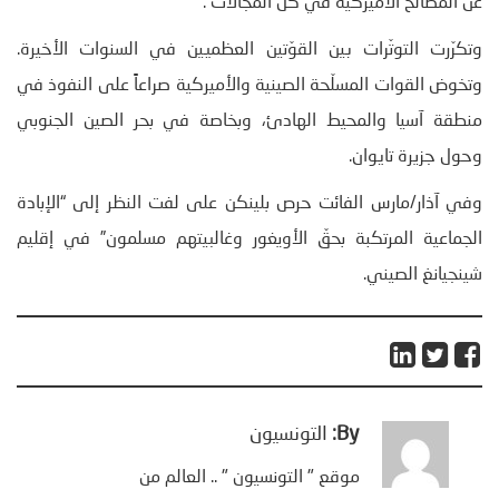
عن المصالح الأميركية في كلّ المجالات”.
وتكرّرت التوتّرات بين القوّتين العظميين في السنوات الأخيرة.
وتخوض القوات المسلّحة الصينية والأميركية صراعاً على النفوذ في
منطقة آسيا والمحيط الهادئ، وبخاصة في بحر الصين الجنوبي
وحول جزيرة تايوان.
وفي آذار/مارس الفائت حرص بلينكن على لفت النظر إلى “الإبادة
الجماعية المرتكبة بحقّ الأويغور وغالبيتهم مسلمون” في إقليم
شينجيانغ الصيني.
By:
التونسيون
موقع " التونسيون " .. العالم من