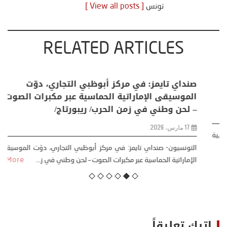
تونس
[ View all posts ]
RELATED ARTICLES
في عامها الـ95: المملكة العربية السعودية …
تحديات إقليمية وآفاق مستقبلية واعدة
22 سبتمبر، 2025
تونس- التونسيون تحتفل غدا الثلاثاء 23 سبتمبر 2025 المملكة العربية
السعودية بعيدها الوطني الـ95 تحت شعار “عزّنا بطب...
More
اترك تعليقاً