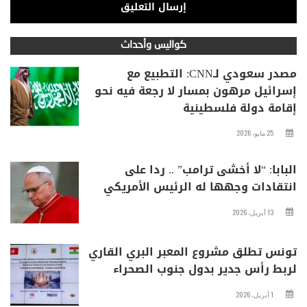
كواليس وأحداث
مصدر سعودي لـCNN: التطبيع مع
إسرائيل مرهون بمسار لا رجعة فيه نحو
إقامة دولة فلسطينية
25 مايو، 2026
البابا: “لا أخشى ترامب” .. ردا على
انتقادات وجهها له الرئيس الأمريكي
13 أبريل، 2026
تونس تطلق مشروع المعبر البري القاري
لربط رأس جدير بدول جنوب الصحراء
1 أبريل، 2026