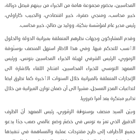
المحاسبين، بحضور مجموعة هامة من الخبراء من بينهم فيصل دربالة،
خبير محاسب، ومنجي صفرة، خبير اقتصادي، والحبيب كاراولي،
رئيس مدير عام لمؤسّسة بنكيّة، ووليد بن صالح، خبير محاسب.
وقدم المشاركون وجهات نظرهم المتعلقة بميزانية الدولة والحلول
الٲنسب للتحكم فيها. وفي هذا الاطار استهل المنصف بوسنّوقة
الزموري، الرئيس الشرفي لهيئة الخبراء المحاسبين بتونس، ورئيس
المعهد التونسي للخبراء المحاسبين، افتتاح اللقاء بالاشارة الى
الإنجازات المتعلقة بالميزانية خلال السنوات الٲخيرة كما تطرق ايضا
لتداعيات العجز المسجل، مشيرا الى أن ضمان توازن الميزانية من خلال
تدابير مبتكرة يعد أمرا ضروريا.
وبيّن السيد منصف بوسنوڨة الزمّوري، رئيس المعهد أنّ الظرف
الدقيق الذي تمرّ به تونس في خضمّ وضع عالمي صعب جدّا يدعو
جميع الأطراف إلى طرح مقترحات عملية والمساهمة في تنفيذها