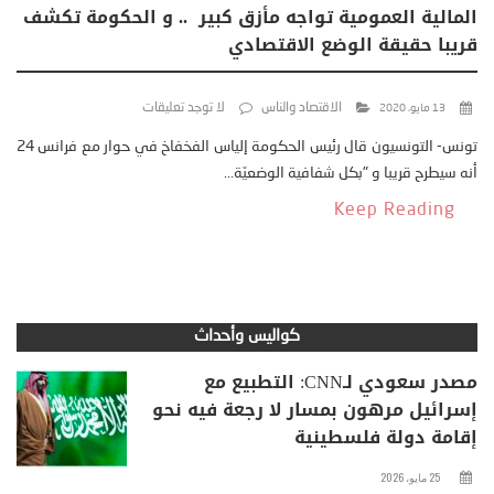
المالية العمومية تواجه مأزق كبير .. و الحكومة تكشف
قريبا حقيقة الوضع الاقتصادي
الاقتصاد والناس
لا توجد تعليقات
13 مايو، 2020
تونس- التونسيون قال رئيس الحكومة إلياس الفخفاخ في حوار مع فرانس 24
أنه سيطرح قريبا و "بكل شفافية الوضعيّة...
Keep Reading
كواليس وأحداث
مصدر سعودي لـCNN: التطبيع مع
إسرائيل مرهون بمسار لا رجعة فيه نحو
إقامة دولة فلسطينية
25 مايو، 2026