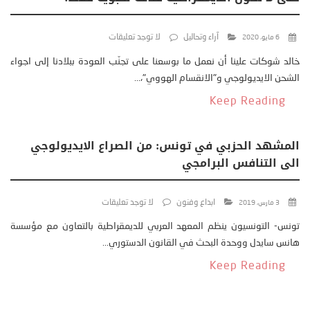
آراء وتحاليل
لا توجد تعليقات
6 مايو، 2020
خالد شوكات علينا أن نعمل ما بوسعنا على تجنّب العودة ببلادنا إلى اجواء
الشحن الايديولوجي و"الانقسام الهووي"،...
Keep Reading
المشهد الحزبي في تونس: من الصراع الايديولوجي
الى التنافس البرامجي
ابداع وفنون
لا توجد تعليقات
3 مارس، 2019
تونس- التونسيون ينظم المعهد العربي للديمقراطية بالتعاون مع مؤسسة
هانس سايدل ووحدة البحث في القانون الدستوري...
Keep Reading