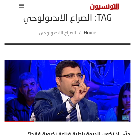
TAG: الصراع الايديولوجي
Home
/
الصراع الايديولوجي
حتّى لا تكون الديمقراطية قناعة نخبوية فقط؟