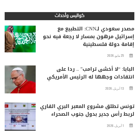
كواليس وأحداث
مصدر سعودي لـCNN: التطبيع مع
إسرائيل مرهون بمسار لا رجعة فيه نحو
إقامة دولة فلسطينية
25 مايو، 2026
البابا: “لا أخشى ترامب” .. ردا على
انتقادات وجهها له الرئيس الأمريكي
13 أبريل، 2026
تونس تطلق مشروع المعبر البري القاري
لربط رأس جدير بدول جنوب الصحراء
1 أبريل، 2026