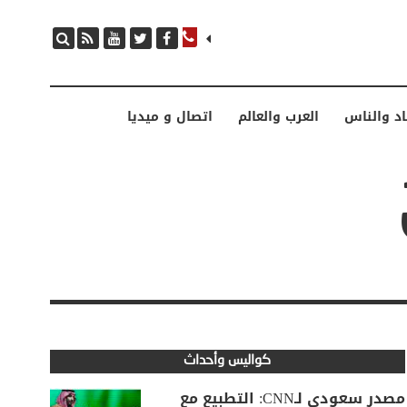
اد والناس
العرب والعالم
اتصال و ميديا
كواليس وأحداث
مصدر سعودي لـCNN: التطبيع مع