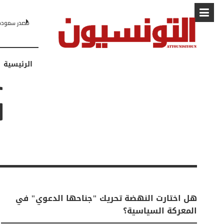
مصدر سعودي لـCNN: التطبيع مع إسرائيل مرهون بمسار لا رجعة فيه نحو 
الرئيسية
G
هل اختارت النهضة تحريك "جناحها الدعوي" في
المعركة السياسية؟